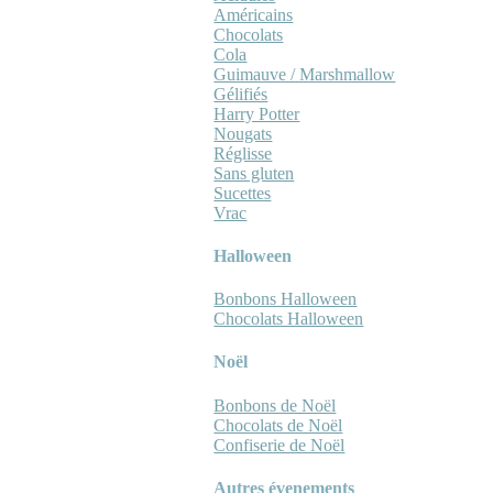
Américains
Chocolats
Cola
Guimauve / Marshmallow
Gélifiés
Harry Potter
Nougats
Réglisse
Sans gluten
Sucettes
Vrac
Halloween
Bonbons Halloween
Chocolats Halloween
Noël
Bonbons de Noël
Chocolats de Noël
Confiserie de Noël
Autres évenements