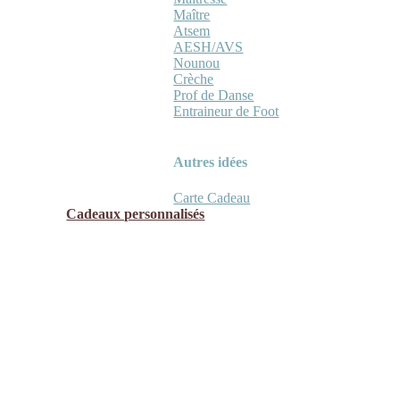
Maître
Atsem
AESH/AVS
Nounou
Crèche
Prof de Danse
Entraineur de Foot
Autres idées
Carte Cadeau
Cadeaux personnalisés