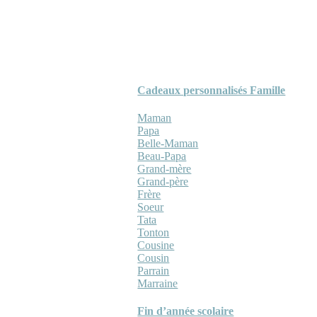
Cadeaux personnalisés Famille
Maman
Papa
Belle-Maman
Beau-Papa
Grand-mère
Grand-père
Frère
Soeur
Tata
Tonton
Cousine
Cousin
Parrain
Marraine
Fin d’année scolaire