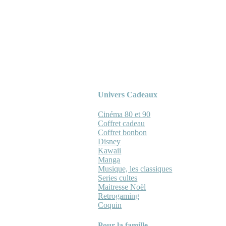
Univers Cadeaux
Cinéma 80 et 90
Coffret cadeau
Coffret bonbon
Disney
Kawaii
Manga
Musique, les classiques
Series cultes
Maitresse Noël
Retrogaming
Coquin
Pour la famille