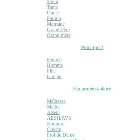
Soeur
Tante
Oncle
Parrain
Marraine
Grand-Père
Grand-mère
Pour qui ?
Femme
Homme
Fille
Garçon
Fin année scolaire
Maîtresse
Maître
Atsem
AESH/AVS
Nounou
Crèche
Prof de Danse