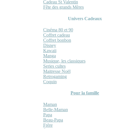
Cadeau St Valentin
Fête des grands Mères
Univers Cadeaux
Cinéma 80 et 90
Coffret cadeau
Coffret bonbon
Disney
Kawaii
Manga
Musique, les classiques
Series cultes
Maitresse Noël
Retrogaming
Coquin
Pour la famille
Maman
Belle-Maman
Papa
Beau-Papa
Frère