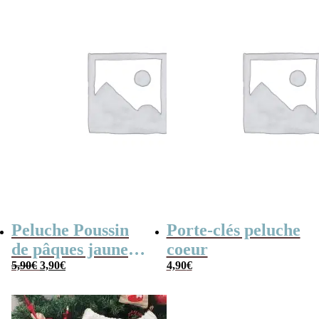
Peluche Poussin
Porte-clés peluche
de pâques jaune
coeur
Le
Le
(14cm)
5,90
€
3,90
€
4,90
€
prix
prix
initial
actuel
était :
est :
5,90€.
3,90€.