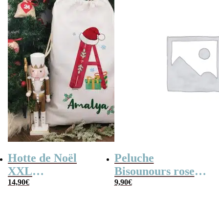
Hotte de Noël
Peluche
XXL
Bisounours rose
personnalisée –
14,90
€
(15cm) – Toucâlin
9,90
€
Lettre et prénom
– Version 2019