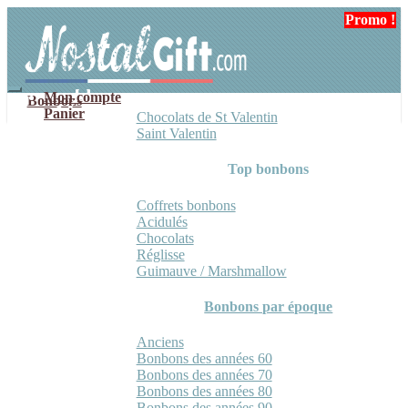
Aller
Aller
Promo !
Promo !
à
au
la
contenu
navigation
Mon compte
Bonbons
Panier
Chocolats de St Valentin
Saint Valentin
Top bonbons
Coffrets bonbons
Acidulés
Chocolats
Réglisse
Guimauve / Marshmallow
Bonbons par époque
Anciens
Bonbons des années 60
Bonbons des années 70
Bonbons des années 80
Bonbons des années 90