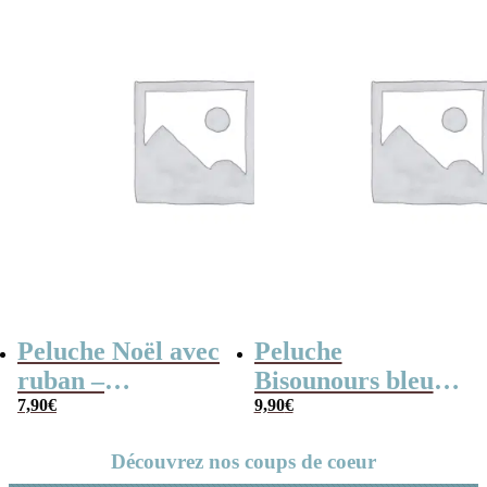
Peluche Noël avec
Peluche
ruban –
Bisounours bleu
Bonhomme en
7,90
€
(15cm) –
9,90
€
pain d’épice
Touronchon –
Découvrez nos coups de coeur
(20cm)
Version 2019