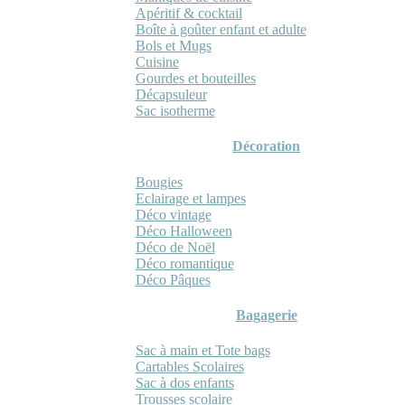
Apéritif & cocktail
Boîte à goûter enfant et adulte
Bols et Mugs
Cuisine
Gourdes et bouteilles
Décapsuleur
Sac isotherme
Décoration
Bougies
Eclairage et lampes
Déco vintage
Déco Halloween
Déco de Noël
Déco romantique
Déco Pâques
Bagagerie
Sac à main et Tote bags
Cartables Scolaires
Sac à dos enfants
Trousses scolaire