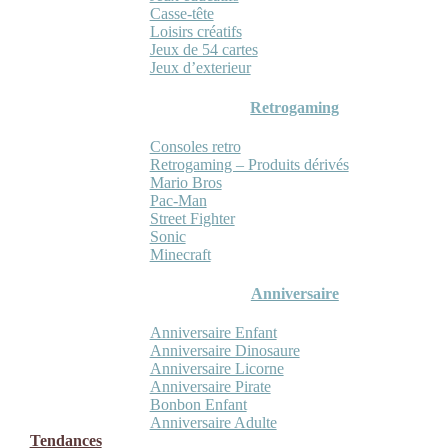
Casse-tête
Loisirs créatifs
Jeux de 54 cartes
Jeux d’exterieur
Retrogaming
Consoles retro
Retrogaming – Produits dérivés
Mario Bros
Pac-Man
Street Fighter
Sonic
Minecraft
Anniversaire
Anniversaire Enfant
Anniversaire Dinosaure
Anniversaire Licorne
Anniversaire Pirate
Bonbon Enfant
Anniversaire Adulte
Tendances