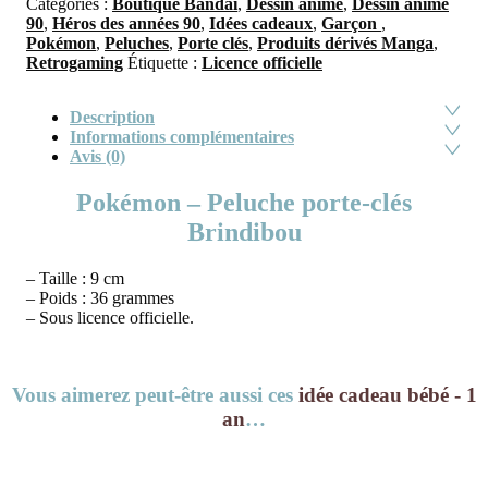
Catégories :
Boutique Bandai
,
Dessin animé
,
Dessin animé
90
,
Héros des années 90
,
Idées cadeaux
,
Garçon
,
Pokémon
,
Peluches
,
Porte clés
,
Produits dérivés Manga
,
Retrogaming
Étiquette :
Licence officielle
Description
Informations complémentaires
Avis (0)
Pokémon – Peluche porte-clés
Brindibou
– Taille : 9 cm
– Poids : 36 grammes
– Sous licence officielle.
Vous aimerez peut-être aussi ces
idée cadeau bébé - 1
an
…