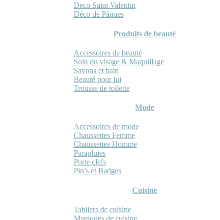
Deco Saint Valentin
Déco de Pâques
Produits de beauté
Accessoires de beauté
Soin du visage & Maquillage
Savons et bain
Beauté pour lui
Trousse de toilette
Mode
Accessoires de mode
Chaussettes Femme
Chaussettes Homme
Parapluies
Porte clefs
Pin’s et Badges
Cuisine
Tabliers de cuisine
Maniques de cuisine