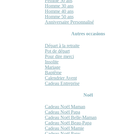
Femme 50 ans
Homme 30 ans
Homme 40 ans
Homme 50 ans
Anniversaire Personnalisé
Autres occasions
Départ à la retraite
Pot de départ
Pour dire merci
Insolite
Mariage
Baptême
Calendrier Avent
Cadeau Entreprise
Noël
Cadeau Noël Maman
Cadeau Noël Papa
Cadeau Noël Belle-Maman
Cadeau Noël Beau-Papa
Cadeau Noël Mamie
Cadeau Noël Papy