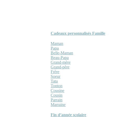
Cadeaux personnalisés Famille
Maman
Papa
Belle-Maman
Beau-Papa
Grand-mère
Grand-père
Frère
Soeur
Tata
Tonton
Cousine
Cousin
Parrain
Marraine
Fin d’année scolaire