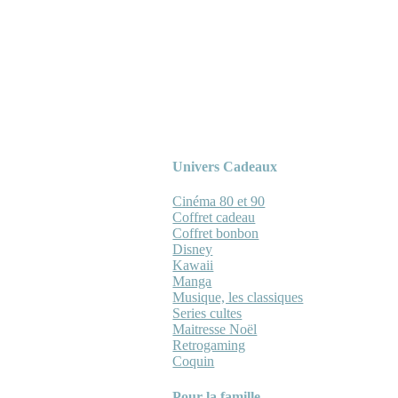
Univers Cadeaux
Cinéma 80 et 90
Coffret cadeau
Coffret bonbon
Disney
Kawaii
Manga
Musique, les classiques
Series cultes
Maitresse Noël
Retrogaming
Coquin
Pour la famille