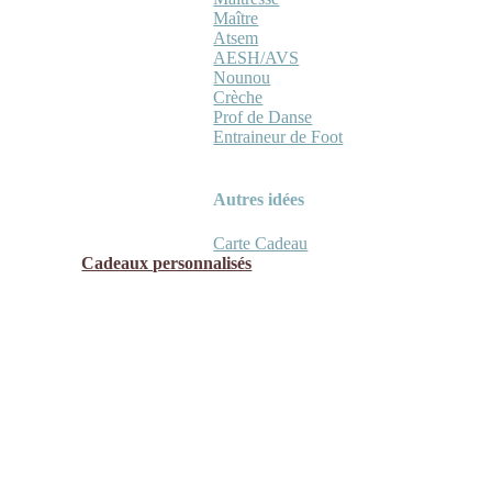
Maître
Atsem
AESH/AVS
Nounou
Crèche
Prof de Danse
Entraineur de Foot
Autres idées
Carte Cadeau
Cadeaux personnalisés