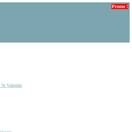
Promo !
Promo !
 St Valentin