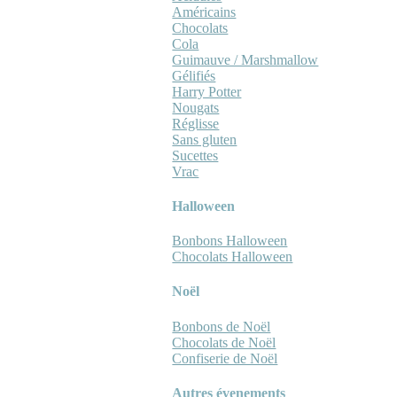
Américains
Chocolats
Cola
Guimauve / Marshmallow
Gélifiés
Harry Potter
Nougats
Réglisse
Sans gluten
Sucettes
Vrac
Halloween
Bonbons Halloween
Chocolats Halloween
Noël
Bonbons de Noël
Chocolats de Noël
Confiserie de Noël
Autres évenements