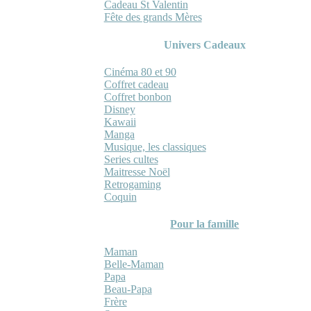
Cadeau St Valentin
Fête des grands Mères
Univers Cadeaux
Cinéma 80 et 90
Coffret cadeau
Coffret bonbon
Disney
Kawaii
Manga
Musique, les classiques
Series cultes
Maitresse Noël
Retrogaming
Coquin
Pour la famille
Maman
Belle-Maman
Papa
Beau-Papa
Frère