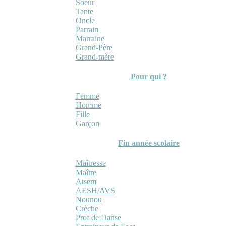
Soeur
Tante
Oncle
Parrain
Marraine
Grand-Père
Grand-mère
Pour qui ?
Femme
Homme
Fille
Garçon
Fin année scolaire
Maîtresse
Maître
Atsem
AESH/AVS
Nounou
Crèche
Prof de Danse