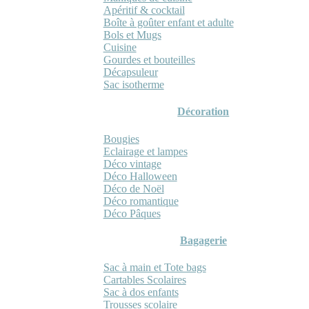
Apéritif & cocktail
Boîte à goûter enfant et adulte
Bols et Mugs
Cuisine
Gourdes et bouteilles
Décapsuleur
Sac isotherme
Décoration
Bougies
Eclairage et lampes
Déco vintage
Déco Halloween
Déco de Noël
Déco romantique
Déco Pâques
Bagagerie
Sac à main et Tote bags
Cartables Scolaires
Sac à dos enfants
Trousses scolaire