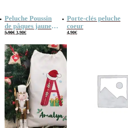
Peluche Poussin
Porte-clés peluche
de pâques jaune
coeur
Le
Le
(14cm)
5,90
€
3,90
€
4,90
€
prix
prix
initial
actuel
était :
est :
5,90€.
3,90€.