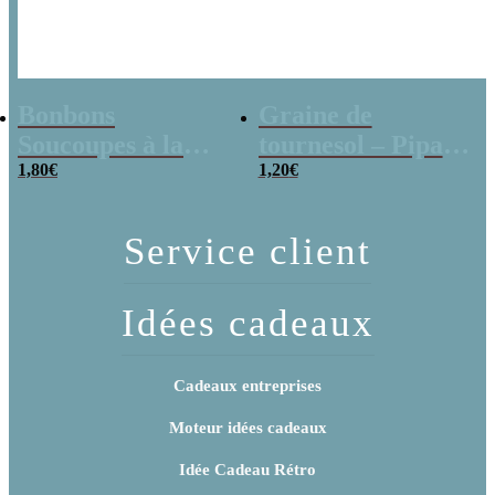
Bonbons
Graine de
Soucoupes à la
tournesol – Pipas
poudre (x20)
1,80
€
x 3
1,20
€
Service client
Idées cadeaux
Cadeaux entreprises
Moteur idées cadeaux
Idée Cadeau Rétro