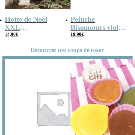
Hotte de Noël
Peluche
XXL
Bisounours violet
personnalisée –
14,90
€
(21cm) –
19,90
€
Lettre et prénom
Groscadeau –
Découvrez nos coups de coeur
Version 2019