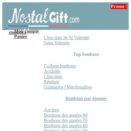
Aller
Aller
Promo !
Promo !
à
au
la
contenu
navigation
Mon compte
Bonbons
Panier
Chocolats de St Valentin
Saint Valentin
Top bonbons
Coffrets bonbons
Acidulés
Chocolats
Réglisse
Guimauve / Marshmallow
Bonbons par époque
Anciens
Bonbons des années 60
Bonbons des années 70
Bonbons des années 80
Bonbons des années 90