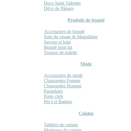
Deco Saint Valentin
Déco de Pâques
Produits de beauté
Accessoires de beauté
Soin du visage & Maquillage
Savons et bain
Beauté pour lui
Trousse de toilette
Mode
Accessoires de mode
Chaussettes Femme
Chaussettes Homme
Parapluies
Porte clefs
Pin’s et Badges
Cuisine
Tabliers de cuisine
Maniques de cuisine