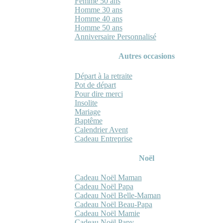
Femme 50 ans
Homme 30 ans
Homme 40 ans
Homme 50 ans
Anniversaire Personnalisé
Autres occasions
Départ à la retraite
Pot de départ
Pour dire merci
Insolite
Mariage
Baptême
Calendrier Avent
Cadeau Entreprise
Noël
Cadeau Noël Maman
Cadeau Noël Papa
Cadeau Noël Belle-Maman
Cadeau Noël Beau-Papa
Cadeau Noël Mamie
Cadeau Noël Papy