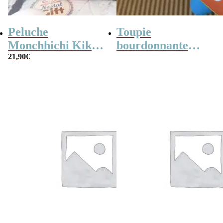
Peluche
Toupie
Monchhichi Kiki
bourdonnante
l’original (20 cm)
21,90
€
rétro en métal –
14,5 cm