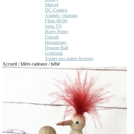
Marvel
DC Comics
Animés / mangas
Films 80/90
Serie TV
Harry Potter
Friends
Bisounours
Dragon Ball
Goldorak
Toutes nos autres licenses
Accueil
/
Idées cadeaux
/
bébé