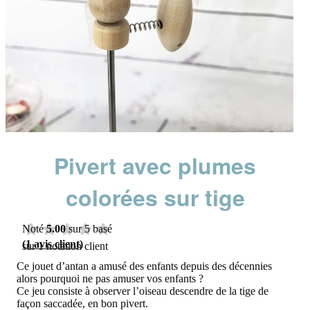
Pivert avec plumes
colorées sur tige
Noté
5.00
sur 5 basé
(
1
avis client)
sur
1
notation client
Ce jouet d’antan a amusé des enfants depuis des décennies
alors pourquoi ne pas amuser vos enfants ?
Ce jeu consiste à observer l’oiseau descendre de la tige de
façon saccadée, en bon pivert.