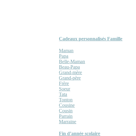
Cadeaux personnalisés Famille
Maman
Papa
Belle-Maman
Beau-Papa
Grand-mère
Grand-père
Frère
Soeur
Tata
Tonton
Cousine
Cousin
Parrain
Marraine
Fin d’année scolaire