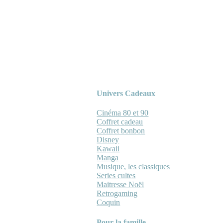
Univers Cadeaux
Cinéma 80 et 90
Coffret cadeau
Coffret bonbon
Disney
Kawaii
Manga
Musique, les classiques
Series cultes
Maitresse Noël
Retrogaming
Coquin
Pour la famille