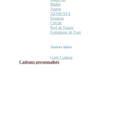
Maître
Atsem
AESH/AVS
Nounou
Crèche
Prof de Danse
Entraineur de Foot
Autres idées
Carte Cadeau
Cadeaux personnalisés