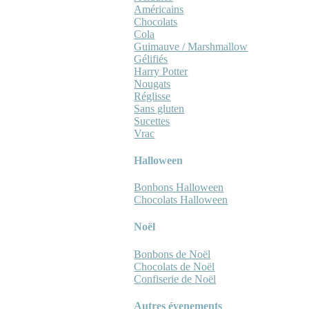
Américains
Chocolats
Cola
Guimauve / Marshmallow
Gélifiés
Harry Potter
Nougats
Réglisse
Sans gluten
Sucettes
Vrac
Halloween
Bonbons Halloween
Chocolats Halloween
Noël
Bonbons de Noël
Chocolats de Noël
Confiserie de Noël
Autres évenements