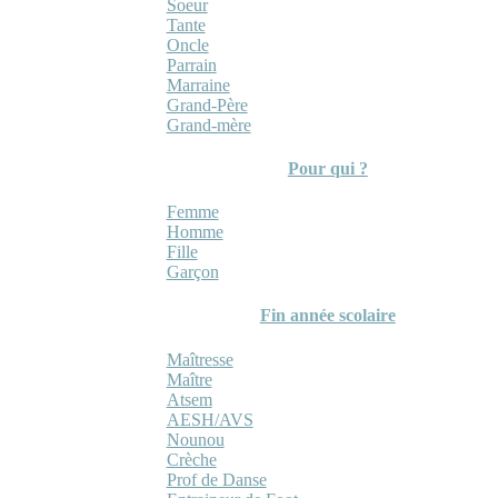
Soeur
Tante
Oncle
Parrain
Marraine
Grand-Père
Grand-mère
Pour qui ?
Femme
Homme
Fille
Garçon
Fin année scolaire
Maîtresse
Maître
Atsem
AESH/AVS
Nounou
Crèche
Prof de Danse