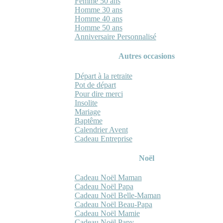
Femme 50 ans
Homme 30 ans
Homme 40 ans
Homme 50 ans
Anniversaire Personnalisé
Autres occasions
Départ à la retraite
Pot de départ
Pour dire merci
Insolite
Mariage
Baptême
Calendrier Avent
Cadeau Entreprise
Noël
Cadeau Noël Maman
Cadeau Noël Papa
Cadeau Noël Belle-Maman
Cadeau Noël Beau-Papa
Cadeau Noël Mamie
Cadeau Noël Papy