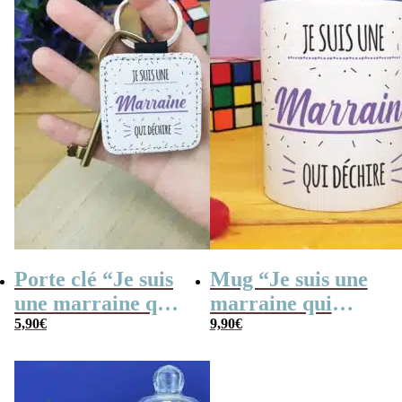
Porte clé “Je suis
Mug “Je suis une
une marraine qui
marraine qui
déchire” – Cadeau
5,90
€
déchire” – Cadeau
9,90
€
Marraine
marraine