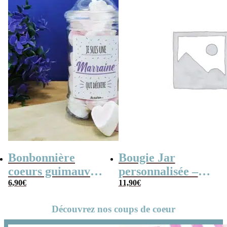
Bonbonnière
Bougie Jar
coeurs guimauve
personnalisée –
“Marraine qui
6,90
€
Super marraine
11,90
€
déchire”
Découvrez nos coups de coeur