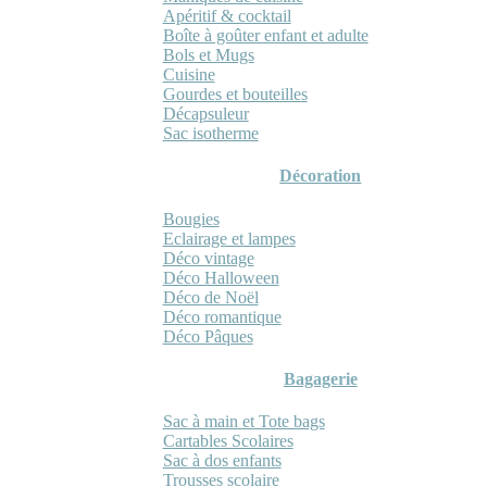
Apéritif & cocktail
Boîte à goûter enfant et adulte
Bols et Mugs
Cuisine
Gourdes et bouteilles
Décapsuleur
Sac isotherme
Décoration
Bougies
Eclairage et lampes
Déco vintage
Déco Halloween
Déco de Noël
Déco romantique
Déco Pâques
Bagagerie
Sac à main et Tote bags
Cartables Scolaires
Sac à dos enfants
Trousses scolaire