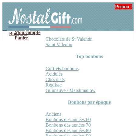
Aller
Aller
Promo !
à
au
la
contenu
navigation
Mon compte
Bonbons
Panier
Chocolats de St Valentin
Saint Valentin
Top bonbons
Coffrets bonbons
Acidulés
Chocolats
Réglisse
Guimauve / Marshmallow
Bonbons par époque
Anciens
Bonbons des années 60
Bonbons des années 70
Bonbons des années 80
Bonbons des années 90