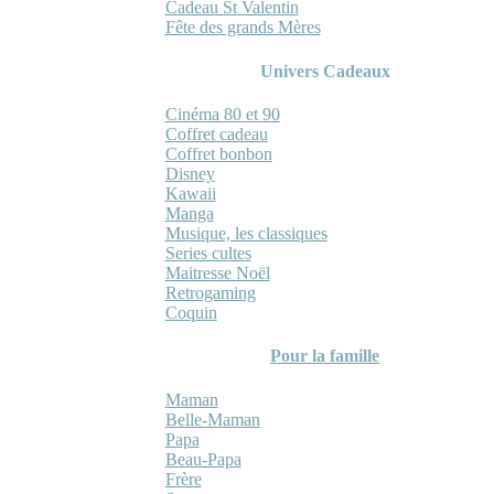
Cadeau St Valentin
Fête des grands Mères
Univers Cadeaux
Cinéma 80 et 90
Coffret cadeau
Coffret bonbon
Disney
Kawaii
Manga
Musique, les classiques
Series cultes
Maitresse Noël
Retrogaming
Coquin
Pour la famille
Maman
Belle-Maman
Papa
Beau-Papa
Frère