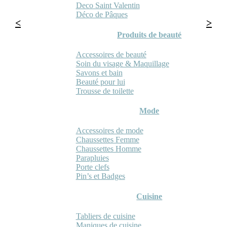
Deco Saint Valentin
Déco de Pâques
Produits de beauté
Accessoires de beauté
Soin du visage & Maquillage
Savons et bain
Beauté pour lui
Trousse de toilette
Mode
Accessoires de mode
Chaussettes Femme
Chaussettes Homme
Parapluies
Porte clefs
Pin’s et Badges
Cuisine
Tabliers de cuisine
Maniques de cuisine