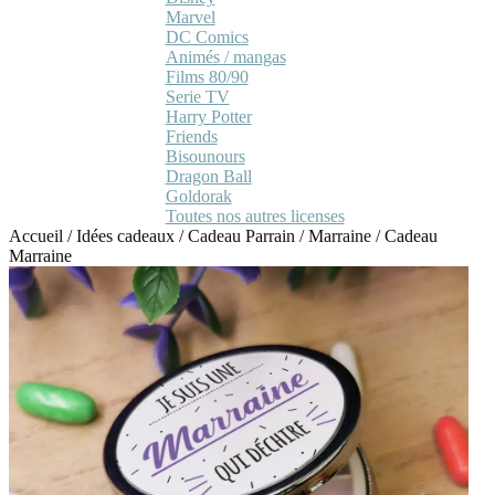
Marvel
DC Comics
Animés / mangas
Films 80/90
Serie TV
Harry Potter
Friends
Bisounours
Dragon Ball
Goldorak
Toutes nos autres licenses
Accueil
/
Idées cadeaux
/
Cadeau Parrain / Marraine
/
Cadeau
Marraine