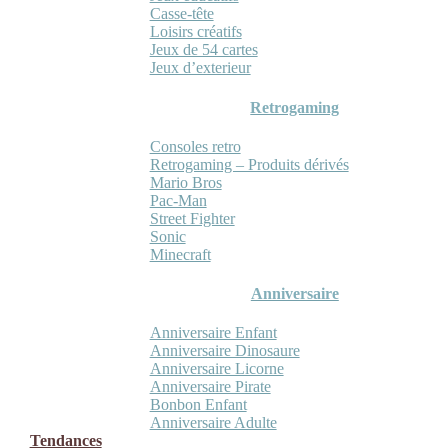
Casse-tête
Loisirs créatifs
Jeux de 54 cartes
Jeux d’exterieur
Retrogaming
Consoles retro
Retrogaming – Produits dérivés
Mario Bros
Pac-Man
Street Fighter
Sonic
Minecraft
Anniversaire
Anniversaire Enfant
Anniversaire Dinosaure
Anniversaire Licorne
Anniversaire Pirate
Bonbon Enfant
Anniversaire Adulte
Tendances