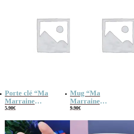
Porte clé “Ma
Mug “Ma
Marraine
Marraine
d’amour” –
5,90
€
d’amour” –
9,90
€
Cadeau Marraine
Cadeau Marraine