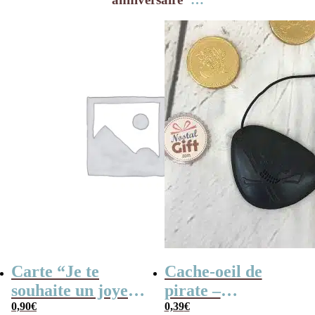
Carte “Je te
Cache-oeil de
souhaite un joyeux
pirate –
anniversaire”
0,90
€
Anniversaire
0,39
€