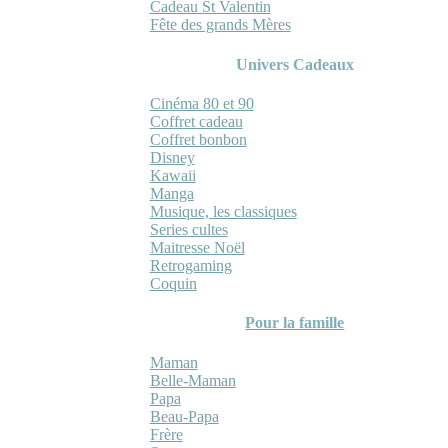
Cadeau St Valentin
Fête des grands Mères
Univers Cadeaux
Cinéma 80 et 90
Coffret cadeau
Coffret bonbon
Disney
Kawaii
Manga
Musique, les classiques
Series cultes
Maitresse Noël
Retrogaming
Coquin
Pour la famille
Maman
Belle-Maman
Papa
Beau-Papa
Frère