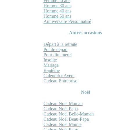
Femme 50 ans
Homme 30 ans
Homme 40 ans
Homme 50 ans
Anniversaire Personnalisé
Autres occasions
Départ à la retraite
Pot de départ
Pour dire merci
Insolite
Mariage
Baptême
Calendrier Avent
Cadeau Entreprise
Noël
Cadeau Noël Maman
Cadeau Noël Papa
Cadeau Noël Belle-Maman
Cadeau Noël Beau-Papa
Cadeau Noël Mamie
Cadeau Noël Papy