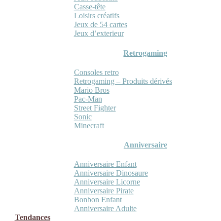
Casse-tête
Loisirs créatifs
Jeux de 54 cartes
Jeux d’exterieur
Retrogaming
Consoles retro
Retrogaming – Produits dérivés
Mario Bros
Pac-Man
Street Fighter
Sonic
Minecraft
Anniversaire
Anniversaire Enfant
Anniversaire Dinosaure
Anniversaire Licorne
Anniversaire Pirate
Bonbon Enfant
Anniversaire Adulte
Tendances