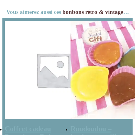
Joyeux
anniversaire !
Vous aimerez aussi ces
bonbons rétro & vintage
…
Anniversaire
Coffret cadeau
Roudoudou –