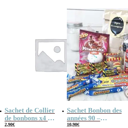
Lollies x10 –
Joyeux
Anniversaire
Pirate
Sachet de Collier
Sachet Bonbon des
de bonbons x4 &
années 90 –
de Lollies x10 –
2,90
€
Joyeux
10,90
€