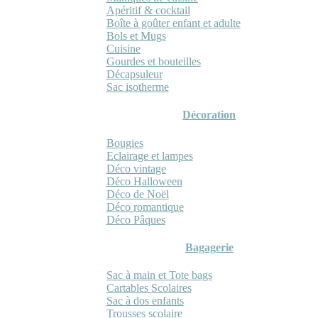
Apéritif & cocktail
Boîte à goûter enfant et adulte
Bols et Mugs
Cuisine
Gourdes et bouteilles
Décapsuleur
Sac isotherme
Décoration
Bougies
Eclairage et lampes
Déco vintage
Déco Halloween
Déco de Noël
Déco romantique
Déco Pâques
Bagagerie
Sac à main et Tote bags
Cartables Scolaires
Sac à dos enfants
Trousses scolaire