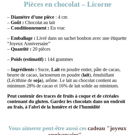
Pièces en chocolat – Licorne
–
Diamètre d’une pièce
: 4 cm
–
Goût :
Chocolat au lait
–
Conditionnement :
En vrac
–
Emballage :
Livré dans un sachet bonbon avec une étiquette
“Joyeux Anniversaire”
–
Quantité :
20 pièces
–
Poids (estimatif) :
144 grammes
–
Ingrédients :
Sucre,
Lait
en poudre entier, pâte de cacao,
beurre de cacao, lactoserum en poudre (
lait
), émulsifiant
(Lécithine de
soja
), arôme. Le lait au chocolat contient au
minimum 28% de cacao et 16% de lait solide au minimum.
Peut contenir des traces de fruits à coque et de céréales
contenant du gluten. Gardez les chocolats dans un endroit
au frais, à l’abri de la lumière et de l’humidité
Vous aimerez peut-être aussi ces
cadeau "joyeux
anniversaire"
…