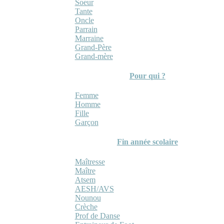
Soeur
Tante
Oncle
Parrain
Marraine
Grand-Père
Grand-mère
Pour qui ?
Femme
Homme
Fille
Garçon
Fin année scolaire
Maîtresse
Maître
Atsem
AESH/AVS
Nounou
Crèche
Prof de Danse