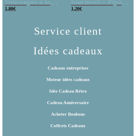
Soucoupes à la
tournesol – Pipas
poudre (x20)
1,80
€
x 3
1,20
€
Service client
Idées cadeaux
Cadeaux entreprises
Moteur idées cadeaux
Idée Cadeau Rétro
Cadeau Anniversaire
Acheter Bonbons
Coffrets Cadeaux