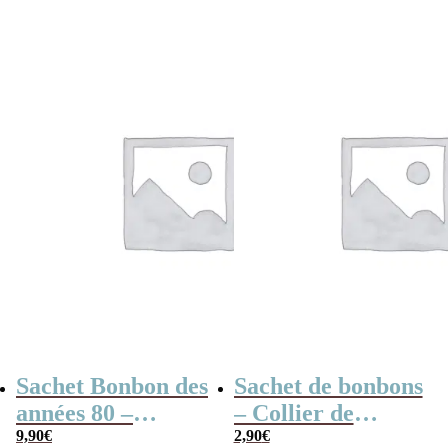
pirate
Sachet Bonbon des
Sachet de bonbons
années 80 –
– Collier de
“Anniversaire”
9,90
€
bonbons x4 & de
2,90
€