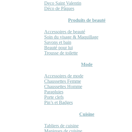
Deco Saint Valentin
Déco de Pâques
Produits de beauté
Accessoires de beauté
Soin du visage & Maquillage
Savons et bain
Beauté pour lui
Trousse de toilette
Mode
Accessoires de mode
Chaussettes Femme
Chaussettes Homme
Parapluies
Porte clefs
Pin’s et Badges
Cuisine
Tabliers de cuisine
Maniques de cuisine