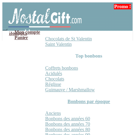
Aller
Aller
Promo !
à
au
la
contenu
navigation
Mon compte
Bonbons
Panier
Chocolats de St Valentin
Saint Valentin
Top bonbons
Coffrets bonbons
Acidulés
Chocolats
Réglisse
Guimauve / Marshmallow
Bonbons par époque
Anciens
Bonbons des années 60
Bonbons des années 70
Bonbons des années 80
Bonbons des années 90