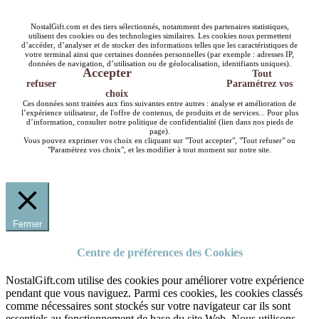
NostalGift.com et des tiers sélectionnés, notamment des partenaires statistiques,
utilisent des cookies ou des technologies similaires. Les cookies nous permettent
d’accéder, d’analyser et de stocker des informations telles que les caractéristiques de
votre terminal ainsi que certaines données personnelles (par exemple : adresses IP,
données de navigation, d’utilisation ou de géolocalisation, identifiants uniques).
Accepter
Tout
refuser
Paramétrez vos
choix
Ces données sont traitées aux fins suivantes entre autres : analyse et amélioration de
l’expérience utilisateur, de l'offre de contenus, de produits et de services... Pour plus
d’information, consulter notre politique de confidentialité (lien dans nos pieds de
page).
Vous pouvez exprimer vos choix en cliquant sur "Tout accepter", "Tout refuser" ou
"Paramétrez vos choix", et les modifier à tout moment sur notre site.
Fermer
Centre de préférences des Cookies
NostalGift.com utilise des cookies pour améliorer votre expérience
pendant que vous naviguez. Parmi ces cookies, les cookies classés
comme nécessaires sont stockés sur votre navigateur car ils sont
essentiels au fonctionnement de base du site Web. Nous utilisons