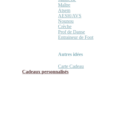
Maître
Atsem
AESH/AVS
Nounou
Crèche
Prof de Danse
Entraineur de Foot
Autres idées
Carte Cadeau
Cadeaux personnalisés