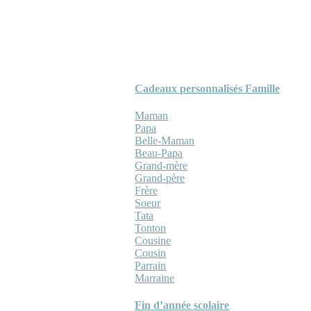
Cadeaux personnalisés Famille
Maman
Papa
Belle-Maman
Beau-Papa
Grand-mère
Grand-père
Frère
Soeur
Tata
Tonton
Cousine
Cousin
Parrain
Marraine
Fin d’année scolaire