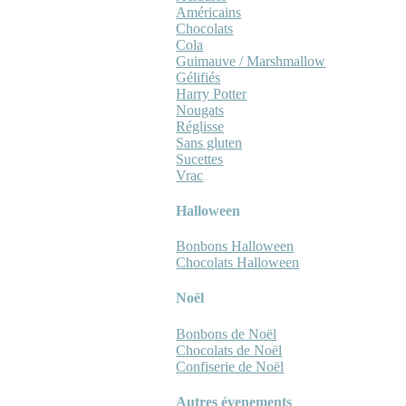
Américains
Chocolats
Cola
Guimauve / Marshmallow
Gélifiés
Harry Potter
Nougats
Réglisse
Sans gluten
Sucettes
Vrac
Halloween
Bonbons Halloween
Chocolats Halloween
Noël
Bonbons de Noël
Chocolats de Noël
Confiserie de Noël
Autres évenements