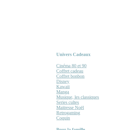
Univers Cadeaux
Cinéma 80 et 90
Coffret cadeau
Coffret bonbon
Disney
Kawaii
Manga
Musique, les classiques
Series cultes
Maitresse Noël
Retrogaming
Coquin
Pour la famille