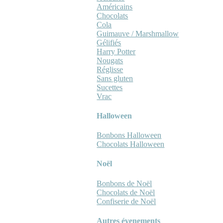
Américains
Chocolats
Cola
Guimauve / Marshmallow
Gélifiés
Harry Potter
Nougats
Réglisse
Sans gluten
Sucettes
Vrac
Halloween
Bonbons Halloween
Chocolats Halloween
Noël
Bonbons de Noël
Chocolats de Noël
Confiserie de Noël
Autres évenements