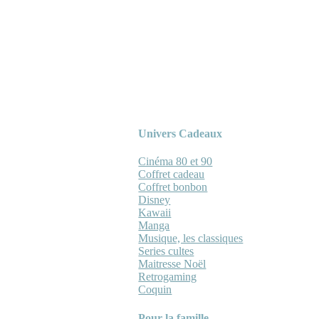
Univers Cadeaux
Cinéma 80 et 90
Coffret cadeau
Coffret bonbon
Disney
Kawaii
Manga
Musique, les classiques
Series cultes
Maitresse Noël
Retrogaming
Coquin
Pour la famille