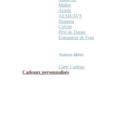
Maître
Atsem
AESH/AVS
Nounou
Crèche
Prof de Danse
Entraineur de Foot
Autres idées
Carte Cadeau
Cadeaux personnalisés