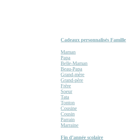
Cadeaux personnalisés Famille
Maman
Papa
Belle-Maman
Beau-Papa
Grand-mère
Grand-père
Frère
Soeur
Tata
Tonton
Cousine
Cousin
Parrain
Marraine
Fin d’année scolaire