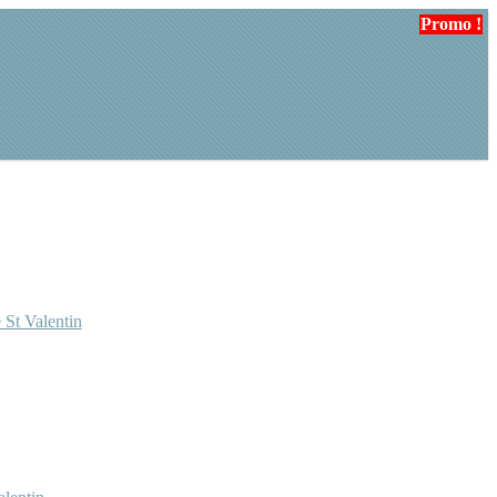
Promo !
Promo !
 St Valentin