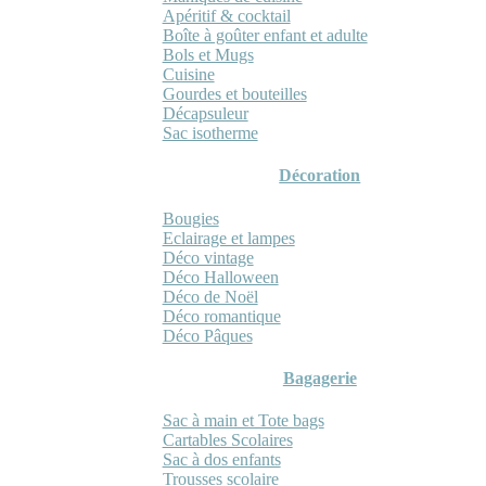
Apéritif & cocktail
Boîte à goûter enfant et adulte
Bols et Mugs
Cuisine
Gourdes et bouteilles
Décapsuleur
Sac isotherme
Décoration
Bougies
Eclairage et lampes
Déco vintage
Déco Halloween
Déco de Noël
Déco romantique
Déco Pâques
Bagagerie
Sac à main et Tote bags
Cartables Scolaires
Sac à dos enfants
Trousses scolaire