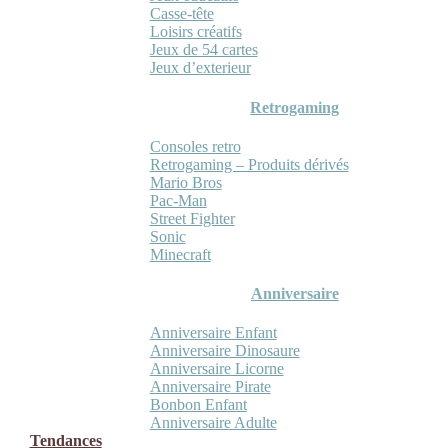
Casse-tête
Loisirs créatifs
Jeux de 54 cartes
Jeux d’exterieur
Retrogaming
Consoles retro
Retrogaming – Produits dérivés
Mario Bros
Pac-Man
Street Fighter
Sonic
Minecraft
Anniversaire
Anniversaire Enfant
Anniversaire Dinosaure
Anniversaire Licorne
Anniversaire Pirate
Bonbon Enfant
Anniversaire Adulte
Tendances