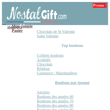
Aller
Aller
Promo !
Promo !
à
au
la
contenu
navigation
Mon compte
Bonbons
Panier
Chocolats de St Valentin
Saint Valentin
Top bonbons
Coffrets bonbons
Acidulés
Chocolats
Réglisse
Guimauve / Marshmallow
Bonbons par époque
Anciens
Bonbons des années 60
Bonbons des années 70
Bonbons des années 80
Bonbons des années 90