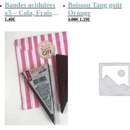
Bandes acidulées
Boisson Tang goût
x5 – Cola, Fraise,
Orange
Le
Le
Framboise,
1,40
€
1,90
€
1,19
€
prix
prix
initial
actuel
Pomme, 4
était :
est :
1,90€.
1,19€.
couleurs