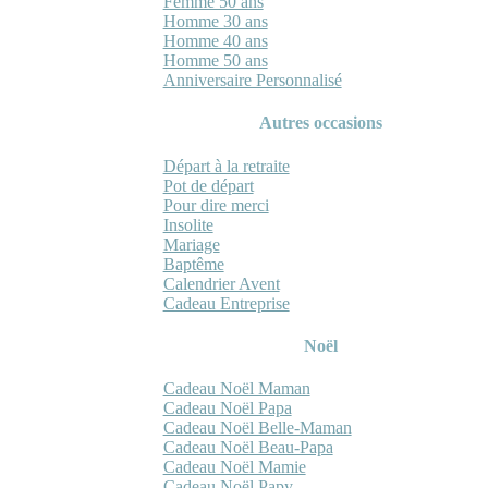
Femme 50 ans
Homme 30 ans
Homme 40 ans
Homme 50 ans
Anniversaire Personnalisé
Autres occasions
Départ à la retraite
Pot de départ
Pour dire merci
Insolite
Mariage
Baptême
Calendrier Avent
Cadeau Entreprise
Noël
Cadeau Noël Maman
Cadeau Noël Papa
Cadeau Noël Belle-Maman
Cadeau Noël Beau-Papa
Cadeau Noël Mamie
Cadeau Noël Papy