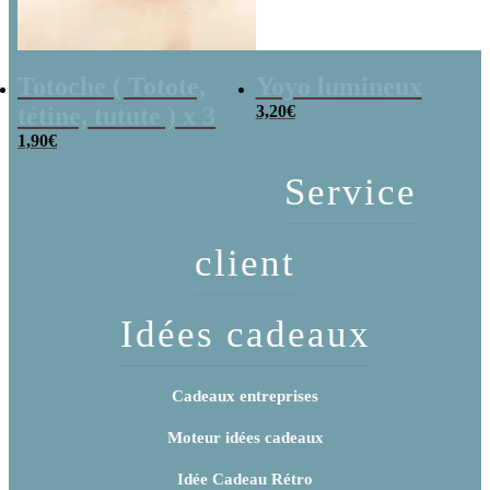
Totoche ( Totote,
Yoyo lumineux
tétine, tutute ) x 3
3,20
€
1,90
€
Service
client
Idées cadeaux
Cadeaux entreprises
Moteur idées cadeaux
Idée Cadeau Rétro