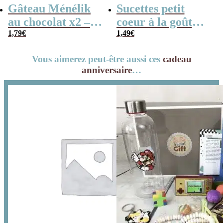
Gâteau Ménélik
Sucettes petit
au chocolat x2 –
coeur à la goût
Gaufrette
1,79
€
cerise x5
1,49
€
triangulaire
Vous aimerez peut-être aussi ces
cadeau
anniversaire
…