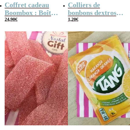
Coffret cadeau
Colliers de
Boombox : Boîte
bonbons dextrose
bonbons des
24,90
€
x2
1,20
€
années 80 –
Coffret bonbon