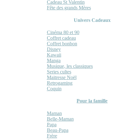
Cadeau St Valentin
Fête des grands Mères
Univers Cadeaux
Cinéma 80 et 90
Coffret cadeau
Coffret bonbon
Disney
Kawaii
Manga
Musique, les classiques
Series cultes
Maitresse Noël
Retrogaming
Coquin
Pour la famille
Maman
Belle-Maman
Papa
Beau-Papa
Frère