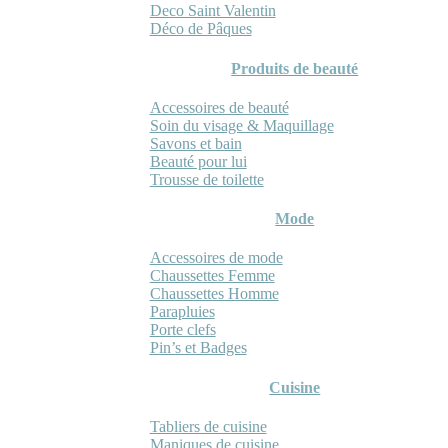
Deco Saint Valentin
Déco de Pâques
Produits de beauté
Accessoires de beauté
Soin du visage & Maquillage
Savons et bain
Beauté pour lui
Trousse de toilette
Mode
Accessoires de mode
Chaussettes Femme
Chaussettes Homme
Parapluies
Porte clefs
Pin’s et Badges
Cuisine
Tabliers de cuisine
Maniques de cuisine