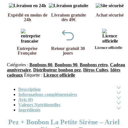
Expédié en moins de
Livraison gratuite
Achat sécurisé
24h
dès 49€
Licence officielle
Entreprise
Retour gratuit 30
Française
jours
Catégories :
Bonbons 80
,
Bonbons 90
,
Bonbons retro
,
Cadeau
anniversaire
,
Distributeur bonbon pez
,
Héros Cultes
,
Idées
cadeaux
Étiquette :
Licence officielle
Description
Informations complémentaires
Avis (0)
Valeurs Nutritionelles
Ingrédients
Pez + Bonbon La Petite Sirène – Ariel