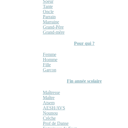
Soeur
Tante
Oncle
Parrain
Marraine
Grand-Père
Grand-mère
Pour qui ?
Femme
Homme
Fille
Garçon
Fin année scolaire
Maîtresse
Maître
Atsem
AESH/AVS
Nounou
Crèche
Prof de Danse