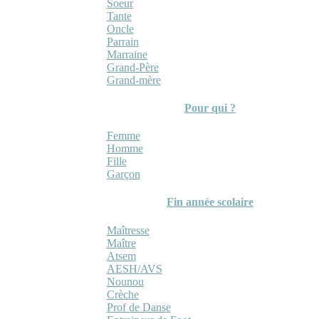
Soeur
Tante
Oncle
Parrain
Marraine
Grand-Père
Grand-mère
Pour qui ?
Femme
Homme
Fille
Garçon
Fin année scolaire
Maîtresse
Maître
Atsem
AESH/AVS
Nounou
Crèche
Prof de Danse