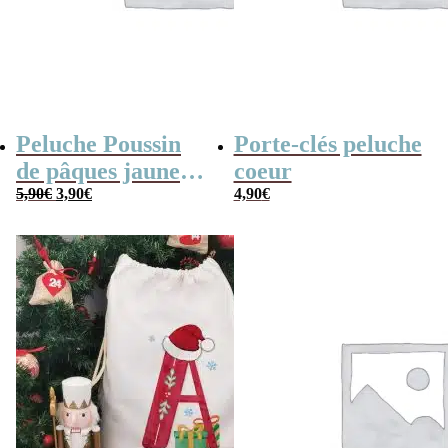
Peluche Poussin
Porte-clés peluche
de pâques jaune
coeur
Le
Le
(14cm)
5,90
€
3,90
€
4,90
€
prix
prix
initial
actuel
était :
est :
5,90€.
3,90€.