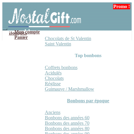
Aller
Aller
Promo !
Promo !
à
au
la
contenu
navigation
Mon compte
Bonbons
Panier
Chocolats de St Valentin
Saint Valentin
Top bonbons
Coffrets bonbons
Acidulés
Chocolats
Réglisse
Guimauve / Marshmallow
Bonbons par époque
Anciens
Bonbons des années 60
Bonbons des années 70
Bonbons des années 80
Bonbons des années 90