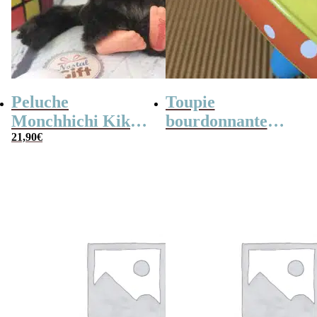
Peluche
Toupie
Monchhichi Kiki
bourdonnante
l’original (20 cm)
21,90
€
rétro en métal –
14,5 cm