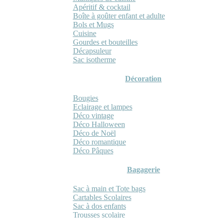
Apéritif & cocktail
Boîte à goûter enfant et adulte
Bols et Mugs
Cuisine
Gourdes et bouteilles
Décapsuleur
Sac isotherme
Décoration
Bougies
Eclairage et lampes
Déco vintage
Déco Halloween
Déco de Noël
Déco romantique
Déco Pâques
Bagagerie
Sac à main et Tote bags
Cartables Scolaires
Sac à dos enfants
Trousses scolaire