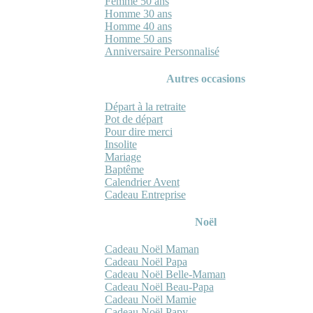
Femme 50 ans
Homme 30 ans
Homme 40 ans
Homme 50 ans
Anniversaire Personnalisé
Autres occasions
Départ à la retraite
Pot de départ
Pour dire merci
Insolite
Mariage
Baptême
Calendrier Avent
Cadeau Entreprise
Noël
Cadeau Noël Maman
Cadeau Noël Papa
Cadeau Noël Belle-Maman
Cadeau Noël Beau-Papa
Cadeau Noël Mamie
Cadeau Noël Papy