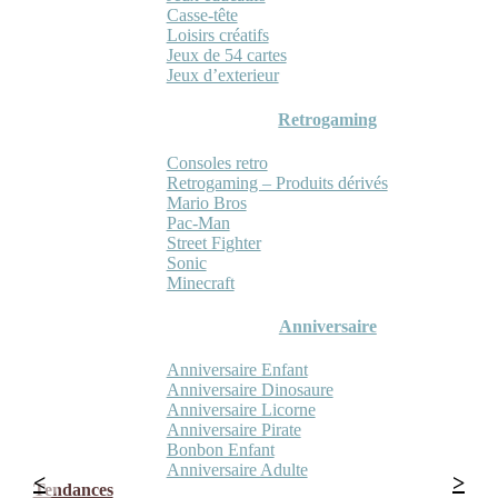
Casse-tête
Loisirs créatifs
Jeux de 54 cartes
Jeux d’exterieur
Retrogaming
Consoles retro
Retrogaming – Produits dérivés
Mario Bros
Pac-Man
Street Fighter
Sonic
Minecraft
Anniversaire
Anniversaire Enfant
Anniversaire Dinosaure
Anniversaire Licorne
Anniversaire Pirate
Bonbon Enfant
Anniversaire Adulte
Tendances