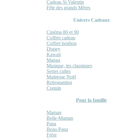
Cadeau St Valentin
Fête des grands Mères
Univers Cadeaux
Cinéma 80 et 90
Coffret cadeau
Coffret bonbon
Disney
Kawaii
Manga
Musique, les classiques
Series cultes
Maitresse Noël
Retrogaming
Coquin
Pour la famille
Maman
Belle-Maman
Papa
Beau-Papa
Frère