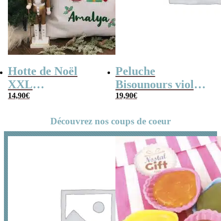
Hotte de Noël
Peluche
XXL
Bisounours violet
personnalisée –
14,90
€
(21cm) –
19,90
€
Lettre et prénom
Groscadeau –
Découvrez nos coups de coeur
Version 2019