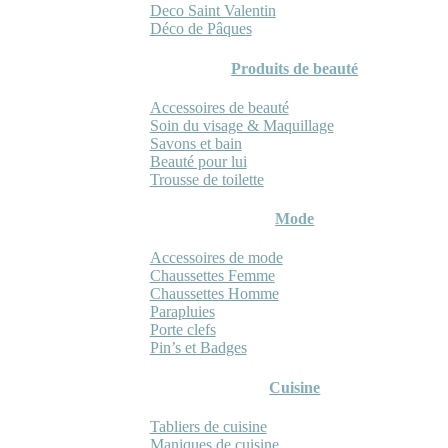
Deco Saint Valentin
Déco de Pâques
Produits de beauté
Accessoires de beauté
Soin du visage & Maquillage
Savons et bain
Beauté pour lui
Trousse de toilette
Mode
Accessoires de mode
Chaussettes Femme
Chaussettes Homme
Parapluies
Porte clefs
Pin’s et Badges
Cuisine
Tabliers de cuisine
Maniques de cuisine