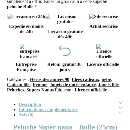
simplement à offrir. Faites un gros calin à cette superbe
peluche Bulle
!
Expédié en moins
Achat sécurisé
de 24h
Livraison gratuite
dès 49€
Entreprise
Retour gratuit 30
Licence officielle
Française
jours
Catégories :
Héros des années 90
,
Idées cadeaux
,
bébé
,
Cadeau fille
,
Femme
,
Jouets de notre enfance
,
Jouets fille
,
Peluches
,
Supers Nanas
Étiquette :
Licence officielle
Description
Informations complémentaires
Avis (0)
Peluche Super nana – Bulle (25cm)