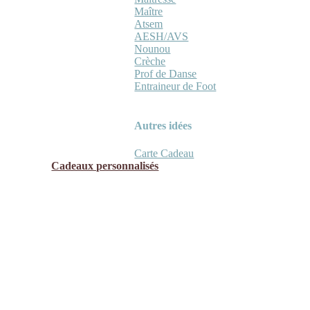
Maître
Atsem
AESH/AVS
Nounou
Crèche
Prof de Danse
Entraineur de Foot
Autres idées
Carte Cadeau
Cadeaux personnalisés