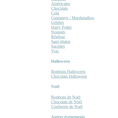
Américains
Chocolats
Cola
Guimauve / Marshmallow
Gélifiés
Harry Potter
Nougats
Réglisse
Sans gluten
Sucettes
Vrac
Halloween
Bonbons Halloween
Chocolats Halloween
Noël
Bonbons de Noël
Chocolats de Noël
Confiserie de Noël
Autres évenements