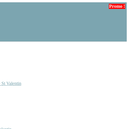
Promo !
Promo !
 St Valentin