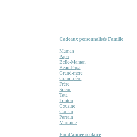
Cadeaux personnalisés Famille
Maman
Papa
Belle-Maman
Beau-Papa
Grand-mère
Grand-père
Frère
Soeur
Tata
Tonton
Cousine
Cousin
Parrain
Marraine
Fin d’année scolaire