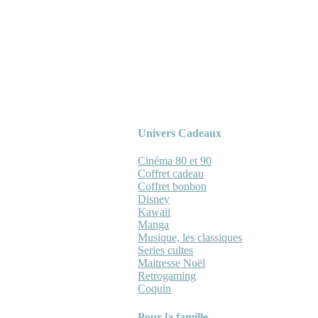
Univers Cadeaux
Cinéma 80 et 90
Coffret cadeau
Coffret bonbon
Disney
Kawaii
Manga
Musique, les classiques
Series cultes
Maitresse Noël
Retrogaming
Coquin
Pour la famille