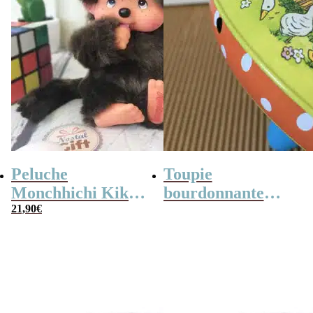
Peluche
Toupie
Monchhichi Kiki
bourdonnante
l’original (20 cm)
21,90
€
rétro en métal –
14,5 cm