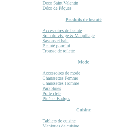
Deco Saint Valentin
Déco de Pâques
Produits de beauté
Accessoires de beauté
Soin du visage & Maquillage
Savons et bain
Beauté pour lui
Trousse de toilette
Mode
Accessoires de mode
Chaussettes Femme
Chaussettes Homme
Parapluies
Porte clefs
Pin’s et Badges
Cuisine
Tabliers de cuisine
Maniques de cuisine