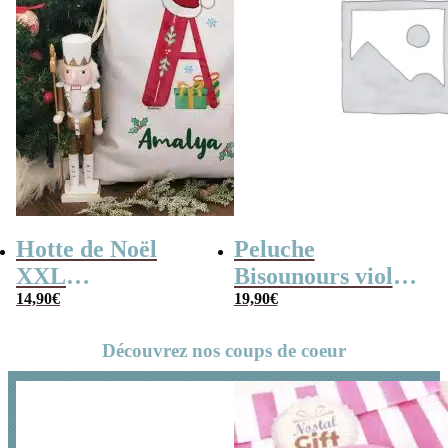
Hotte de Noël
Peluche
XXL
Bisounours violet
personnalisée –
14,90
€
(21cm) –
19,90
€
Lettre et prénom
Groscadeau –
Découvrez nos coups de coeur
Version 2019