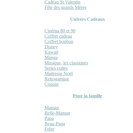
Cadeau St Valentin
Fête des grands Mères
Univers Cadeaux
Cinéma 80 et 90
Coffret cadeau
Coffret bonbon
Disney
Kawaii
Manga
Musique, les classiques
Series cultes
Maitresse Noël
Retrogaming
Coquin
Pour la famille
Maman
Belle-Maman
Papa
Beau-Papa
Frère