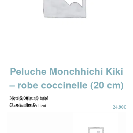
Peluche Monchhichi Kiki
– robe coccinelle (20 cm)
Noté
5.00
sur 5 basé
(
1
avis client)
sur
1
notation client
24,90
€