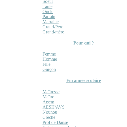
Soeur
Tante
Oncle
Parrain
Marraine
Grand-Père
Grand-mère
Pour qui ?
Femme
Homme
Fille
Garçon
Fin année scolaire
Maîtresse
Maître
Atsem
AESH/AVS
Nounou
Crèche
Prof de Danse