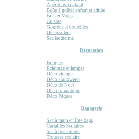
Apéritif & cocktail
Boîte à goûter enfant et adulte
Bols et Mugs
Cuisine
Gourdes et bouteilles
Décapsuleur
Sac isotherme
Décoration
Bougies
Eclairage et lampes
Déco vintage
Déco Halloween
Déco de Noël
Déco romantique
Déco Pâques
Bagagerie
Sac à main et Tote bags
Cartables Scolaires
Sac à dos enfants
Trousses scolaire