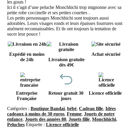
les gouts !
Ici il s’agit d’une peluche Monchhichi trop mignonne avec sa
petite robe coccinelle et ses petites couettes .
Les petits personnages Monchhichi sont toujours aussi
adorables. Leurs visages ronds et leurs épaisses fourrures sont
aisément reconnaissables. Et ils ont toujours la tentation de
sucer leur pouce !
Expédié en moins
Achat sécurisé
de 24h
Livraison gratuite
dès 49€
Entreprise
Retour gratuit 30
Licence officielle
Française
jours
Catégories :
Boutique Bandai
,
bébé
,
Cadeau fille
,
Idées
cadeaux à moins de 30 euros
,
Femme
,
Jouets de notre
enfance
,
Jouets des années 80
,
Jouets fille
,
Monchhichi
,
Peluches
Étiquette :
Licence officielle