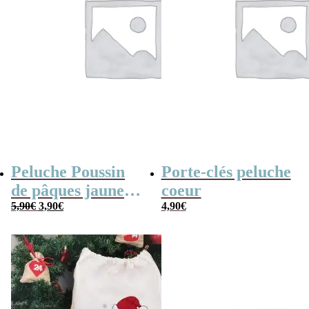
Peluche Poussin
Porte-clés peluche
de pâques jaune
coeur
Le
Le
(14cm)
5,90
€
3,90
€
4,90
€
prix
prix
initial
actuel
était :
est :
5,90€.
3,90€.