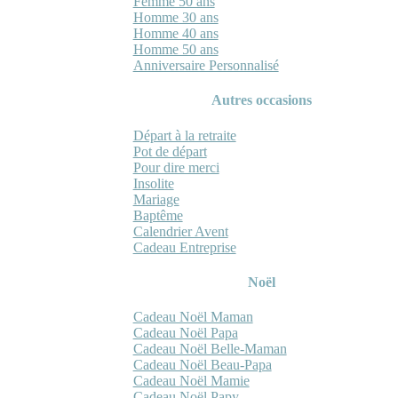
Femme 50 ans
Homme 30 ans
Homme 40 ans
Homme 50 ans
Anniversaire Personnalisé
Autres occasions
Départ à la retraite
Pot de départ
Pour dire merci
Insolite
Mariage
Baptême
Calendrier Avent
Cadeau Entreprise
Noël
Cadeau Noël Maman
Cadeau Noël Papa
Cadeau Noël Belle-Maman
Cadeau Noël Beau-Papa
Cadeau Noël Mamie
Cadeau Noël Papy