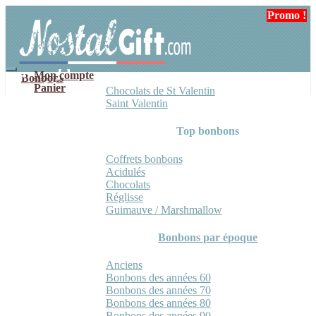
Aller
Aller
Promo !
Promo !
à
au
la
contenu
navigation
Mon compte
Bonbons
Panier
Chocolats de St Valentin
Saint Valentin
Top bonbons
Coffrets bonbons
Acidulés
Chocolats
Réglisse
Guimauve / Marshmallow
Bonbons par époque
Anciens
Bonbons des années 60
Bonbons des années 70
Bonbons des années 80
Bonbons des années 90