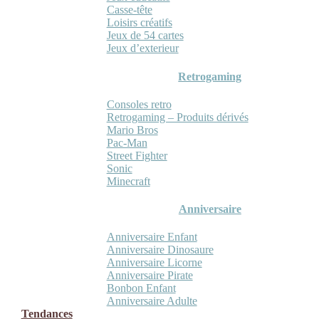
Casse-tête
Loisirs créatifs
Jeux de 54 cartes
Jeux d’exterieur
Retrogaming
Consoles retro
Retrogaming – Produits dérivés
Mario Bros
Pac-Man
Street Fighter
Sonic
Minecraft
Anniversaire
Anniversaire Enfant
Anniversaire Dinosaure
Anniversaire Licorne
Anniversaire Pirate
Bonbon Enfant
Anniversaire Adulte
Tendances