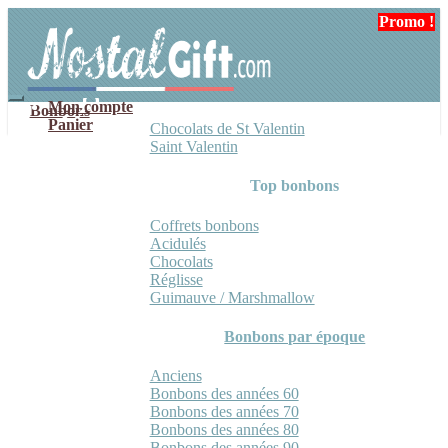
Aller
Aller
Promo !
à
au
la
contenu
navigation
Mon compte
Bonbons
Panier
Chocolats de St Valentin
Saint Valentin
Top bonbons
Coffrets bonbons
Acidulés
Chocolats
Réglisse
Guimauve / Marshmallow
Bonbons par époque
Anciens
Bonbons des années 60
Bonbons des années 70
Bonbons des années 80
Bonbons des années 90