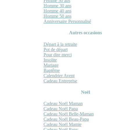
Femme 50 ans
Homme 30 ans
Homme 40 ans
Homme 50 ans
Anniversaire Personnalisé
Autres occasions
Départ à la retraite
Pot de départ
Pour dire merci
Insolite
Mariage
Baptême
Calendrier Avent
Cadeau Entreprise
Noël
Cadeau Noël Maman
Cadeau Noël Papa
Cadeau Noël Belle-Maman
Cadeau Noël Beau-Papa
Cadeau Noël Mamie
Cadeau Noël Papy