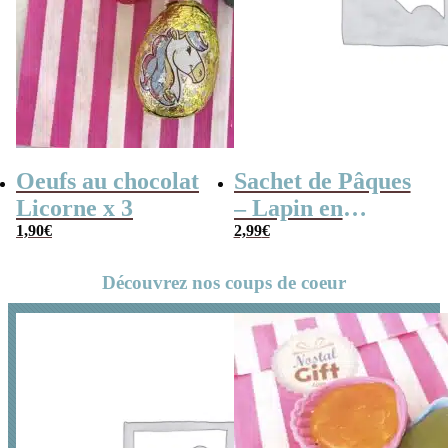
Oeufs au chocolat
Sachet de Pâques
Licorne x 3
– Lapin en
1,90
€
guimauve x15
2,99
€
Découvrez nos coups de coeur