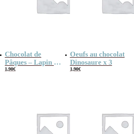
Chocolat de
Oeufs au chocolat
Pâques – Lapin en
Dinosaure x 3
chocolat au lait
1,90
€
1,90
€
(60 g)