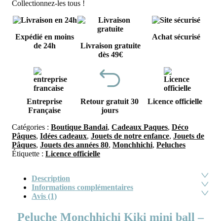
Collectionnez-les tous !
Expédié en moins
Achat sécurisé
de 24h
Livraison gratuite
dès 49€
Entreprise
Retour gratuit 30
Licence officielle
Française
jours
Catégories :
Boutique Bandai
,
Cadeaux Paques
,
Déco
Pâques
,
Idées cadeaux
,
Jouets de notre enfance
,
Jouets de
Pâques
,
Jouets des années 80
,
Monchhichi
,
Peluches
Étiquette :
Licence officielle
Description
Informations complémentaires
Avis (1)
Peluche Monchhichi Kiki mini ball –