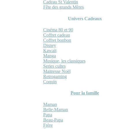
Cadeau St Valentin
Fête des grands Mères
Univers Cadeaux
Cinéma 80 et 90
Coffret cadeau
Coffret bonbon
Disney
Kawaii
Manga
Musique, les classiques
Series cultes
Maitresse Noël
Retrogaming
Coquin
Pour la famille
Maman
Belle-Maman
Papa
Beau-Papa
Frère