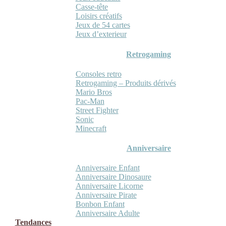
Casse-tête
Loisirs créatifs
Jeux de 54 cartes
Jeux d’exterieur
Retrogaming
Consoles retro
Retrogaming – Produits dérivés
Mario Bros
Pac-Man
Street Fighter
Sonic
Minecraft
Anniversaire
Anniversaire Enfant
Anniversaire Dinosaure
Anniversaire Licorne
Anniversaire Pirate
Bonbon Enfant
Anniversaire Adulte
Tendances