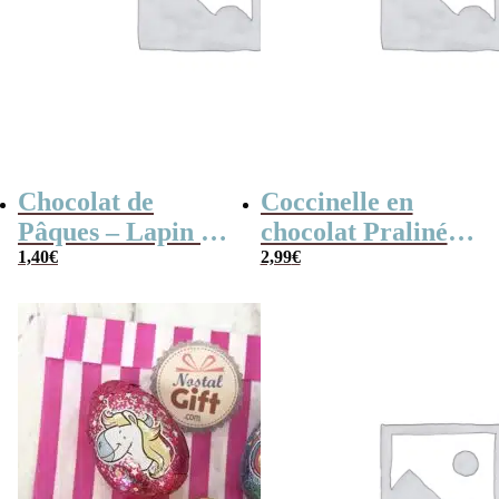
Chocolat de
Coccinelle en
Pâques – Lapin en
chocolat Praliné x
chocolat au lait
1,40
€
10
2,99
€
(25 g)