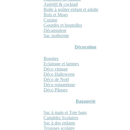
Apéritif & cocktail
Boîte à goûter enfant et adulte
Bols et Mugs
Cuisine
Gourdes et bouteilles
Décapsuleur
Sac isotherme
Décoration
Bougies
Eclairage et lampes
Déco vintage
Déco Halloween
Déco de Noël
Déco romantique
Déco Pâques
Bagagerie
Sac à main et Tote bags
Cartables Scolaires
Sac à dos enfants
Trousses scolaire