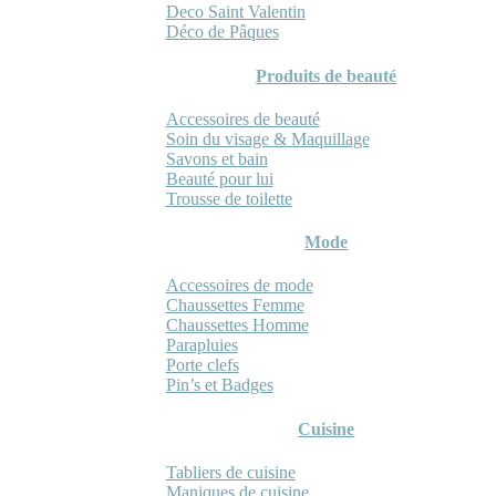
Deco Saint Valentin
Déco de Pâques
Produits de beauté
Accessoires de beauté
Soin du visage & Maquillage
Savons et bain
Beauté pour lui
Trousse de toilette
Mode
Accessoires de mode
Chaussettes Femme
Chaussettes Homme
Parapluies
Porte clefs
Pin’s et Badges
Cuisine
Tabliers de cuisine
Maniques de cuisine