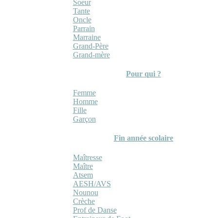
Soeur
Tante
Oncle
Parrain
Marraine
Grand-Père
Grand-mère
Pour qui ?
Femme
Homme
Fille
Garçon
Fin année scolaire
Maîtresse
Maître
Atsem
AESH/AVS
Nounou
Crèche
Prof de Danse