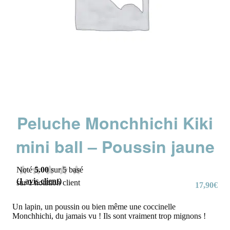
Peluche Monchhichi Kiki
mini ball – Poussin jaune
Noté
5.00
sur 5 basé
(
1
avis client)
sur
1
notation client
17,90
€
Un lapin, un poussin ou bien même une coccinelle
Monchhichi, du jamais vu ! Ils sont vraiment trop mignons !