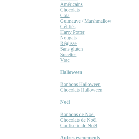
Américains
Chocolats
Cola
Guimauve / Marshmallow
Gélifiés
Harry Potter
Nougats
Réglisse
Sans gluten
Sucettes
Vrac
Halloween
Bonbons Halloween
Chocolats Halloween
Noël
Bonbons de Noël
Chocolats de Noël
Confiserie de Noël
Autres évenements