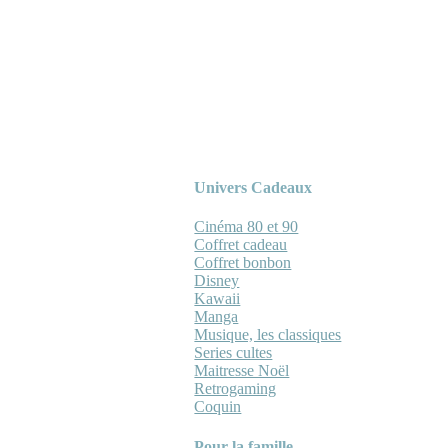
Univers Cadeaux
Cinéma 80 et 90
Coffret cadeau
Coffret bonbon
Disney
Kawaii
Manga
Musique, les classiques
Series cultes
Maitresse Noël
Retrogaming
Coquin
Pour la famille