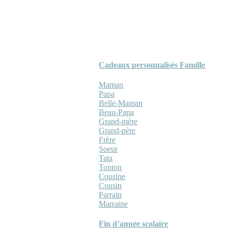
Cadeaux personnalisés Famille
Maman
Papa
Belle-Maman
Beau-Papa
Grand-mère
Grand-père
Frère
Soeur
Tata
Tonton
Cousine
Cousin
Parrain
Marraine
Fin d’année scolaire