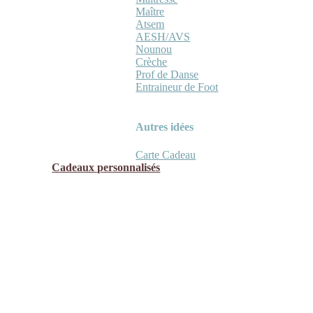
Maître
Atsem
AESH/AVS
Nounou
Crèche
Prof de Danse
Entraineur de Foot
Autres idées
Carte Cadeau
Cadeaux personnalisés