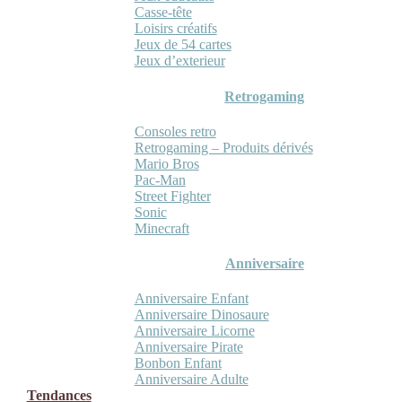
Casse-tête
Loisirs créatifs
Jeux de 54 cartes
Jeux d’exterieur
Retrogaming
Consoles retro
Retrogaming – Produits dérivés
Mario Bros
Pac-Man
Street Fighter
Sonic
Minecraft
Anniversaire
Anniversaire Enfant
Anniversaire Dinosaure
Anniversaire Licorne
Anniversaire Pirate
Bonbon Enfant
Anniversaire Adulte
Tendances