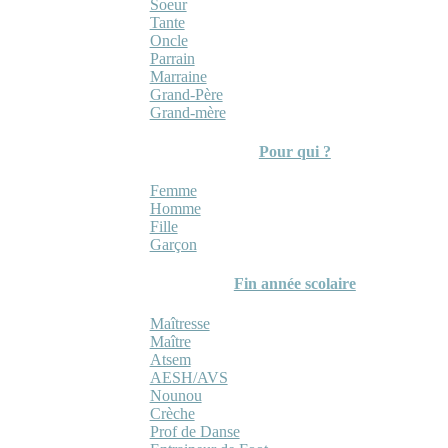
Soeur
Tante
Oncle
Parrain
Marraine
Grand-Père
Grand-mère
Pour qui ?
Femme
Homme
Fille
Garçon
Fin année scolaire
Maîtresse
Maître
Atsem
AESH/AVS
Nounou
Crèche
Prof de Danse