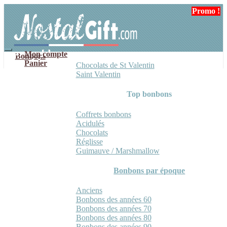
Aller
Aller
Promo !
Promo !
à
au
la
contenu
navigation
Mon compte
Bonbons
Panier
Chocolats de St Valentin
Saint Valentin
Top bonbons
Coffrets bonbons
Acidulés
Chocolats
Réglisse
Guimauve / Marshmallow
Bonbons par époque
Anciens
Bonbons des années 60
Bonbons des années 70
Bonbons des années 80
Bonbons des années 90