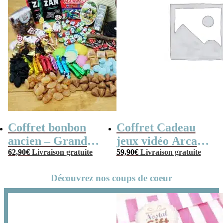
Coffret bonbon
Coffret Cadeau
ancien – Grande
jeux vidéo Arcade
mallette en métal
62,90
€
Livraison gratuite
70s (Avec Mini
59,90
€
Livraison gratuite
Radio Vintage –
Arcade 240 jeux)
Découvrez nos coups de coeur
coffret cadeau
grand-père