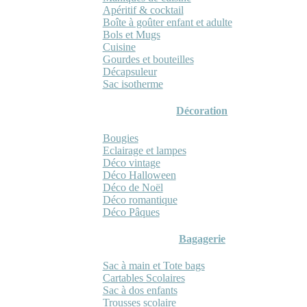
Apéritif & cocktail
Boîte à goûter enfant et adulte
Bols et Mugs
Cuisine
Gourdes et bouteilles
Décapsuleur
Sac isotherme
Décoration
Bougies
Eclairage et lampes
Déco vintage
Déco Halloween
Déco de Noël
Déco romantique
Déco Pâques
Bagagerie
Sac à main et Tote bags
Cartables Scolaires
Sac à dos enfants
Trousses scolaire