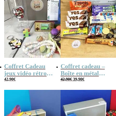
Coffret Cadeau
Coffret cadeau –
jeux vidéo rétro
Boîte en métal
Le
Le
(avec sa console de
42,90
€
cassette –
42,90
€
39,90
€
prix
prix
initial
actuel
poche retro)
Chocolats des
était :
est :
42,90€.
39,90€.
années 80 – grand
coffret chocolat
original