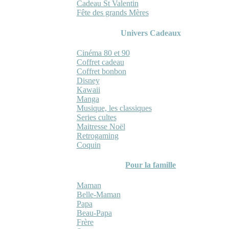
Cadeau St Valentin
Fête des grands Mères
Univers Cadeaux
Cinéma 80 et 90
Coffret cadeau
Coffret bonbon
Disney
Kawaii
Manga
Musique, les classiques
Series cultes
Maitresse Noël
Retrogaming
Coquin
Pour la famille
Maman
Belle-Maman
Papa
Beau-Papa
Frère