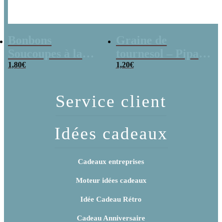
Bonbons
Graine de
Soucoupes à la
tournesol – Pipas
poudre (x20)
1,80
€
x 3
1,20
€
Service client
Idées cadeaux
Cadeaux entreprises
Moteur idées cadeaux
Idée Cadeau Rétro
Cadeau Anniversaire