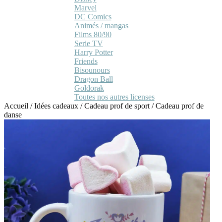
Marvel
DC Comics
Animés / mangas
Films 80/90
Serie TV
Harry Potter
Friends
Bisounours
Dragon Ball
Goldorak
Toutes nos autres licenses
Accueil
/
Idées cadeaux
/
Cadeau prof de sport
/
Cadeau prof de
danse