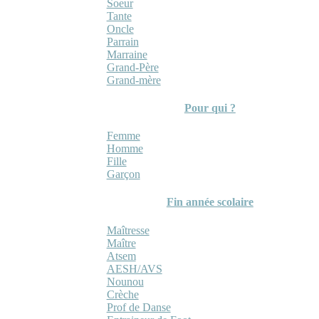
Soeur
Tante
Oncle
Parrain
Marraine
Grand-Père
Grand-mère
Pour qui ?
Femme
Homme
Fille
Garçon
Fin année scolaire
Maîtresse
Maître
Atsem
AESH/AVS
Nounou
Crèche
Prof de Danse