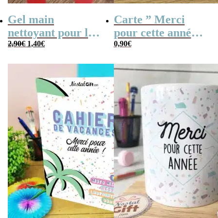
Gel main
Carte ” Merci
nettoyant pour les
pour cette année ”
Le
Le
mains – Idée
2,90
€
1,40
€
– Collection
0,90
€
prix
prix
initial
actuel
cadeau Maitresse,
florale
était :
est :
2,90€.
1,40€.
Nounou, Atsem