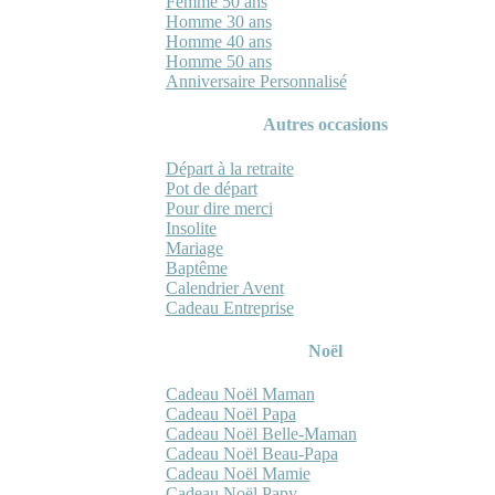
Femme 50 ans
Homme 30 ans
Homme 40 ans
Homme 50 ans
Anniversaire Personnalisé
Autres occasions
Départ à la retraite
Pot de départ
Pour dire merci
Insolite
Mariage
Baptême
Calendrier Avent
Cadeau Entreprise
Noël
Cadeau Noël Maman
Cadeau Noël Papa
Cadeau Noël Belle-Maman
Cadeau Noël Beau-Papa
Cadeau Noël Mamie
Cadeau Noël Papy