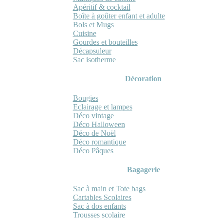
Apéritif & cocktail
Boîte à goûter enfant et adulte
Bols et Mugs
Cuisine
Gourdes et bouteilles
Décapsuleur
Sac isotherme
Décoration
Bougies
Eclairage et lampes
Déco vintage
Déco Halloween
Déco de Noël
Déco romantique
Déco Pâques
Bagagerie
Sac à main et Tote bags
Cartables Scolaires
Sac à dos enfants
Trousses scolaire