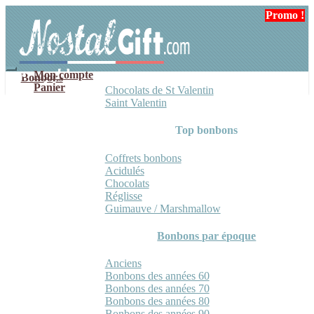
Aller
Aller
Promo !
Promo !
Promo !
Promo !
à
au
la
contenu
navigation
Mon compte
Bonbons
Panier
Chocolats de St Valentin
Saint Valentin
Top bonbons
Coffrets bonbons
Acidulés
Chocolats
Réglisse
Guimauve / Marshmallow
Bonbons par époque
Anciens
Bonbons des années 60
Bonbons des années 70
Bonbons des années 80
Bonbons des années 90