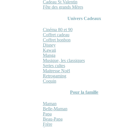
Cadeau St Valentin
Fête des grands Mères
Univers Cadeaux
Cinéma 80 et 90
Coffret cadeau
Coffret bonbon
Disney
Kawaii
Manga
Musique, les classiques
Series cultes
Maitresse Noël
Retrogaming
Coquin
Pour la famille
Maman
Belle-Maman
Papa
Beau-Papa
Frère