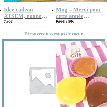
Idée cadeau
Mug – Merci pour
ATSEM, nounou –
cette année
Le
Le
Cahier de
7,90
€
(Collection
9,90
€
8,90
€
prix
prix
initial
actuel
vacances rétro –
confetti)
était :
est :
9,90€.
8,90€.
Découvrez nos coups de coeur
Merci pour cette
année