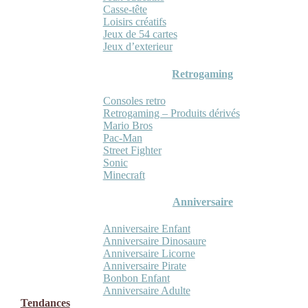
Casse-tête
Loisirs créatifs
Jeux de 54 cartes
Jeux d’exterieur
Retrogaming
Consoles retro
Retrogaming – Produits dérivés
Mario Bros
Pac-Man
Street Fighter
Sonic
Minecraft
Anniversaire
Anniversaire Enfant
Anniversaire Dinosaure
Anniversaire Licorne
Anniversaire Pirate
Bonbon Enfant
Anniversaire Adulte
Tendances