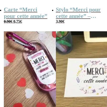
Carte “Merci
Stylo “Merci pour
pour cette année”
cette année” –
Le
Le
0,90
€
0,75
€
Cadeau maîtresse
3,90
€
prix
prix
initial
actuel
était :
est :
0,90€.
0,75€.