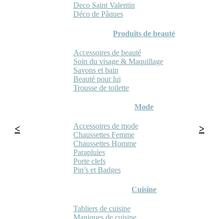
Deco Saint Valentin
Déco de Pâques
Produits de beauté
Accessoires de beauté
Soin du visage & Maquillage
Savons et bain
Beauté pour lui
Trousse de toilette
Mode
Accessoires de mode
Chaussettes Femme
Chaussettes Homme
Parapluies
Porte clefs
Pin’s et Badges
Cuisine
Tabliers de cuisine
Maniques de cuisine