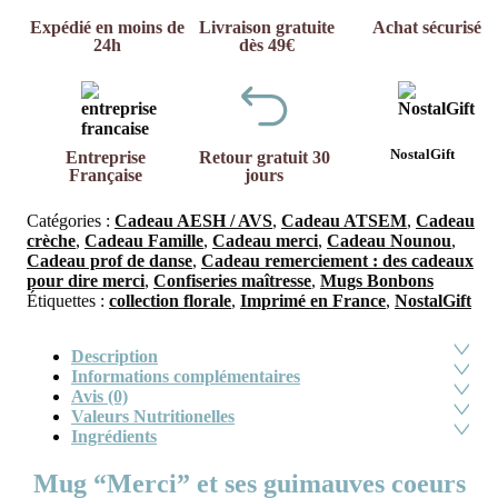
Expédié en moins de
Livraison gratuite
Achat sécurisé
24h
dès 49€
NostalGift
Entreprise
Retour gratuit 30
Française
jours
Catégories :
Cadeau AESH / AVS
,
Cadeau ATSEM
,
Cadeau
crèche
,
Cadeau Famille
,
Cadeau merci
,
Cadeau Nounou
,
Cadeau prof de danse
,
Cadeau remerciement : des cadeaux
pour dire merci
,
Confiseries maîtresse
,
Mugs Bonbons
Étiquettes :
collection florale
,
Imprimé en France
,
NostalGift
Description
Informations complémentaires
Avis (0)
Valeurs Nutritionelles
Ingrédients
Mug “Merci” et ses guimauves coeurs