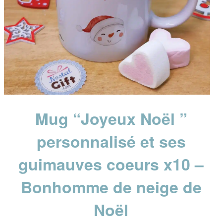
Mug “Joyeux Noël ”
personnalisé et ses
guimauves coeurs x10 –
Bonhomme de neige de
Noël