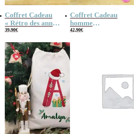
Coffret Cadeau
Coffret Cadeau
« Rétro des années
homme
80 » Homme
39,90
€
« Génération 60
42,90
€
Personnalisé
dans la cour
d’école » – Cadeau
personnalisé