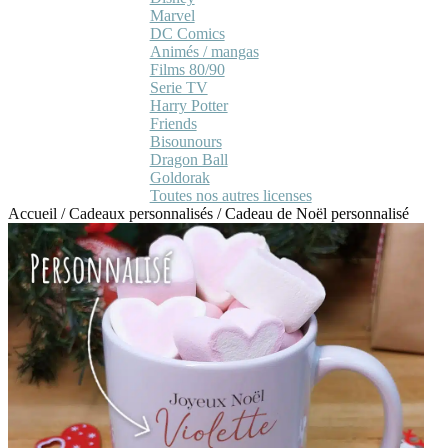
Marvel
DC Comics
Animés / mangas
Films 80/90
Serie TV
Harry Potter
Friends
Bisounours
Dragon Ball
Goldorak
Toutes nos autres licenses
Accueil
/
Cadeaux personnalisés
/
Cadeau de Noël personnalisé