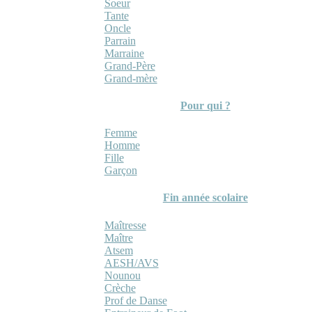
Soeur
Tante
Oncle
Parrain
Marraine
Grand-Père
Grand-mère
Pour qui ?
Femme
Homme
Fille
Garçon
Fin année scolaire
Maîtresse
Maître
Atsem
AESH/AVS
Nounou
Crèche
Prof de Danse