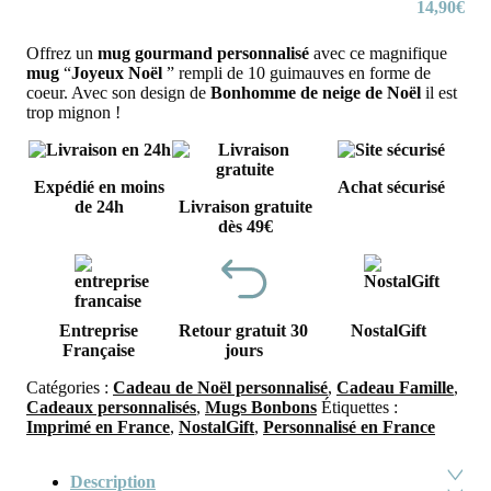
14,90
€
Offrez un
mug gourmand personnalisé
avec ce magnifique
mug
“
Joyeux Noël
” rempli de 10 guimauves en forme de
coeur. Avec son design de
Bonhomme de neige de Noël
il est
trop mignon !
Expédié en moins
Achat sécurisé
de 24h
Livraison gratuite
dès 49€
Entreprise
Retour gratuit 30
NostalGift
Française
jours
Catégories :
Cadeau de Noël personnalisé
,
Cadeau Famille
,
Cadeaux personnalisés
,
Mugs Bonbons
Étiquettes :
Imprimé en France
,
NostalGift
,
Personnalisé en France
Description