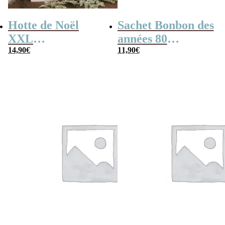
Hotte de Noël
Sachet Bonbon des
XXL
années 80
personnalisée –
14,90
€
personnalisé –
11,90
€
Lettre et prénom
Père Noël