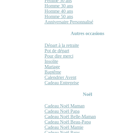
Femme 50 ans
Homme 30 ans
Homme 40 ans
Homme 50 ans
Anniversaire Personnalisé
Autres occasions
Départ à la retraite
Pot de départ
Pour dire merci
Insolite
Mariage
Baptême
Calendrier Avent
Cadeau Entreprise
Noël
Cadeau Noël Maman
Cadeau Noël Papa
Cadeau Noël Belle-Maman
Cadeau Noël Beau-Papa
Cadeau Noël Mamie
Cadeau Noël Papy