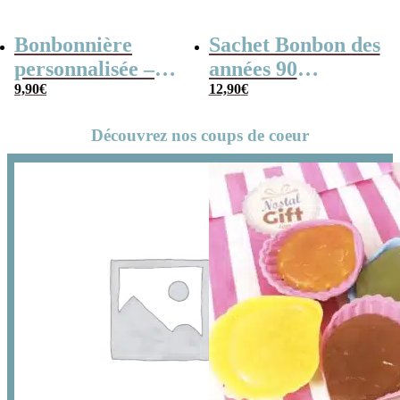
Bonbonnière
Sachet Bonbon des
personnalisée –
années 90
300g mix de
9,90
€
personnalisé –
12,90
€
bonbons anciens –
Père Noël
Découvrez nos coups de coeur
Noël Cerf