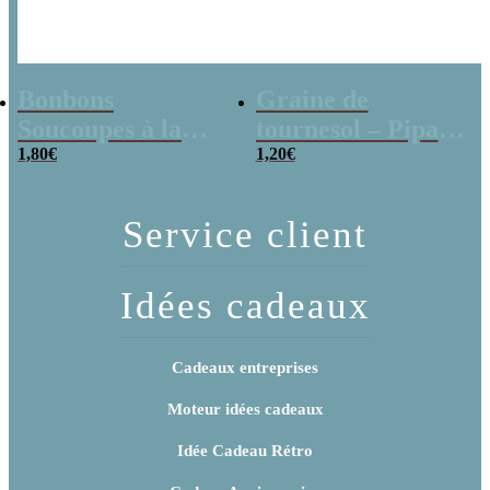
Bonbons
Graine de
Soucoupes à la
tournesol – Pipas
poudre (x20)
1,80
€
x 3
1,20
€
Service client
Idées cadeaux
Cadeaux entreprises
Moteur idées cadeaux
Idée Cadeau Rétro