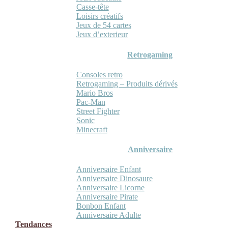
Casse-tête
Loisirs créatifs
Jeux de 54 cartes
Jeux d’exterieur
Retrogaming
Consoles retro
Retrogaming – Produits dérivés
Mario Bros
Pac-Man
Street Fighter
Sonic
Minecraft
Anniversaire
Anniversaire Enfant
Anniversaire Dinosaure
Anniversaire Licorne
Anniversaire Pirate
Bonbon Enfant
Anniversaire Adulte
Tendances