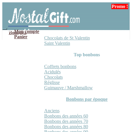
Aller
Aller
Promo !
à
au
la
contenu
navigation
Mon compte
Bonbons
Panier
Chocolats de St Valentin
Saint Valentin
Top bonbons
Coffrets bonbons
Acidulés
Chocolats
Réglisse
Guimauve / Marshmallow
Bonbons par époque
Anciens
Bonbons des années 60
Bonbons des années 70
Bonbons des années 80
Bonbons des années 90