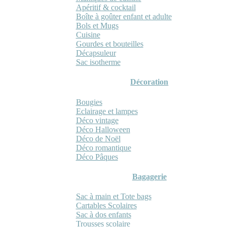
Apéritif & cocktail
Boîte à goûter enfant et adulte
Bols et Mugs
Cuisine
Gourdes et bouteilles
Décapsuleur
Sac isotherme
Décoration
Bougies
Eclairage et lampes
Déco vintage
Déco Halloween
Déco de Noël
Déco romantique
Déco Pâques
Bagagerie
Sac à main et Tote bags
Cartables Scolaires
Sac à dos enfants
Trousses scolaire