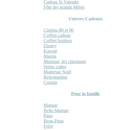
Cadeau St Valentin
Fête des grands Mères
Univers Cadeaux
Cinéma 80 et 90
Coffret cadeau
Coffret bonbon
Disney
Kawaii
Manga
Musique, les classiques
Series cultes
Maitresse Noël
Retrogaming
Coquin
Pour la famille
Maman
Belle-Maman
Papa
Beau-Papa
Frère