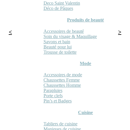
Deco Saint Valentin
Déco de Pâques
Produits de beauté
Accessoires de beauté
Soin du visage & Maquillage
Savons et bain
Beauté pour lui
Trousse de toilette
Mode
Accessoires de mode
Chaussettes Femme
Chaussettes Homme
Parapluies
Porte clefs
Pin’s et Badges
Cuisine
Tabliers de cuisine
Maniques de cuisine