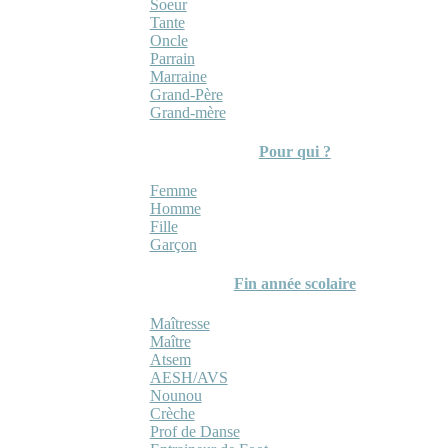
Soeur
Tante
Oncle
Parrain
Marraine
Grand-Père
Grand-mère
Pour qui ?
Femme
Homme
Fille
Garçon
Fin année scolaire
Maîtresse
Maître
Atsem
AESH/AVS
Nounou
Crèche
Prof de Danse