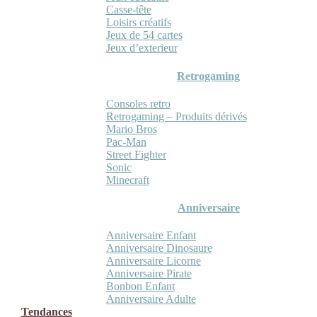
Casse-tête
Loisirs créatifs
Jeux de 54 cartes
Jeux d’exterieur
Retrogaming
Consoles retro
Retrogaming – Produits dérivés
Mario Bros
Pac-Man
Street Fighter
Sonic
Minecraft
Anniversaire
Anniversaire Enfant
Anniversaire Dinosaure
Anniversaire Licorne
Anniversaire Pirate
Bonbon Enfant
Anniversaire Adulte
Tendances