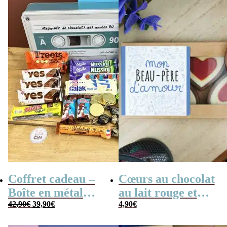
Coffret cadeau –
Cœurs au chocolat
Boîte en métal
au lait rouge et
Le
Le
cassette –
42,90
€
39,90
€
blanc x4 “Mon
4,90
€
prix
prix
initial
actuel
Chocolats des
beau-père
était :
est :
42,90€.
39,90€.