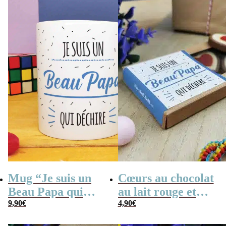
années 80 – grand
d’amour” –
coffret chocolat
Cadeau beau papa
original
Mug “Je suis un
Cœurs au chocolat
Beau Papa qui
au lait rouge et
déchire” de la
9,90
€
blanc x4 “Je suis
4,90
€
collection “Qui
un Beau Papa qui