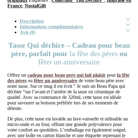
originaux
Étiquettes :
Collection "Qui Déchire"
,
Imprimé en
France
,
NostalGift
Description
Informations complémentaires
Avis (0)
Tasse Qui déchire – Cadeau pour beau
père, parfait pour
la fête des pères
ou
fêter un anniversaire
Offrez un
cadeau pour beau pere qui fait plaisir
pour
la fête
des pères
ou
fêter un anniversaire
de votre beau père avec
notre tasse. Sur ce mug il est écrit ” Je suis un Beau Papa qui
déchire “sur l’avant et l’arrière de la tasse en céramique de
qualité. Avec sa contenance de 320ml, cette tasse est idéale
pour savourer sa boisson préférée lors de ses moments de
détente.
De plus, cette tasse est lavable au lave-vaisselle et utilisable au
micro-onde et au four, offrant une grande polyvalence pour
votre confort au quotidien. L’emballage est également soigné,
avec une boîte en carton blanche et une étiquette reprenant le