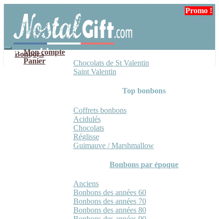
Aller
Aller
Promo !
Promo !
à
au
la
contenu
navigation
Mon compte
Bonbons
Panier
Chocolats de St Valentin
Saint Valentin
Top bonbons
Coffrets bonbons
Acidulés
Chocolats
Réglisse
Guimauve / Marshmallow
Bonbons par époque
Anciens
Bonbons des années 60
Bonbons des années 70
Bonbons des années 80
Bonbons des années 90