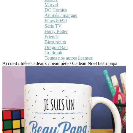
Marvel
DC Comics
Animés / mangas
Films 80/90
Serie TV
Harry Potter
Friends
Bisounours
Dragon Ball
Goldorak
Toutes nos autres licenses
Accueil
/
Idées cadeaux
/
beau père
/
Cadeau Noël beau-papa