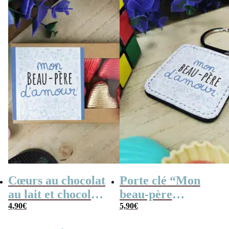
déchire – cadeau
déchire”- cadeau
beau père
beau père
Cœurs au chocolat
Porte clé “Mon
au lait et chocolat
beau-père
noir praliné x8
4,90
€
d’amour” de la
5,90
€
“Mon beau-père
collection