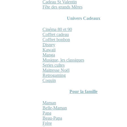
Cadeau St Valentin
Fête des grands Mères
Univers Cadeaux
Cinéma 80 et 90
Coffret cadeau
Coffret bonbon
Disney
Kawaii
Manga
Musique, les classiques
Series cultes
Maitresse Noël
Retrogaming
Coquin
Pour la famille
Maman
Belle-Maman
Papa
Beau-Papa
Frère