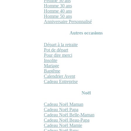
Femme 50 ans
Homme 30 ans
Homme 40 ans
Homme 50 ans
Anniversaire Personnalisé
Autres occasions
Départ à la retraite
Pot de départ
Pour dire merci
Insolite
Mariage
Baptême
Calendrier Avent
Cadeau Entreprise
Noël
Cadeau Noël Maman
Cadeau Noël Papa
Cadeau Noël Belle-Maman
Cadeau Noël Beau-Papa
Cadeau Noël Mamie
Cadeau Noël Papy