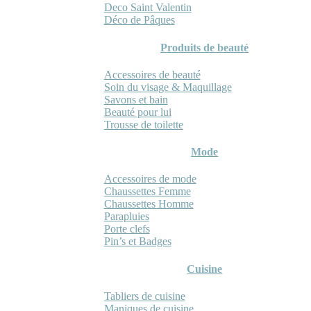
Deco Saint Valentin
Déco de Pâques
Produits de beauté
Accessoires de beauté
Soin du visage & Maquillage
Savons et bain
Beauté pour lui
Trousse de toilette
Mode
Accessoires de mode
Chaussettes Femme
Chaussettes Homme
Parapluies
Porte clefs
Pin’s et Badges
Cuisine
Tabliers de cuisine
Maniques de cuisine