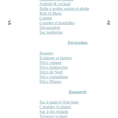
Apéritif & cocktail
Boîte à goûter enfant et adulte
Bols et Mugs
Cuisine
Gourdes et bouteilles
Décapsuleur
Sac isotherme
Décoration
Bougies
Eclairage et lampes
Déco vintage
Déco Halloween
Déco de Noël
Déco romantique
Déco Pâques
Bagagerie
Sac à main et Tote bags
Cartables Scolaires
Sac à dos enfants
Trousses scolaire