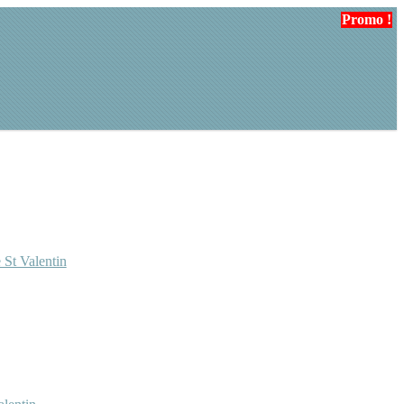
Promo !
Promo !
Promo !
 St Valentin