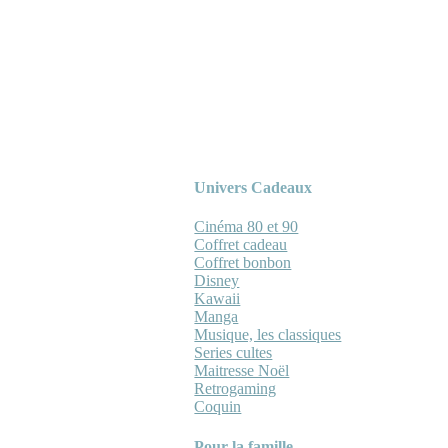
Univers Cadeaux
Cinéma 80 et 90
Coffret cadeau
Coffret bonbon
Disney
Kawaii
Manga
Musique, les classiques
Series cultes
Maitresse Noël
Retrogaming
Coquin
Pour la famille