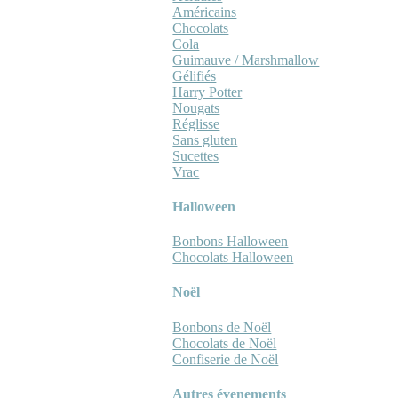
Américains
Chocolats
Cola
Guimauve / Marshmallow
Gélifiés
Harry Potter
Nougats
Réglisse
Sans gluten
Sucettes
Vrac
Halloween
Bonbons Halloween
Chocolats Halloween
Noël
Bonbons de Noël
Chocolats de Noël
Confiserie de Noël
Autres évenements