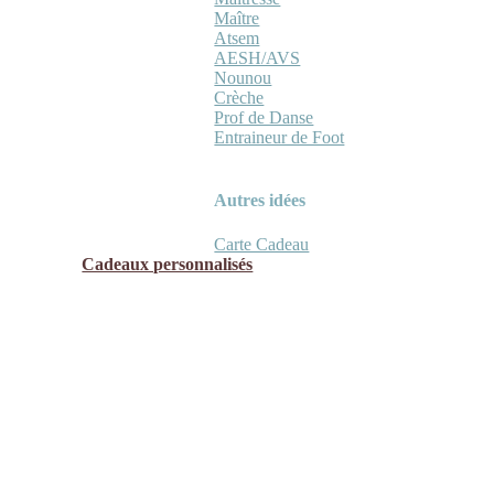
Maître
Atsem
AESH/AVS
Nounou
Crèche
Prof de Danse
Entraineur de Foot
Autres idées
Carte Cadeau
Cadeaux personnalisés