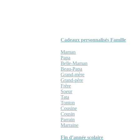
Cadeaux personnalisés Famille
Maman
Papa
Belle-Maman
Beau-Papa
Grand-mère
Grand-père
Frère
Soeur
Tata
Tonton
Cousine
Cousin
Parrain
Marraine
Fin d’année scolaire