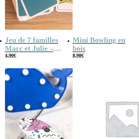
Jeu de 7 familles
Mini Bowling en
Marc et Julie –
bois
Les meilleures
4,90
€
8,90
€
aventures