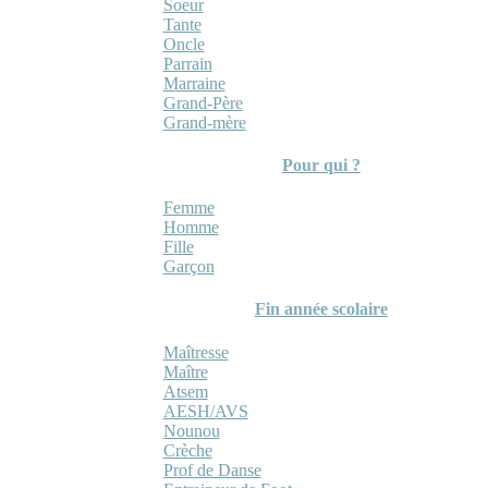
Soeur
Tante
Oncle
Parrain
Marraine
Grand-Père
Grand-mère
Pour qui ?
Femme
Homme
Fille
Garçon
Fin année scolaire
Maîtresse
Maître
Atsem
AESH/AVS
Nounou
Crèche
Prof de Danse