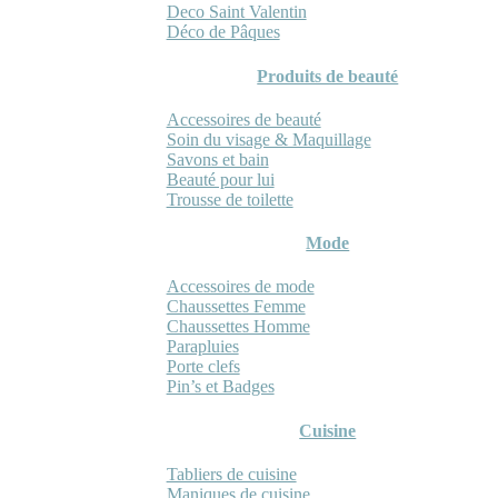
Deco Saint Valentin
Déco de Pâques
Produits de beauté
Accessoires de beauté
Soin du visage & Maquillage
Savons et bain
Beauté pour lui
Trousse de toilette
Mode
Accessoires de mode
Chaussettes Femme
Chaussettes Homme
Parapluies
Porte clefs
Pin’s et Badges
Cuisine
Tabliers de cuisine
Maniques de cuisine