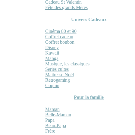
Cadeau St Valentin
Fête des grands Mères
Univers Cadeaux
Cinéma 80 et 90
Coffret cadeau
Coffret bonbon
Disney
Kawaii
Manga
Musique, les classiques
Series cultes
Maitresse Noël
Retrogaming
Coquin
Pour la famille
Maman
Belle-Maman
Papa
Beau-Papa
Frère