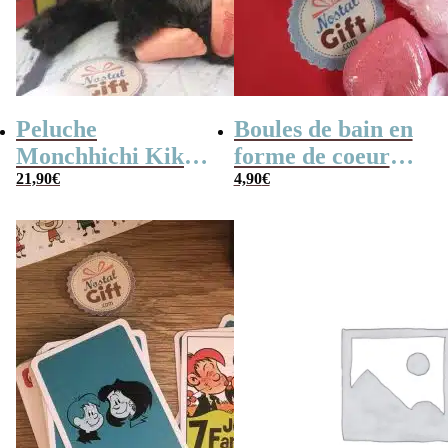
Peluche
Boules de bain en
Monchhichi Kiki
forme de coeur
l’original (20 cm)
21,90
€
x10
4,90
€