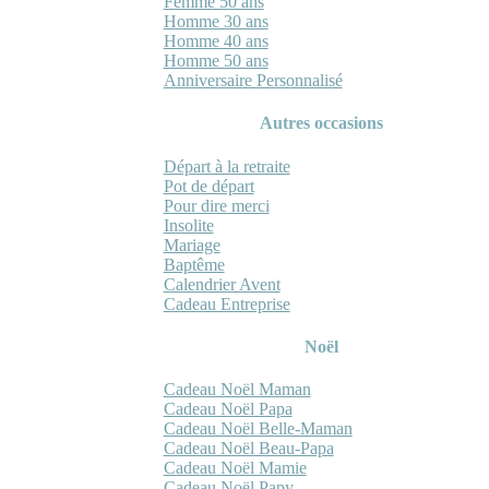
Femme 50 ans
Homme 30 ans
Homme 40 ans
Homme 50 ans
Anniversaire Personnalisé
Autres occasions
Départ à la retraite
Pot de départ
Pour dire merci
Insolite
Mariage
Baptême
Calendrier Avent
Cadeau Entreprise
Noël
Cadeau Noël Maman
Cadeau Noël Papa
Cadeau Noël Belle-Maman
Cadeau Noël Beau-Papa
Cadeau Noël Mamie
Cadeau Noël Papy