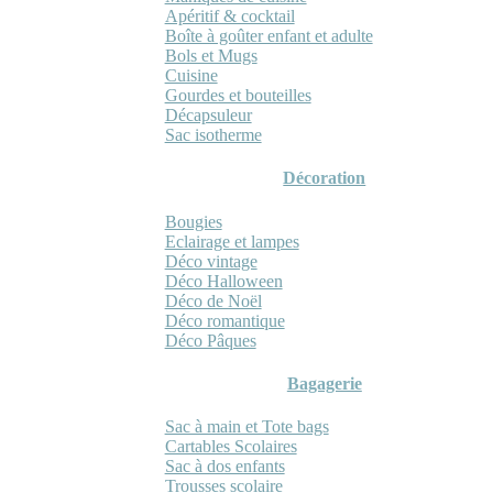
Apéritif & cocktail
Boîte à goûter enfant et adulte
Bols et Mugs
Cuisine
Gourdes et bouteilles
Décapsuleur
Sac isotherme
Décoration
Bougies
Eclairage et lampes
Déco vintage
Déco Halloween
Déco de Noël
Déco romantique
Déco Pâques
Bagagerie
Sac à main et Tote bags
Cartables Scolaires
Sac à dos enfants
Trousses scolaire