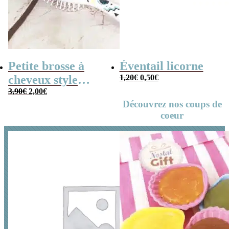
Petite brosse à
Éventail licorne
Le
Le
cheveux style
1,20
€
0,50
€
prix
prix
Le
Le
années 80
3,90
€
2,00
€
initial
actuel
prix
prix
Découvrez nos coups de
était :
est :
initial
actuel
1,20€.
0,50€.
coeur
était :
est :
3,90€.
2,00€.