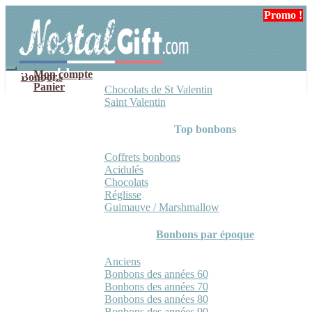
Aller
Aller
Promo !
Promo !
Promo !
à
au
la
contenu
navigation
Mon compte
Bonbons
Panier
Chocolats de St Valentin
Saint Valentin
Top bonbons
Coffrets bonbons
Acidulés
Chocolats
Réglisse
Guimauve / Marshmallow
Bonbons par époque
Anciens
Bonbons des années 60
Bonbons des années 70
Bonbons des années 80
Bonbons des années 90