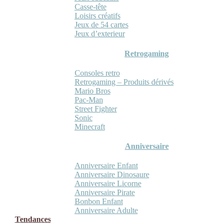
Casse-tête
Loisirs créatifs
Jeux de 54 cartes
Jeux d’exterieur
Retrogaming
Consoles retro
Retrogaming – Produits dérivés
Mario Bros
Pac-Man
Street Fighter
Sonic
Minecraft
Anniversaire
Anniversaire Enfant
Anniversaire Dinosaure
Anniversaire Licorne
Anniversaire Pirate
Bonbon Enfant
Anniversaire Adulte
Tendances