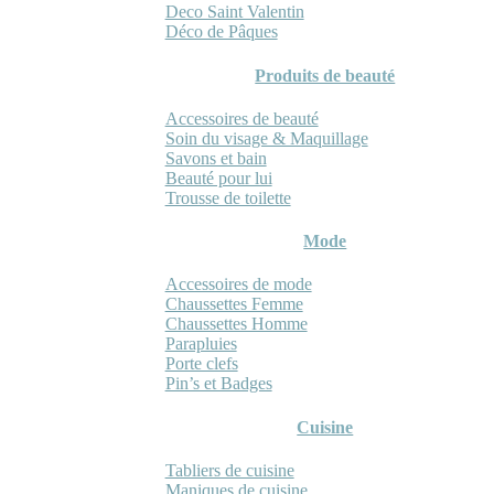
Deco Saint Valentin
Déco de Pâques
Produits de beauté
Accessoires de beauté
Soin du visage & Maquillage
Savons et bain
Beauté pour lui
Trousse de toilette
Mode
Accessoires de mode
Chaussettes Femme
Chaussettes Homme
Parapluies
Porte clefs
Pin’s et Badges
Cuisine
Tabliers de cuisine
Maniques de cuisine