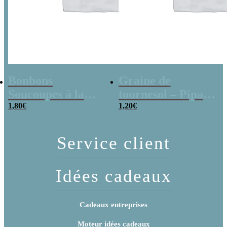
Bonbons
Graine de
Soucoupes à la
tournesol – Pipas
poudre (x20)
1,80
€
x 3
1,20
€
Service client
Idées cadeaux
Cadeaux entreprises
Moteur idées cadeaux