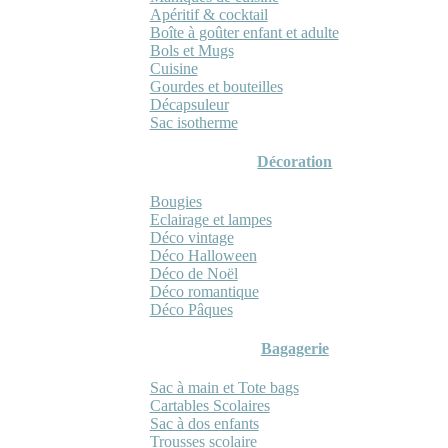
Apéritif & cocktail
Boîte à goûter enfant et adulte
Bols et Mugs
Cuisine
Gourdes et bouteilles
Décapsuleur
Sac isotherme
Décoration
Bougies
Eclairage et lampes
Déco vintage
Déco Halloween
Déco de Noël
Déco romantique
Déco Pâques
Bagagerie
Sac à main et Tote bags
Cartables Scolaires
Sac à dos enfants
Trousses scolaire