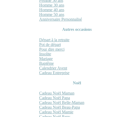
Femme 50 ans
Homme 30 ans
Homme 40 ans
Homme 50 ans
Anniversaire Personnalisé
Autres occasions
Départ à la retraite
Pot de départ
Pour dire merci
Insolite
Mariage
Baptême
Calendrier Avent
Cadeau Entreprise
Noël
Cadeau Noël Maman
Cadeau Noël Papa
Cadeau Noël Belle-Maman
Cadeau Noël Beau-Papa
Cadeau Noël Mamie
Cadeau Noël Papy