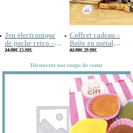
Jeu électronique
Coffret cadeau –
de poche retro –
Boîte en métal
Le
Le
Le
Le
Console vintage
24,90
€
15,90
€
cassette –
42,90
€
39,90
€
prix
prix
prix
prix
Chocolats des
initial
actuel
initial
actuel
Découvrez nos coups de coeur
était :
est :
était :
est :
années 80 – grand
24,90€.
15,90€.
42,90€.
39,90€.
coffret chocolat
original