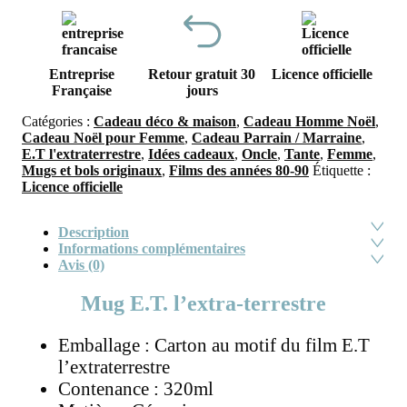
Entreprise
Retour gratuit 30
Licence officielle
Française
jours
Catégories :
Cadeau déco & maison
,
Cadeau Homme Noël
,
Cadeau Noël pour Femme
,
Cadeau Parrain / Marraine
,
E.T l'extraterrestre
,
Idées cadeaux
,
Oncle
,
Tante
,
Femme
,
Mugs et bols originaux
,
Films des années 80-90
Étiquette :
Licence officielle
Description
Informations complémentaires
Avis (0)
Mug E.T. l’extra-terrestre
Emballage : Carton au motif du film E.T
l’extraterrestre
Contenance : 320ml