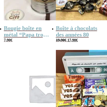
Bougie boîte en
Boîte à chocolats
métal “Papa trop
des années 80
Le
Le
cool” (gris)
7,90
€
19,90
€
17,90
€
prix
prix
initial
actuel
était :
est :
19,90€.
17,90€.