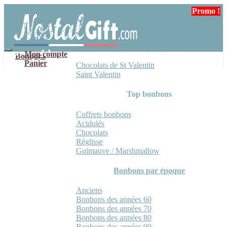
Aller
Aller
Promo !
Promo !
Promo !
Promo !
à
au
la
contenu
navigation
Mon compte
Bonbons
Panier
Chocolats de St Valentin
Saint Valentin
Top bonbons
Coffrets bonbons
Acidulés
Chocolats
Réglisse
Guimauve / Marshmallow
Bonbons par époque
Anciens
Bonbons des années 60
Bonbons des années 70
Bonbons des années 80
Bonbons des années 90