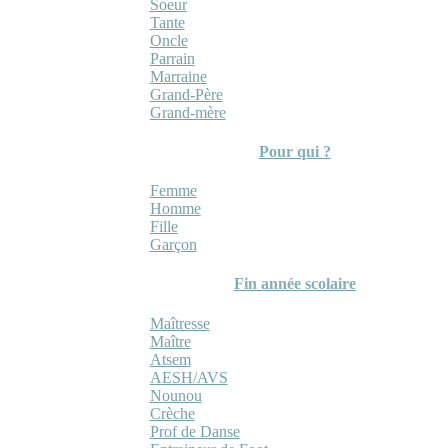
Soeur
Tante
Oncle
Parrain
Marraine
Grand-Père
Grand-mère
Pour qui ?
Femme
Homme
Fille
Garçon
Fin année scolaire
Maîtresse
Maître
Atsem
AESH/AVS
Nounou
Crèche
Prof de Danse