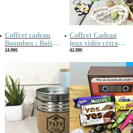
Coffret cadeau
Coffret Cadeau
Boombox : Boîte
jeux vidéo rétro
bonbons des
24,90
€
(avec sa console de
42,90
€
années 80 –
poche retro)
Coffret bonbon