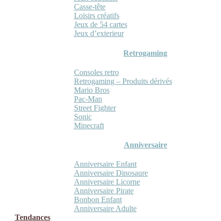
Casse-tête
Loisirs créatifs
Jeux de 54 cartes
Jeux d’exterieur
Retrogaming
Consoles retro
Retrogaming – Produits dérivés
Mario Bros
Pac-Man
Street Fighter
Sonic
Minecraft
Anniversaire
Anniversaire Enfant
Anniversaire Dinosaure
Anniversaire Licorne
Anniversaire Pirate
Bonbon Enfant
Anniversaire Adulte
Tendances