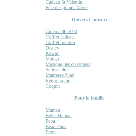
Cadeau St Valentin
Fête des grands Mères
Univers Cadeaux
Cinéma 80 et 90
Coffret cadeau
Coffret bonbon
Disney
Kawaii
Manga
Musique, les classiques
Series cultes
Maitresse Noël
Retrogaming
Coquin
Pour la famille
Maman
Belle-Maman
Papa
Beau-Papa
Frère