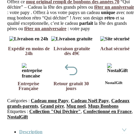
Offrez ce
mug original rempli de bonbons des années 70
“Qui
déchire” – Cadeau la fête des grands pères ou
fêter un anniversai
: votre papy . Offrez à vos votre papys un cadeau
unique
avec notr
mug bonbon rétro “Qui déchire” ! Avec son design
rétro
et sa
qualité exceptionnelle, c’est le cadeau
parfait
la fête des grands
pères ou
fêter un anniversaire
: votre papy
Expédié en moins de
Livraison gratuite
Achat sécurisé
24h
dès 49€
NostalGift
Entreprise
Retour gratuit 30
Française
jours
Catégories :
Cadeau mug Papy
,
Cadeau Noël Papy
,
Cadeaux
grands-parents
,
Grand père
,
Mug noel
,
Mugs Bonbons
Étiquettes :
Collection "Qui Déchire"
,
Confectionné en France
,
NostalGift
Description