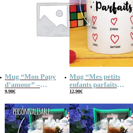
Mug “Mon Papy
Mug “Mes petits
d’amour” –
enfants parfaits” –
Cadeau Papy
9,90
€
Cadeau mamie,
12,90
€
papy personnalisé