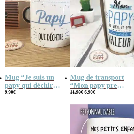
Mug “Je suis un
Mug de transport
papy qui déchire”
“Mon papy prend
Le
Le
– Cadeau grand-
9,90
€
de la valeur” –
11,90
€
6,90
€
prix
prix
initial
actuel
père
Cadeau Grand-
était :
est :
11,90€.
6,90€.
père