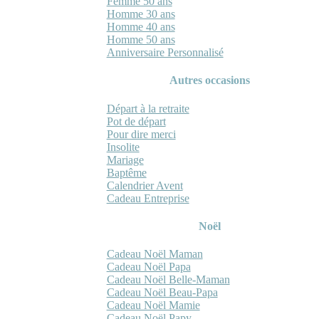
Femme 50 ans
Homme 30 ans
Homme 40 ans
Homme 50 ans
Anniversaire Personnalisé
Autres occasions
Départ à la retraite
Pot de départ
Pour dire merci
Insolite
Mariage
Baptême
Calendrier Avent
Cadeau Entreprise
Noël
Cadeau Noël Maman
Cadeau Noël Papa
Cadeau Noël Belle-Maman
Cadeau Noël Beau-Papa
Cadeau Noël Mamie
Cadeau Noël Papy