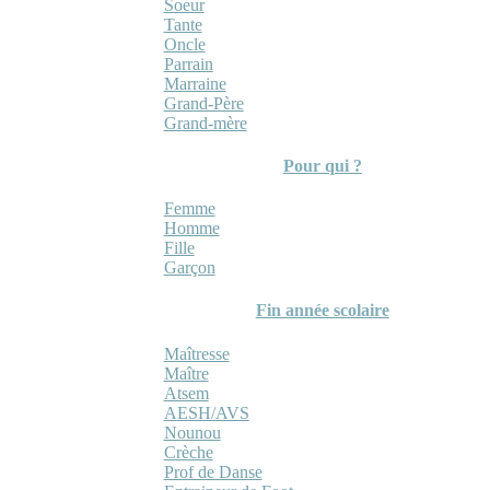
Soeur
Tante
Oncle
Parrain
Marraine
Grand-Père
Grand-mère
Pour qui ?
Femme
Homme
Fille
Garçon
Fin année scolaire
Maîtresse
Maître
Atsem
AESH/AVS
Nounou
Crèche
Prof de Danse