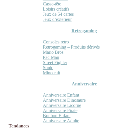
Casse-tête
Loisirs créatifs
Jeux de 54 cartes
Jeux d’exterieur
Retrogaming
Consoles retro
Retrogaming – Produits dérivés
Mario Bros
Pac-Man
Street Fighter
Sonic
Minecraft
Anniversaire
Anniversaire Enfant
Anniversaire Dinosaure
Anniversaire Licorne
Anniversaire Pirate
Bonbon Enfant
Anniversaire Adulte
Tendances