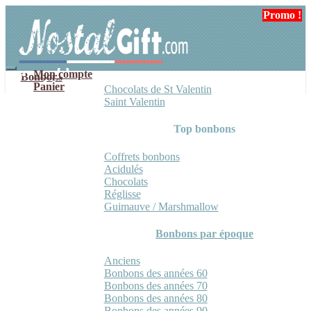
Aller
Aller
Promo !
Promo !
à
au
la
contenu
navigation
Mon compte
Bonbons
Panier
Chocolats de St Valentin
Saint Valentin
Top bonbons
Coffrets bonbons
Acidulés
Chocolats
Réglisse
Guimauve / Marshmallow
Bonbons par époque
Anciens
Bonbons des années 60
Bonbons des années 70
Bonbons des années 80
Bonbons des années 90