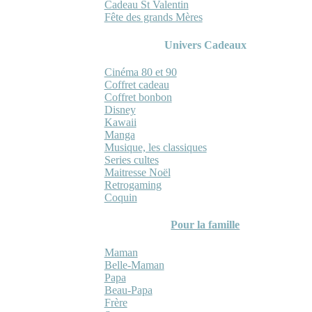
Cadeau St Valentin
Fête des grands Mères
Univers Cadeaux
Cinéma 80 et 90
Coffret cadeau
Coffret bonbon
Disney
Kawaii
Manga
Musique, les classiques
Series cultes
Maitresse Noël
Retrogaming
Coquin
Pour la famille
Maman
Belle-Maman
Papa
Beau-Papa
Frère