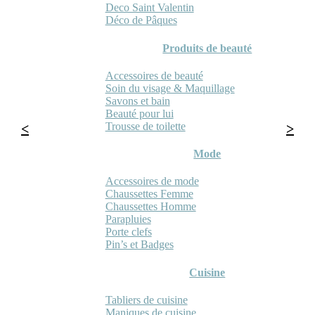
Deco Saint Valentin
Déco de Pâques
Produits de beauté
Accessoires de beauté
Soin du visage & Maquillage
Savons et bain
Beauté pour lui
Trousse de toilette
Mode
Accessoires de mode
Chaussettes Femme
Chaussettes Homme
Parapluies
Porte clefs
Pin’s et Badges
Cuisine
Tabliers de cuisine
Maniques de cuisine