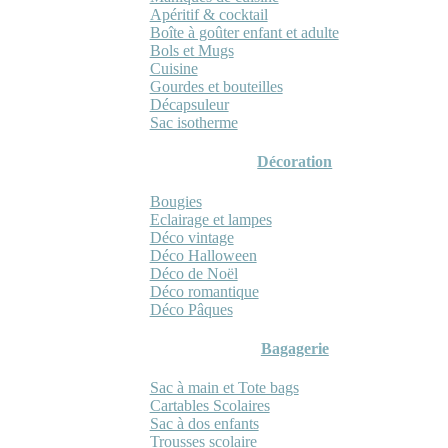
Apéritif & cocktail
Boîte à goûter enfant et adulte
Bols et Mugs
Cuisine
Gourdes et bouteilles
Décapsuleur
Sac isotherme
Décoration
Bougies
Eclairage et lampes
Déco vintage
Déco Halloween
Déco de Noël
Déco romantique
Déco Pâques
Bagagerie
Sac à main et Tote bags
Cartables Scolaires
Sac à dos enfants
Trousses scolaire