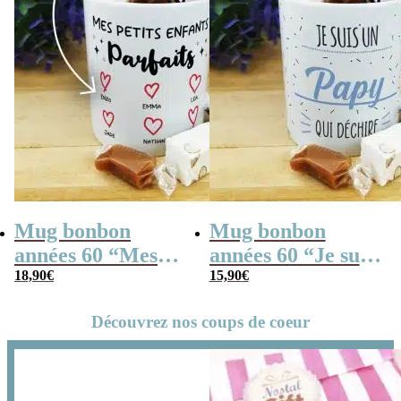
Mug bonbon
Mug bonbon
années 60 “Mes
années 60 “Je suis
petits enfants
18,90
€
un papy qui
15,90
€
parfaits” cadeau
déchire”
Découvrez nos coups de coeur
pour mamie et
papy personnalisé