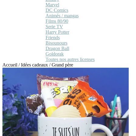
Marvel
DC Comics
Animés / mangas
Films 80/90
Serie TV
Harry Potter
Friends
Bisounours
Dragon Ball
Goldorak
Toutes nos autres licenses
Accueil
/
Idées cadeaux
/
Grand père