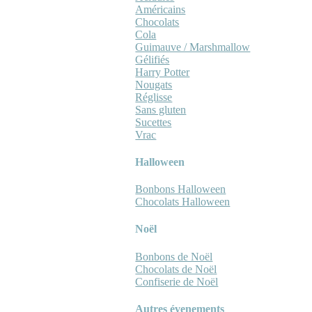
Américains
Chocolats
Cola
Guimauve / Marshmallow
Gélifiés
Harry Potter
Nougats
Réglisse
Sans gluten
Sucettes
Vrac
Halloween
Bonbons Halloween
Chocolats Halloween
Noël
Bonbons de Noël
Chocolats de Noël
Confiserie de Noël
Autres évenements