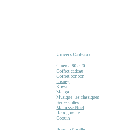
Univers Cadeaux
Cinéma 80 et 90
Coffret cadeau
Coffret bonbon
Disney
Kawaii
Manga
Musique, les classiques
Series cultes
Maitresse Noël
Retrogaming
Coquin
Pour la famille