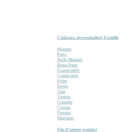
Cadeaux personnalisés Famille
Maman
Papa
Belle-Maman
Beau-Papa
Grand-mère
Grand-père
Frère
Soeur
Tata
Tonton
Cousine
Cousin
Parrain
Marraine
Fin d’année scolaire