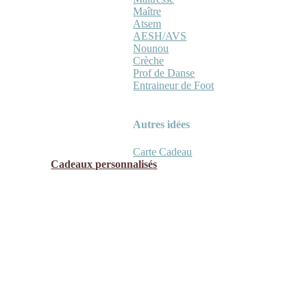
Maître
Atsem
AESH/AVS
Nounou
Crèche
Prof de Danse
Entraineur de Foot
Autres idées
Carte Cadeau
Cadeaux personnalisés