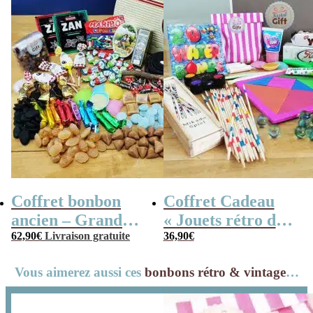
Coffret bonbon
Coffret Cadeau
ancien – Grande
« Jouets rétro de
mallette en métal
62,90
€
Livraison gratuite
notre enfance »
36,90
€
Radio Vintage –
Vous aimerez aussi ces
bonbons rétro & vintage
…
coffret cadeau
grand-père