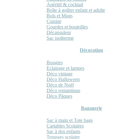
Apéritif & cocktail
Boîte à goûter enfant et adulte
Bols et Mugs
Cuisine
Gourdes et bouteilles
Décapsuleur
Sac isotherme
Décoration
Bougies
Eclairage et lampes
Déco vintage
Déco Halloween
Déco de Noël
Déco romantique
Déco Pâques
Bagagerie
Sac à main et Tote bags
Cartables Scolaires
Sac à dos enfants
Trousses scolaire