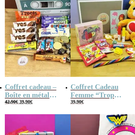
Coffret cadeau –
Coffret Cadeau
Boîte en métal
Femme “Trop
Le
Le
cassette –
42,90
€
39,90
€
Mignon”
39,90
€
prix
prix
initial
actuel
Chocolats des
était :
est :
42,90€.
39,90€.
années 80 – grand
coffret chocolat