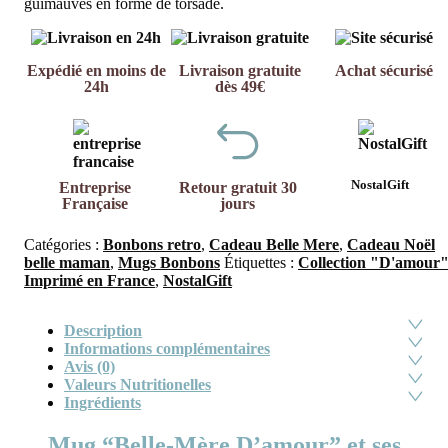
guimauves en forme de torsade.
Expédié en moins de
Livraison gratuite
Achat sécurisé
24h
dès 49€
NostalGift
Entreprise
Retour gratuit 30
Française
jours
Catégories :
Bonbons retro
,
Cadeau Belle Mere
,
Cadeau Noël
belle maman
,
Mugs Bonbons
Étiquettes :
Collection "D'amour
Imprimé en France
,
NostalGift
Description
Informations complémentaires
Avis (0)
Valeurs Nutritionelles
Ingrédients
Mug “Belle-Mère D’amour” et ses