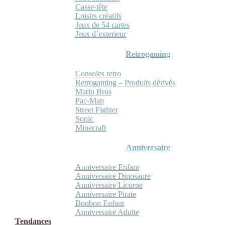
Casse-tête
Loisirs créatifs
Jeux de 54 cartes
Jeux d’exterieur
Retrogaming
Consoles retro
Retrogaming – Produits dérivés
Mario Bros
Pac-Man
Street Fighter
Sonic
Minecraft
Anniversaire
Anniversaire Enfant
Anniversaire Dinosaure
Anniversaire Licorne
Anniversaire Pirate
Bonbon Enfant
Anniversaire Adulte
Tendances