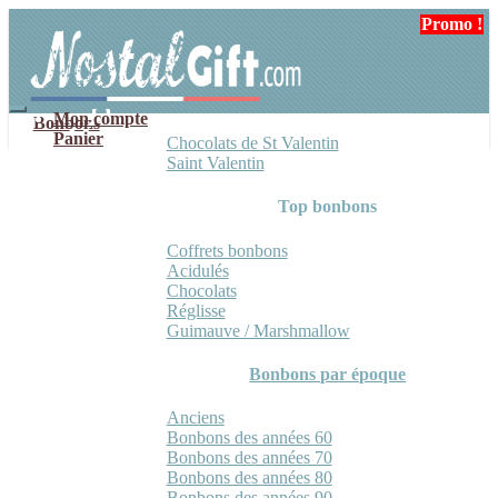
Aller
Aller
Promo !
Promo !
à
au
la
contenu
navigation
Mon compte
Bonbons
Panier
Chocolats de St Valentin
Saint Valentin
Top bonbons
Coffrets bonbons
Acidulés
Chocolats
Réglisse
Guimauve / Marshmallow
Bonbons par époque
Anciens
Bonbons des années 60
Bonbons des années 70
Bonbons des années 80
Bonbons des années 90