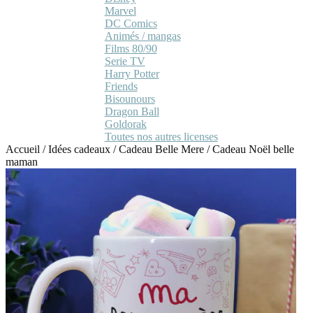
Marvel
DC Comics
Animés / mangas
Films 80/90
Serie TV
Harry Potter
Friends
Bisounours
Dragon Ball
Goldorak
Toutes nos autres licenses
Accueil
/
Idées cadeaux
/
Cadeau Belle Mere
/
Cadeau Noël belle
maman