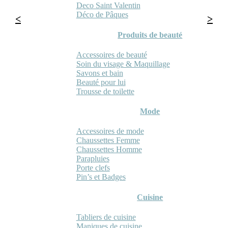
Deco Saint Valentin
Déco de Pâques
Produits de beauté
Accessoires de beauté
Soin du visage & Maquillage
Savons et bain
Beauté pour lui
Trousse de toilette
Mode
Accessoires de mode
Chaussettes Femme
Chaussettes Homme
Parapluies
Porte clefs
Pin’s et Badges
Cuisine
Tabliers de cuisine
Maniques de cuisine