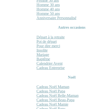
Femme 50 ans
Homme 30 ans
Homme 40 ans
Homme 50 ans
Anniversaire Personnalisé
Autres occasions
Départ à la retraite
Pot de départ
Pour dire merci
Insolite
Mariage
Baptême
Calendrier Avent
Cadeau Entreprise
Noël
Cadeau Noël Maman
Cadeau Noël Papa
Cadeau Noël Belle-Maman
Cadeau Noël Beau-Papa
Cadeau Noël Mamie
Cadeau Noël Papy