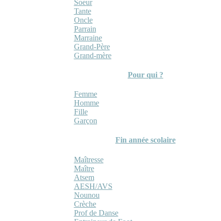
Soeur
Tante
Oncle
Parrain
Marraine
Grand-Père
Grand-mère
Pour qui ?
Femme
Homme
Fille
Garçon
Fin année scolaire
Maîtresse
Maître
Atsem
AESH/AVS
Nounou
Crèche
Prof de Danse