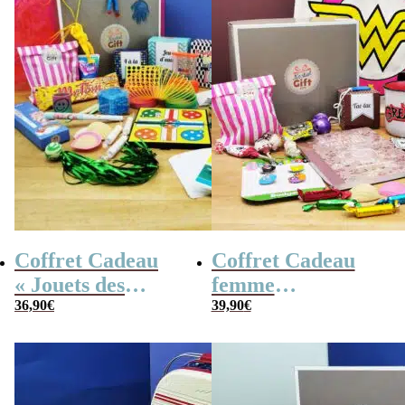
original
Coffret Cadeau
Coffret Cadeau
« Jouets des
femme
années 80 » –
36,90
€
« Génération 70 »
39,90
€
Cadeau Femme