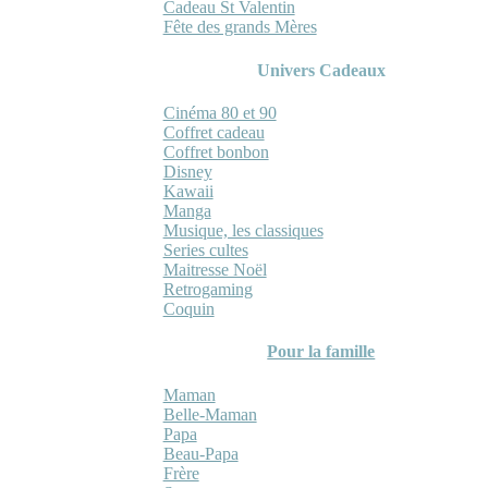
Cadeau St Valentin
Fête des grands Mères
Univers Cadeaux
Cinéma 80 et 90
Coffret cadeau
Coffret bonbon
Disney
Kawaii
Manga
Musique, les classiques
Series cultes
Maitresse Noël
Retrogaming
Coquin
Pour la famille
Maman
Belle-Maman
Papa
Beau-Papa
Frère