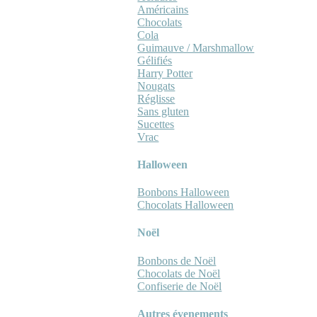
Américains
Chocolats
Cola
Guimauve / Marshmallow
Gélifiés
Harry Potter
Nougats
Réglisse
Sans gluten
Sucettes
Vrac
Halloween
Bonbons Halloween
Chocolats Halloween
Noël
Bonbons de Noël
Chocolats de Noël
Confiserie de Noël
Autres évenements