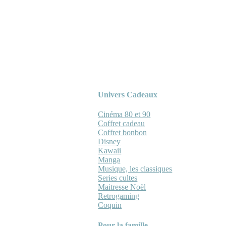
Univers Cadeaux
Cinéma 80 et 90
Coffret cadeau
Coffret bonbon
Disney
Kawaii
Manga
Musique, les classiques
Series cultes
Maitresse Noël
Retrogaming
Coquin
Pour la famille