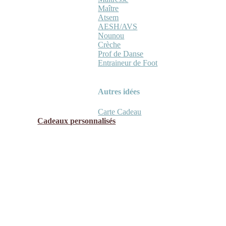
Maître
Atsem
AESH/AVS
Nounou
Crèche
Prof de Danse
Entraineur de Foot
Autres idées
Carte Cadeau
Cadeaux personnalisés