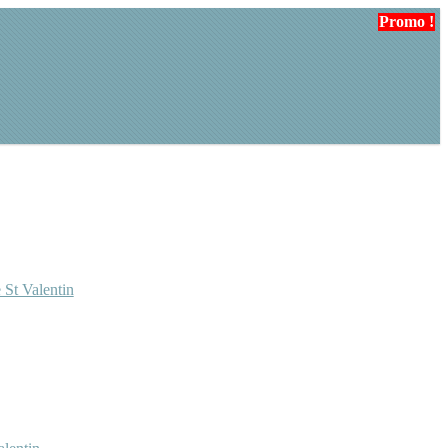
Promo !
Promo !
Promo !
Promo !
 St Valentin