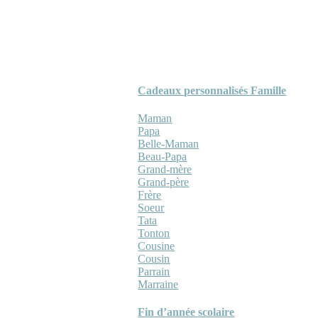
Cadeaux personnalisés Famille
Maman
Papa
Belle-Maman
Beau-Papa
Grand-mère
Grand-père
Frère
Soeur
Tata
Tonton
Cousine
Cousin
Parrain
Marraine
Fin d’année scolaire