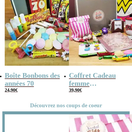
Boîte Bonbons des
Coffret Cadeau
années 70
femme
24,90
€
« Génération 70 »
39,90
€
Découvrez nos coups de coeur