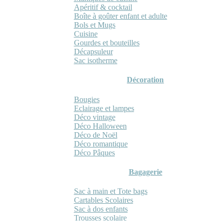
Apéritif & cocktail
Boîte à goûter enfant et adulte
Bols et Mugs
Cuisine
Gourdes et bouteilles
Décapsuleur
Sac isotherme
Décoration
Bougies
Eclairage et lampes
Déco vintage
Déco Halloween
Déco de Noël
Déco romantique
Déco Pâques
Bagagerie
Sac à main et Tote bags
Cartables Scolaires
Sac à dos enfants
Trousses scolaire