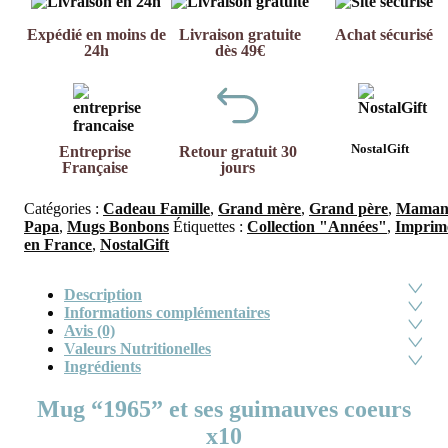
Expédié en moins de
Livraison gratuite
Achat sécurisé
24h
dès 49€
NostalGift
Entreprise
Retour gratuit 30
Française
jours
Catégories :
Cadeau Famille
,
Grand mère
,
Grand père
,
Mama
Papa
,
Mugs Bonbons
Étiquettes :
Collection "Années"
,
Imprim
en France
,
NostalGift
Description
Informations complémentaires
Avis (0)
Valeurs Nutritionelles
Ingrédients
Mug “1965” et ses guimauves coeurs
x10