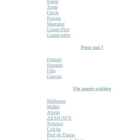
Soeur
Tante
Oncle
Parrain
Marraine
Grand-Père
Grand-mère
Pour qui ?
Femme
Homme
Fille
Garçon
Fin année scolaire
Maîtresse
Maître
Atsem
AESH/AVS
Nounou
Crèche
Prof de Danse