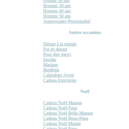
Femme 50 ans
Homme 30 ans
Homme 40 ans
Homme 50 ans
Anniversaire Personnalisé
Autres occasions
Départ à la retraite
Pot de départ
Pour dire merci
Insolite
Mariage
Baptême
Calendrier Avent
Cadeau Entreprise
Noël
Cadeau Noël Maman
Cadeau Noël Papa
Cadeau Noël Belle-Maman
Cadeau Noël Beau-Papa
Cadeau Noël Mamie
Cadeau Noël Papy