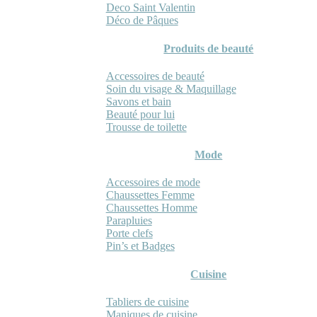
Deco Saint Valentin
Déco de Pâques
Produits de beauté
Accessoires de beauté
Soin du visage & Maquillage
Savons et bain
Beauté pour lui
Trousse de toilette
Mode
Accessoires de mode
Chaussettes Femme
Chaussettes Homme
Parapluies
Porte clefs
Pin’s et Badges
Cuisine
Tabliers de cuisine
Maniques de cuisine