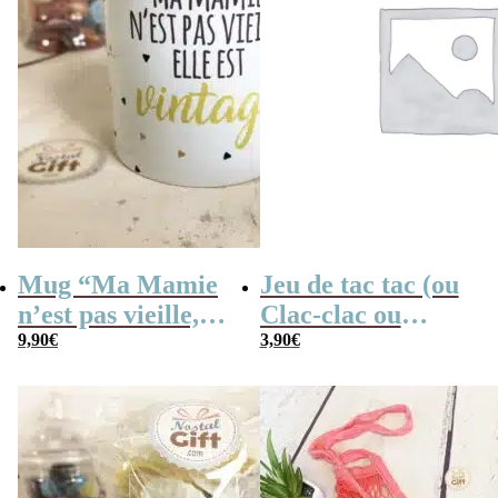
Mug “Ma Mamie
Jeu de tac tac (ou
n’est pas vieille,
Clac-clac ou
elle est Vintage” –
9,90
€
tacatac)
3,90
€
Idée cadeau
Mamie