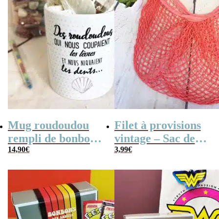
Mug roudoudou
Filet à provisions
rempli de bonbons
vintage – Sac de
rétro
14,90
€
course
3,99
€