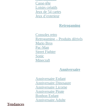
Casse-tête
Loisirs créatifs
Jeux de 54 cartes
Jeux d’exterieur
Retrogaming
Consoles retro
Retrogaming – Produits dérivés
Mario Bros
Pac-Man
Street Fighter
Sonic
Minecraft
Anniversaire
Anniversaire Enfant
Anniversaire Dinosaure
Anniversaire Licorne
Anniversaire Pirate
Bonbon Enfant
Anniversaire Adulte
Tendances