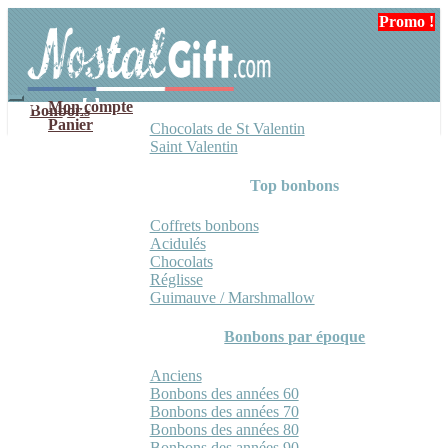
Aller
Aller
Promo !
à
au
la
contenu
navigation
Mon compte
Bonbons
Panier
Chocolats de St Valentin
Saint Valentin
Top bonbons
Coffrets bonbons
Acidulés
Chocolats
Réglisse
Guimauve / Marshmallow
Bonbons par époque
Anciens
Bonbons des années 60
Bonbons des années 70
Bonbons des années 80
Bonbons des années 90