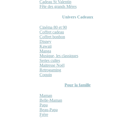
Cadeau St Valentin
Fête des grands Mères
Univers Cadeaux
Cinéma 80 et 90
Coffret cadeau
Coffret bonbon
Disney
Kawaii
Manga
Musique, les classiques
Series cultes
Maitresse Noël
Retrogaming
Coquin
Pour la famille
Maman
Belle-Maman
Papa
Beau-Papa
Frère