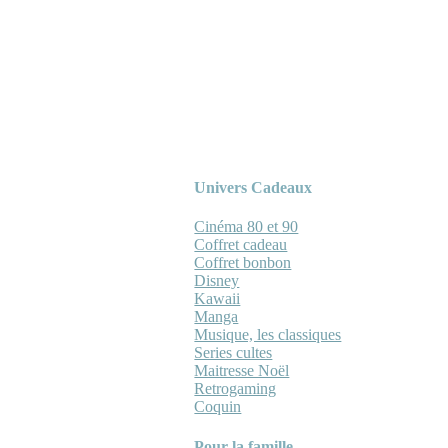
Univers Cadeaux
Cinéma 80 et 90
Coffret cadeau
Coffret bonbon
Disney
Kawaii
Manga
Musique, les classiques
Series cultes
Maitresse Noël
Retrogaming
Coquin
Pour la famille