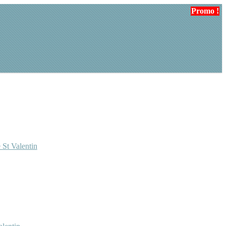
Promo !
Promo !
 St Valentin