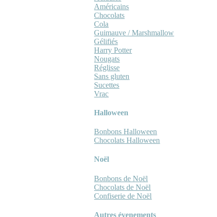
Américains
Chocolats
Cola
Guimauve / Marshmallow
Gélifiés
Harry Potter
Nougats
Réglisse
Sans gluten
Sucettes
Vrac
Halloween
Bonbons Halloween
Chocolats Halloween
Noël
Bonbons de Noël
Chocolats de Noël
Confiserie de Noël
Autres évenements