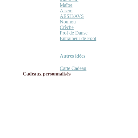
Maître
Atsem
AESH/AVS
Nounou
Crèche
Prof de Danse
Entraineur de Foot
Autres idées
Carte Cadeau
Cadeaux personnalisés