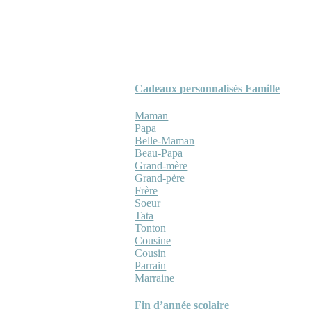
Cadeaux personnalisés Famille
Maman
Papa
Belle-Maman
Beau-Papa
Grand-mère
Grand-père
Frère
Soeur
Tata
Tonton
Cousine
Cousin
Parrain
Marraine
Fin d’année scolaire