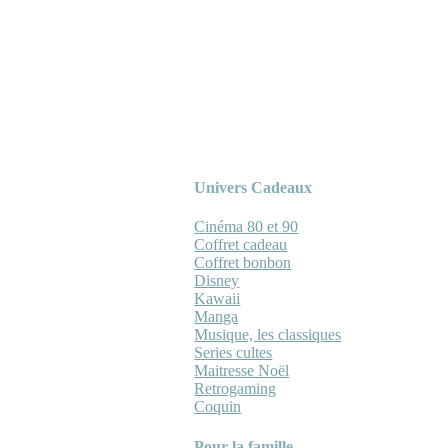
Univers Cadeaux
Cinéma 80 et 90
Coffret cadeau
Coffret bonbon
Disney
Kawaii
Manga
Musique, les classiques
Series cultes
Maitresse Noël
Retrogaming
Coquin
Pour la famille