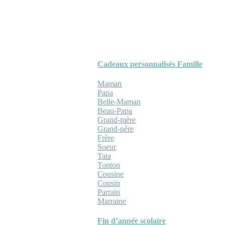
Cadeaux personnalisés Famille
Maman
Papa
Belle-Maman
Beau-Papa
Grand-mère
Grand-père
Frère
Soeur
Tata
Tonton
Cousine
Cousin
Parrain
Marraine
Fin d’année scolaire