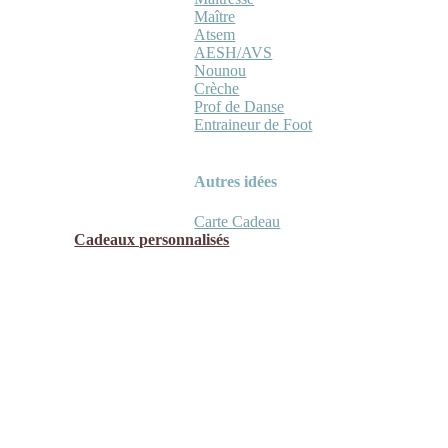
Maître
Atsem
AESH/AVS
Nounou
Crèche
Prof de Danse
Entraineur de Foot
Autres idées
Carte Cadeau
Cadeaux personnalisés