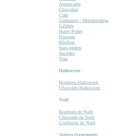
Américains
Chocolats
Cola
Guimauve / Marshmallow
Gélifiés
Harry Potter
Nougats
Réglisse
Sans gluten
Sucettes
Vrac
Halloween
Bonbons Halloween
Chocolats Halloween
Noël
Bonbons de Noël
Chocolats de Noël
Confiserie de Noël
Autres évenements