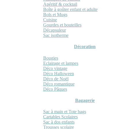
Apéritif & cocktail
Boîte à goûter enfant et adulte
Bols et Mugs
Cuisine
Gourdes et bouteilles
Décapsuleur
Sac isotherme
Décoration
Bougies
Eclairage et lampes
Déco vintage
Déco Halloween
Déco de Noël
Déco romantique
Déco Pâques
Bagagerie
Sac à main et Tote bags
Cartables Scolaires
Sac à dos enfants
Trousses scolaire