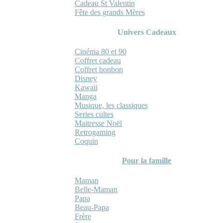
Cadeau St Valentin
Fête des grands Mères
Univers Cadeaux
Cinéma 80 et 90
Coffret cadeau
Coffret bonbon
Disney
Kawaii
Manga
Musique, les classiques
Series cultes
Maitresse Noël
Retrogaming
Coquin
Pour la famille
Maman
Belle-Maman
Papa
Beau-Papa
Frère