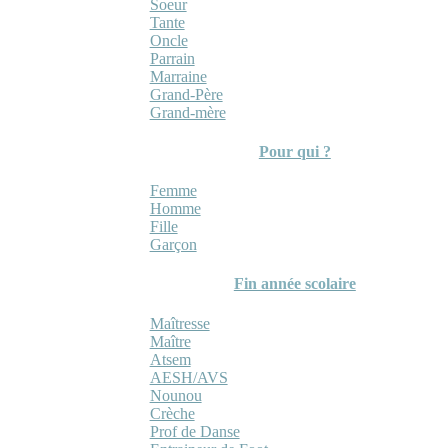
Soeur
Tante
Oncle
Parrain
Marraine
Grand-Père
Grand-mère
Pour qui ?
Femme
Homme
Fille
Garçon
Fin année scolaire
Maîtresse
Maître
Atsem
AESH/AVS
Nounou
Crèche
Prof de Danse