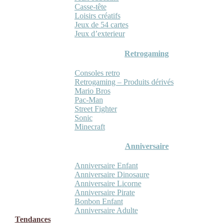
Casse-tête
Loisirs créatifs
Jeux de 54 cartes
Jeux d’exterieur
Retrogaming
Consoles retro
Retrogaming – Produits dérivés
Mario Bros
Pac-Man
Street Fighter
Sonic
Minecraft
Anniversaire
Anniversaire Enfant
Anniversaire Dinosaure
Anniversaire Licorne
Anniversaire Pirate
Bonbon Enfant
Anniversaire Adulte
Tendances