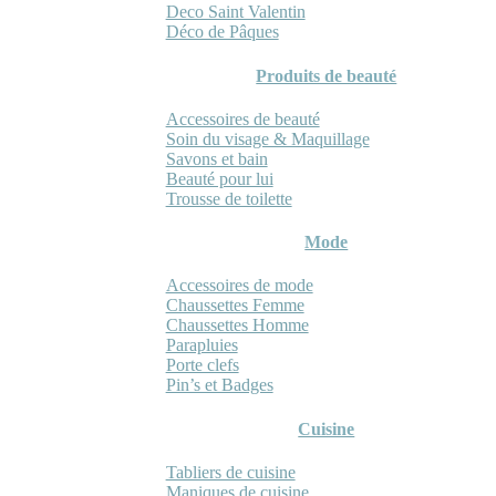
Deco Saint Valentin
Déco de Pâques
Produits de beauté
Accessoires de beauté
Soin du visage & Maquillage
Savons et bain
Beauté pour lui
Trousse de toilette
Mode
Accessoires de mode
Chaussettes Femme
Chaussettes Homme
Parapluies
Porte clefs
Pin’s et Badges
Cuisine
Tabliers de cuisine
Maniques de cuisine