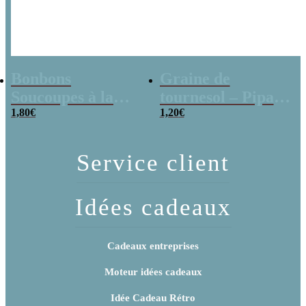
Bonbons
Graine de
Soucoupes à la
tournesol – Pipas
poudre (x20)
1,80
€
x 3
1,20
€
Service client
Idées cadeaux
Cadeaux entreprises
Moteur idées cadeaux
Idée Cadeau Rétro