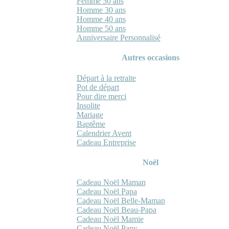
Femme 50 ans
Homme 30 ans
Homme 40 ans
Homme 50 ans
Anniversaire Personnalisé
Autres occasions
Départ à la retraite
Pot de départ
Pour dire merci
Insolite
Mariage
Baptême
Calendrier Avent
Cadeau Entreprise
Noël
Cadeau Noël Maman
Cadeau Noël Papa
Cadeau Noël Belle-Maman
Cadeau Noël Beau-Papa
Cadeau Noël Mamie
Cadeau Noël Papy