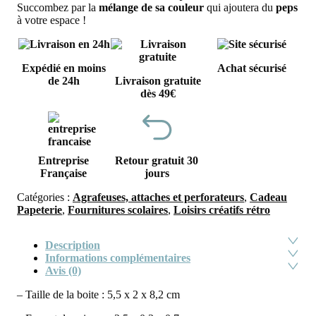
Succombez par la
mélange de sa couleur
qui ajoutera du
peps
à votre espace !
Expédié en moins
Achat sécurisé
de 24h
Livraison gratuite
dès 49€
Entreprise
Retour gratuit 30
Française
jours
Catégories :
Agrafeuses, attaches et perforateurs
,
Cadeau
Papeterie
,
Fournitures scolaires
,
Loisirs créatifs rétro
Description
Informations complémentaires
Avis (0)
– Taille de la boite : 5,5 x 2 x 8,2 cm