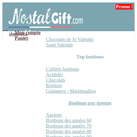
Aller
Aller
Promo !
à
au
la
contenu
navigation
Mon compte
Bonbons
Panier
Chocolats de St Valentin
Saint Valentin
Top bonbons
Coffrets bonbons
Acidulés
Chocolats
Réglisse
Guimauve / Marshmallow
Bonbons par époque
Anciens
Bonbons des années 60
Bonbons des années 70
Bonbons des années 80
Bonbons des années 90