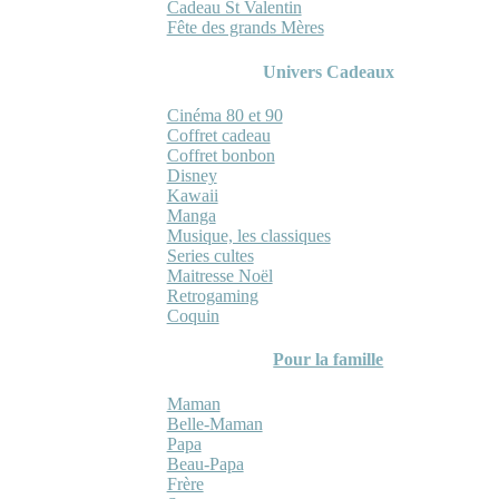
Cadeau St Valentin
Fête des grands Mères
Univers Cadeaux
Cinéma 80 et 90
Coffret cadeau
Coffret bonbon
Disney
Kawaii
Manga
Musique, les classiques
Series cultes
Maitresse Noël
Retrogaming
Coquin
Pour la famille
Maman
Belle-Maman
Papa
Beau-Papa
Frère