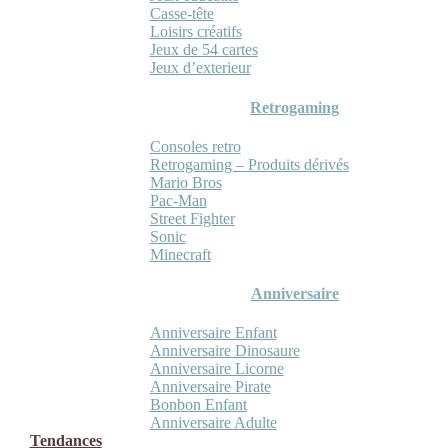
Casse-tête
Loisirs créatifs
Jeux de 54 cartes
Jeux d’exterieur
Retrogaming
Consoles retro
Retrogaming – Produits dérivés
Mario Bros
Pac-Man
Street Fighter
Sonic
Minecraft
Anniversaire
Anniversaire Enfant
Anniversaire Dinosaure
Anniversaire Licorne
Anniversaire Pirate
Bonbon Enfant
Anniversaire Adulte
Tendances