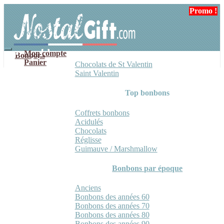
Aller
Aller
Promo !
à
au
la
contenu
navigation
Mon compte
Bonbons
Panier
Chocolats de St Valentin
Saint Valentin
Top bonbons
Coffrets bonbons
Acidulés
Chocolats
Réglisse
Guimauve / Marshmallow
Bonbons par époque
Anciens
Bonbons des années 60
Bonbons des années 70
Bonbons des années 80
Bonbons des années 90