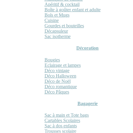
Apéritif & cocktail
Boîte à goûter enfant et adulte
Bols et Mugs
Cuisine
Gourdes et bouteilles
Décapsuleur
Sac isotherme
Décoration
Bougies
Eclairage et lampes
Déco vintage
Déco Halloween
Déco de Noël
Déco romantique
Déco Pâques
Bagagerie
Sac à main et Tote bags
Cartables Scolaires
Sac à dos enfants
Trousses scolaire