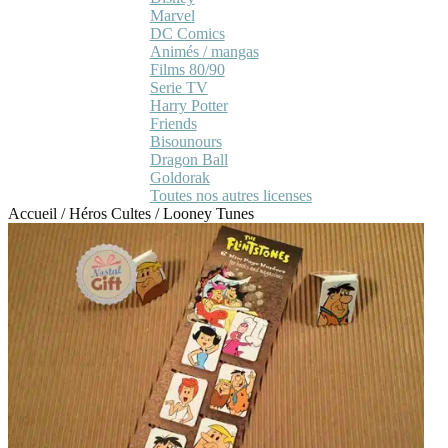
Marvel
DC Comics
Animés / mangas
Films 80/90
Serie TV
Harry Potter
Friends
Bisounours
Dragon Ball
Goldorak
Toutes nos autres licenses
Accueil
/
Héros Cultes
/
Looney Tunes