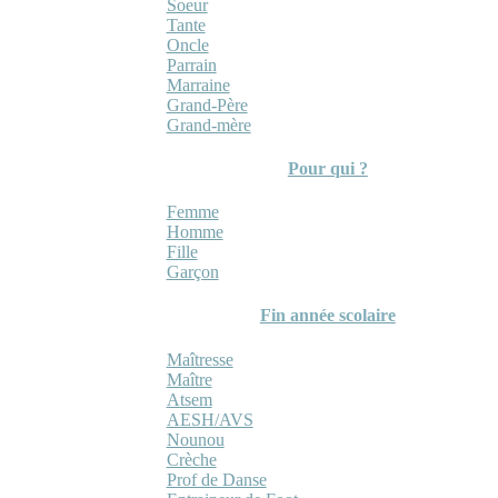
Soeur
Tante
Oncle
Parrain
Marraine
Grand-Père
Grand-mère
Pour qui ?
Femme
Homme
Fille
Garçon
Fin année scolaire
Maîtresse
Maître
Atsem
AESH/AVS
Nounou
Crèche
Prof de Danse