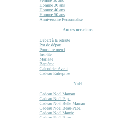
Femme 50 ans
Homme 30 ans
Homme 40 ans
Homme 50 ans
Anniversaire Personnalisé
Autres occasions
Départ à la retraite
Pot de départ
Pour dire merci
Insolite
Mariage
Baptême
Calendrier Avent
Cadeau Entreprise
Noël
Cadeau Noël Maman
Cadeau Noël Papa
Cadeau Noël Belle-Maman
Cadeau Noël Beau-Papa
Cadeau Noël Mamie
Cadeau Noël Papy