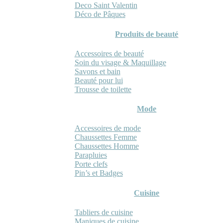
Deco Saint Valentin
Déco de Pâques
Produits de beauté
Accessoires de beauté
Soin du visage & Maquillage
Savons et bain
Beauté pour lui
Trousse de toilette
Mode
Accessoires de mode
Chaussettes Femme
Chaussettes Homme
Parapluies
Porte clefs
Pin’s et Badges
Cuisine
Tabliers de cuisine
Maniques de cuisine