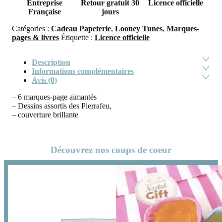
Entreprise
Retour gratuit 30
Licence officielle
Française
jours
Catégories :
Cadeau Papeterie
,
Looney Tunes
,
Marques-
pages & livres
Étiquette :
Licence officielle
Description
Informations complémentaires
Avis (0)
– 6 marques-page aimantés
– Dessins assortis des Pierrafeu,
– couverture brillante
Découvrez nos coups de coeur