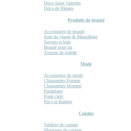
Deco Saint Valentin
Déco de Pâques
Produits de beauté
Accessoires de beauté
Soin du visage & Maquillage
Savons et bain
Beauté pour lui
Trousse de toilette
Mode
Accessoires de mode
Chaussettes Femme
Chaussettes Homme
Parapluies
Porte clefs
Pin’s et Badges
Cuisine
Tabliers de cuisine
Maniques de cuisine