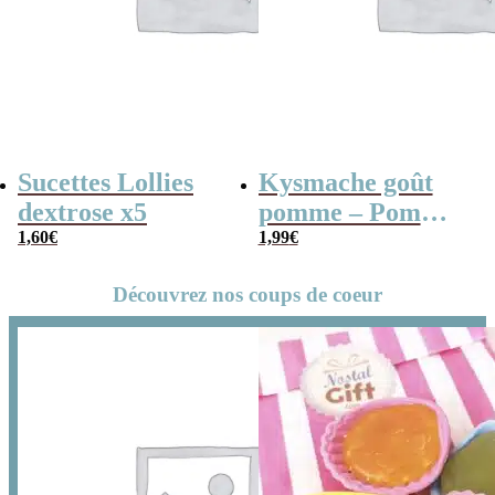
Sucettes Lollies
Kysmache goût
dextrose x5
pomme – Pom
1,60
€
Pom x 20
1,99
€
Découvrez nos coups de coeur