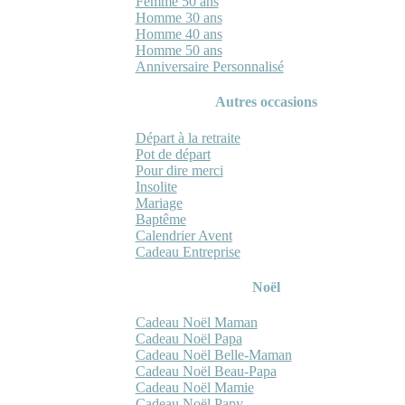
Femme 50 ans
Homme 30 ans
Homme 40 ans
Homme 50 ans
Anniversaire Personnalisé
Autres occasions
Départ à la retraite
Pot de départ
Pour dire merci
Insolite
Mariage
Baptême
Calendrier Avent
Cadeau Entreprise
Noël
Cadeau Noël Maman
Cadeau Noël Papa
Cadeau Noël Belle-Maman
Cadeau Noël Beau-Papa
Cadeau Noël Mamie
Cadeau Noël Papy