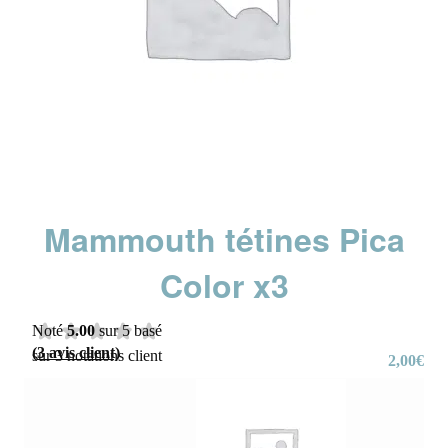
Mammouth tétines Pica
Color x3
Noté
5.00
sur 5 basé
(
3
avis client)
sur
3
notations client
2,00
€