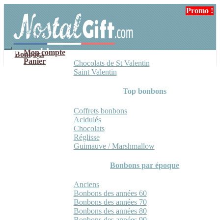
Aller
Aller
Promo !
Promo !
à
au
la
contenu
navigation
Mon compte
Bonbons
Panier
Chocolats de St Valentin
Saint Valentin
Top bonbons
Coffrets bonbons
Acidulés
Chocolats
Réglisse
Guimauve / Marshmallow
Bonbons par époque
Anciens
Bonbons des années 60
Bonbons des années 70
Bonbons des années 80
Bonbons des années 90