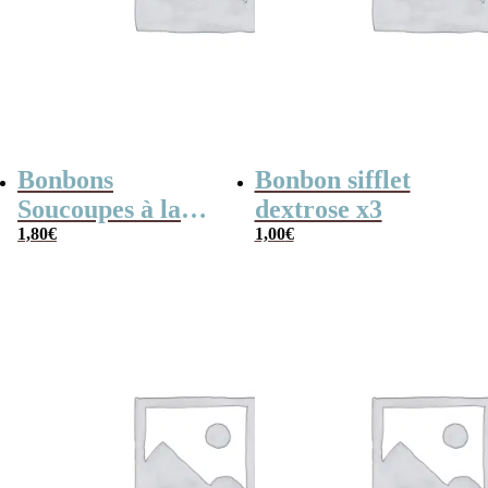
Bonbons
Bonbon sifflet
Soucoupes à la
dextrose x3
poudre (x20)
1,80
€
1,00
€