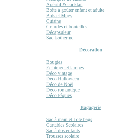
Apéritif & cocktail
Boîte à goûter enfant et adulte
Bols et Mugs
Cuisine
Gourdes et bouteilles
Décapsuleur
Sac isotherme
Décoration
Bougies
Eclairage et lampes
Déco vintage
Déco Halloween
Déco de Noël
Déco romantique
Déco Pâques
Bagagerie
Sac à main et Tote bags
Cartables Scolaires
Sac à dos enfants
Trousses scolaire