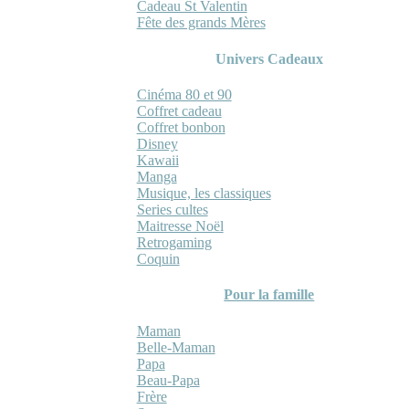
Cadeau St Valentin
Fête des grands Mères
Univers Cadeaux
Cinéma 80 et 90
Coffret cadeau
Coffret bonbon
Disney
Kawaii
Manga
Musique, les classiques
Series cultes
Maitresse Noël
Retrogaming
Coquin
Pour la famille
Maman
Belle-Maman
Papa
Beau-Papa
Frère