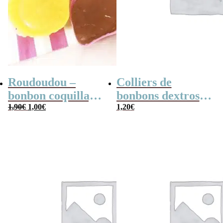
Roudoudou –
Colliers de
bonbon coquillage
bonbons dextrose
Le
Le
x 5
1,90
€
1,00
€
x2
1,20
€
prix
prix
initial
actuel
était :
est :
1,90€.
1,00€.