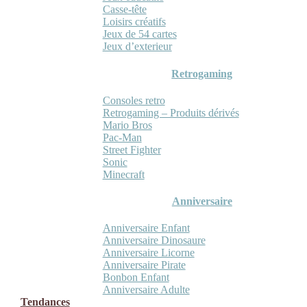
Casse-tête
Loisirs créatifs
Jeux de 54 cartes
Jeux d’exterieur
Retrogaming
Consoles retro
Retrogaming – Produits dérivés
Mario Bros
Pac-Man
Street Fighter
Sonic
Minecraft
Anniversaire
Anniversaire Enfant
Anniversaire Dinosaure
Anniversaire Licorne
Anniversaire Pirate
Bonbon Enfant
Anniversaire Adulte
Tendances