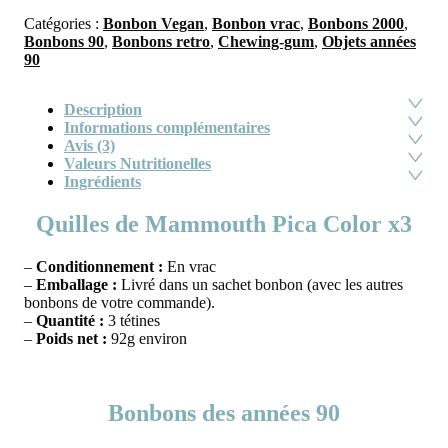
Catégories :
Bonbon Vegan
,
Bonbon vrac
,
Bonbons 2000
,
Bonbons 90
,
Bonbons retro
,
Chewing-gum
,
Objets années
90
Description
Informations complémentaires
Avis (3)
Valeurs Nutritionelles
Ingrédients
Quilles de Mammouth Pica Color x3
–
Conditionnement :
En vrac
–
Emballage :
Livré dans un sachet bonbon (avec les autres
bonbons de votre commande).
–
Quantité :
3 tétines
–
Poids net :
92g environ
Bonbons des années 90