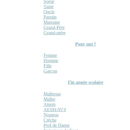
Soeur
Tante
Oncle
Parrain
Marraine
Grand-Père
Grand-mère
Pour qui ?
Femme
Homme
Fille
Garçon
Fin année scolaire
Maîtresse
Maître
Atsem
AESH/AVS
Nounou
Crèche
Prof de Danse