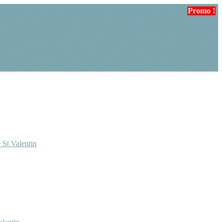
Promo !
Promo !
Promo !
 St Valentin