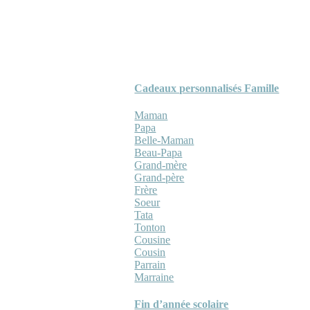
Cadeaux personnalisés Famille
Maman
Papa
Belle-Maman
Beau-Papa
Grand-mère
Grand-père
Frère
Soeur
Tata
Tonton
Cousine
Cousin
Parrain
Marraine
Fin d’année scolaire