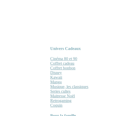
Univers Cadeaux
Cinéma 80 et 90
Coffret cadeau
Coffret bonbon
Disney
Kawaii
Manga
Musique, les classiques
Series cultes
Maitresse Noël
Retrogaming
Coquin
Pour la famille