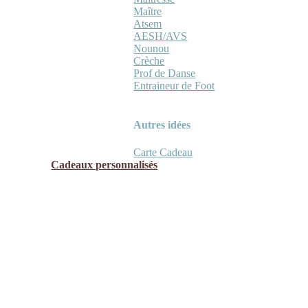
Maître
Atsem
AESH/AVS
Nounou
Crèche
Prof de Danse
Entraineur de Foot
Autres idées
Carte Cadeau
Cadeaux personnalisés