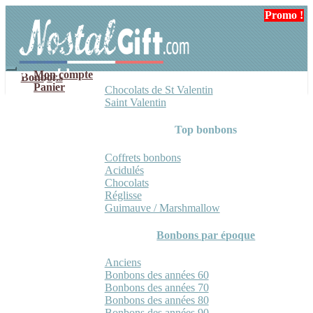
Aller
Aller
Promo !
Promo !
Promo !
à
au
la
contenu
navigation
Mon compte
Bonbons
Panier
Chocolats de St Valentin
Saint Valentin
Top bonbons
Coffrets bonbons
Acidulés
Chocolats
Réglisse
Guimauve / Marshmallow
Bonbons par époque
Anciens
Bonbons des années 60
Bonbons des années 70
Bonbons des années 80
Bonbons des années 90