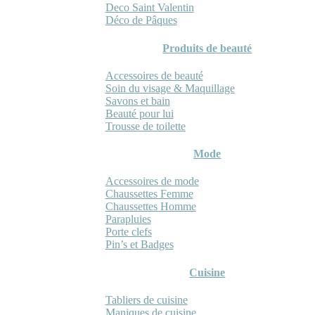
Deco Saint Valentin
Déco de Pâques
Produits de beauté
Accessoires de beauté
Soin du visage & Maquillage
Savons et bain
Beauté pour lui
Trousse de toilette
Mode
Accessoires de mode
Chaussettes Femme
Chaussettes Homme
Parapluies
Porte clefs
Pin’s et Badges
Cuisine
Tabliers de cuisine
Maniques de cuisine