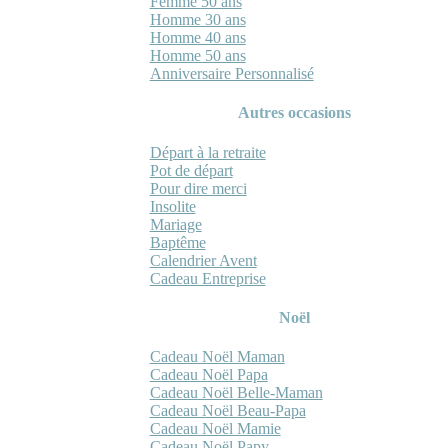
Femme 50 ans
Homme 30 ans
Homme 40 ans
Homme 50 ans
Anniversaire Personnalisé
Autres occasions
Départ à la retraite
Pot de départ
Pour dire merci
Insolite
Mariage
Baptême
Calendrier Avent
Cadeau Entreprise
Noël
Cadeau Noël Maman
Cadeau Noël Papa
Cadeau Noël Belle-Maman
Cadeau Noël Beau-Papa
Cadeau Noël Mamie
Cadeau Noël Papy