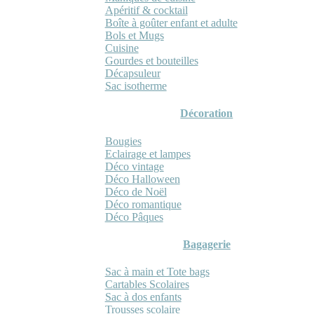
Apéritif & cocktail
Boîte à goûter enfant et adulte
Bols et Mugs
Cuisine
Gourdes et bouteilles
Décapsuleur
Sac isotherme
Décoration
Bougies
Eclairage et lampes
Déco vintage
Déco Halloween
Déco de Noël
Déco romantique
Déco Pâques
Bagagerie
Sac à main et Tote bags
Cartables Scolaires
Sac à dos enfants
Trousses scolaire