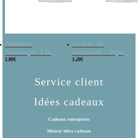
Bonbons
Graine de
Soucoupes à la
tournesol – Pipas
poudre (x20)
1,80
€
x 3
1,20
€
Service client
Idées cadeaux
Cadeaux entreprises
Moteur idées cadeaux