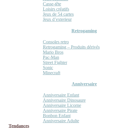
Casse-tête
Loisirs créatifs
Jeux de 54 cartes
Jeux d’exterieur
Retrogaming
Consoles retro
Retrogaming – Produits dérivés
Mario Bros
Pac-Man
Street Fighter
Sonic
Minecraft
Anniversaire
Anniversaire Enfant
Anniversaire Dinosaure
Anniversaire Licorne
Anniversaire Pirate
Bonbon Enfant
Anniversaire Adulte
Tendances