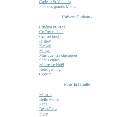
Cadeau St Valentin
Fête des grands Mères
Univers Cadeaux
Cinéma 80 et 90
Coffret cadeau
Coffret bonbon
Disney
Kawaii
Manga
Musique, les classiques
Series cultes
Maitresse Noël
Retrogaming
Coquin
Pour la famille
Maman
Belle-Maman
Papa
Beau-Papa
Frère