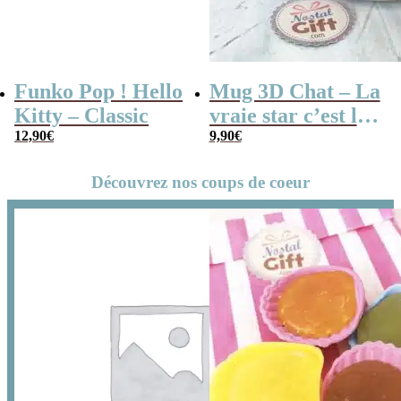
Funko Pop ! Hello
Mug 3D Chat – La
Kitty – Classic
vraie star c’est le
12,90
€
chat
9,90
€
Découvrez nos coups de coeur