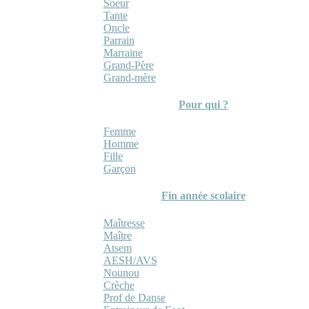
Soeur
Tante
Oncle
Parrain
Marraine
Grand-Père
Grand-mère
Pour qui ?
Femme
Homme
Fille
Garçon
Fin année scolaire
Maîtresse
Maître
Atsem
AESH/AVS
Nounou
Crèche
Prof de Danse