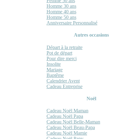
Femme 50 ans
Homme 30 ans
Homme 40 ans
Homme 50 ans
Anniversaire Personnalisé
Autres occasions
Départ à la retraite
Pot de départ
Pour dire merci
Insolite
Mariage
Baptême
Calendrier Avent
Cadeau Entreprise
Noël
Cadeau Noël Maman
Cadeau Noël Papa
Cadeau Noël Belle-Maman
Cadeau Noël Beau-Papa
Cadeau Noël Mamie
Cadeau Noël Papy