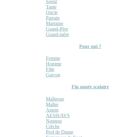
Soeur
Tante
Oncle
Parrain
Marraine
Grand-Père
Grand-mère
Pour qui ?
Femme
Homme
Fille
Garçon
Fin année scolaire
Maîtresse
Maître
Atsem
AESH/AVS
Nounou
Crèche
Prof de Danse