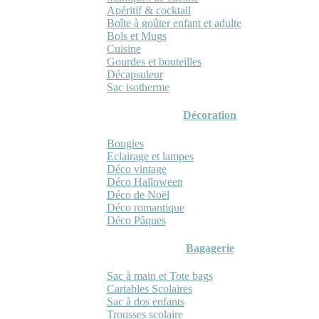
Apéritif & cocktail
Boîte à goûter enfant et adulte
Bols et Mugs
Cuisine
Gourdes et bouteilles
Décapsuleur
Sac isotherme
Décoration
Bougies
Eclairage et lampes
Déco vintage
Déco Halloween
Déco de Noël
Déco romantique
Déco Pâques
Bagagerie
Sac à main et Tote bags
Cartables Scolaires
Sac à dos enfants
Trousses scolaire