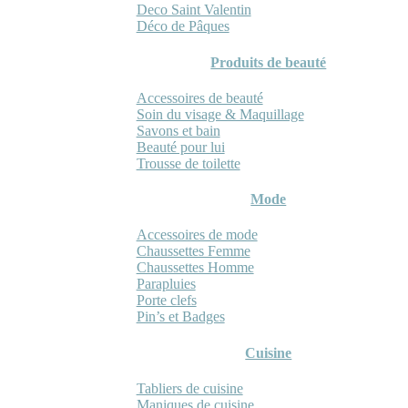
Deco Saint Valentin
Déco de Pâques
Produits de beauté
Accessoires de beauté
Soin du visage & Maquillage
Savons et bain
Beauté pour lui
Trousse de toilette
Mode
Accessoires de mode
Chaussettes Femme
Chaussettes Homme
Parapluies
Porte clefs
Pin’s et Badges
Cuisine
Tabliers de cuisine
Maniques de cuisine