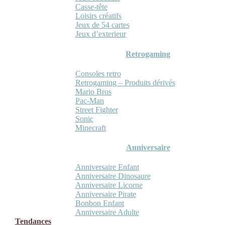
Casse-tête
Loisirs créatifs
Jeux de 54 cartes
Jeux d’exterieur
Retrogaming
Consoles retro
Retrogaming – Produits dérivés
Mario Bros
Pac-Man
Street Fighter
Sonic
Minecraft
Anniversaire
Anniversaire Enfant
Anniversaire Dinosaure
Anniversaire Licorne
Anniversaire Pirate
Bonbon Enfant
Anniversaire Adulte
Tendances