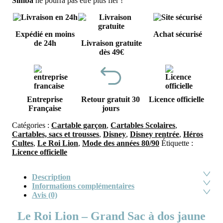
Simba
ne pourra pas être plus fier !
Expédié en moins
Achat sécurisé
de 24h
Livraison gratuite
dès 49€
Entreprise
Retour gratuit 30
Licence officielle
Française
jours
Catégories :
Cartable garçon
,
Cartables Scolaires
,
Cartables, sacs et trousses
,
Disney
,
Disney rentrée
,
Héros
Cultes
,
Le Roi Lion
,
Mode des années 80/90
Étiquette :
Licence officielle
Description
Informations complémentaires
Avis (0)
Le Roi Lion – Grand Sac à dos jaune