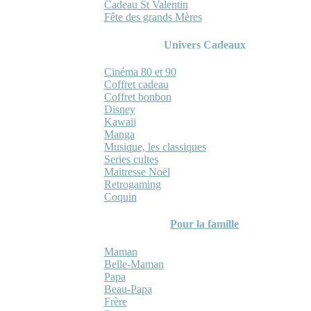
Cadeau St Valentin
Fête des grands Mères
Univers Cadeaux
Cinéma 80 et 90
Coffret cadeau
Coffret bonbon
Disney
Kawaii
Manga
Musique, les classiques
Series cultes
Maitresse Noël
Retrogaming
Coquin
Pour la famille
Maman
Belle-Maman
Papa
Beau-Papa
Frère