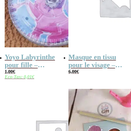
Yoyo Labyrinthe
Masque en tissu
pour fille –
pour le visage –
Licorne et sirène
1,00
€
Princesse Ariel
6,00
€
Eco-Tax:
0,01
€
(Disney)