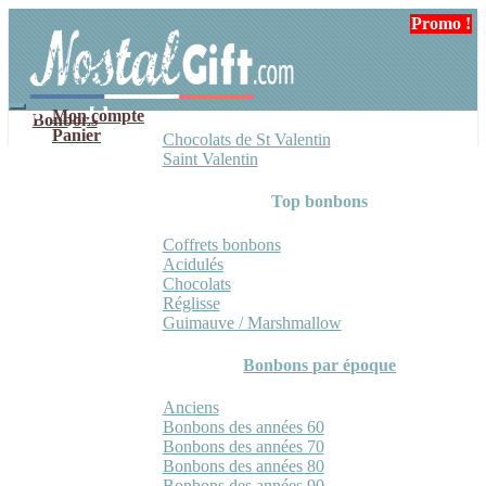
Aller
Aller
Promo !
Promo !
Promo !
à
au
la
contenu
navigation
Mon compte
Bonbons
Panier
Chocolats de St Valentin
Saint Valentin
Top bonbons
Coffrets bonbons
Acidulés
Chocolats
Réglisse
Guimauve / Marshmallow
Bonbons par époque
Anciens
Bonbons des années 60
Bonbons des années 70
Bonbons des années 80
Bonbons des années 90