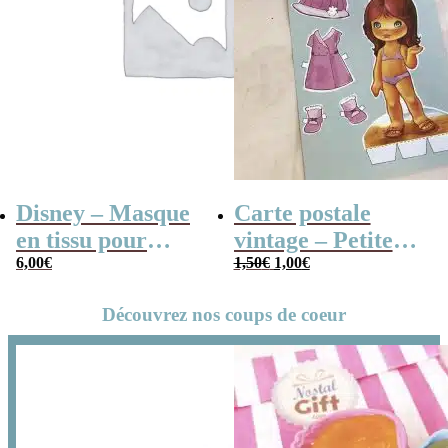
Disney – Masque
Carte postale
en tissu pour
vintage – Petite
Le
Le
visage – Princesse
6,00
€
fille à habiller
1,50
€
1,00
€
prix
prix
Belle (La Belle et
initial
actuel
Découvrez nos coups de coeur
était :
est :
la Bête)
1,50€.
1,00€.