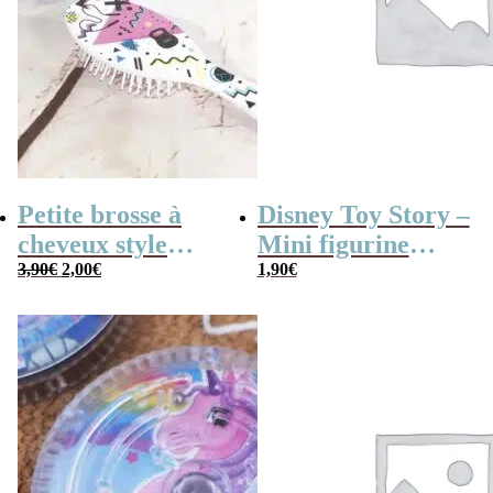
Petite brosse à
Disney Toy Story –
cheveux style
Mini figurine
Le
Le
années 80
3,90
€
2,00
€
mystère série B
1,90
€
prix
prix
initial
actuel
était :
est :
3,90€.
2,00€.