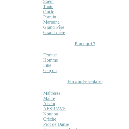
Soeur
Tante
Oncle
Parrain
Marraine
Grand-Père
Grand-mère
Pour qui ?
Femme
Homme
Fille
Garçon
Fin année scolaire
Maîtresse
Maître
Atsem
AESH/AVS
Nounou
Crèche
Prof de Danse