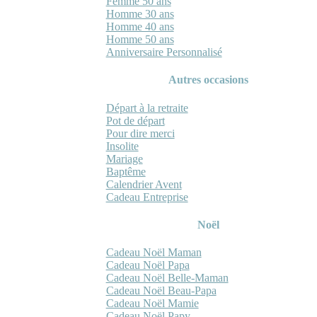
Femme 50 ans
Homme 30 ans
Homme 40 ans
Homme 50 ans
Anniversaire Personnalisé
Autres occasions
Départ à la retraite
Pot de départ
Pour dire merci
Insolite
Mariage
Baptême
Calendrier Avent
Cadeau Entreprise
Noël
Cadeau Noël Maman
Cadeau Noël Papa
Cadeau Noël Belle-Maman
Cadeau Noël Beau-Papa
Cadeau Noël Mamie
Cadeau Noël Papy