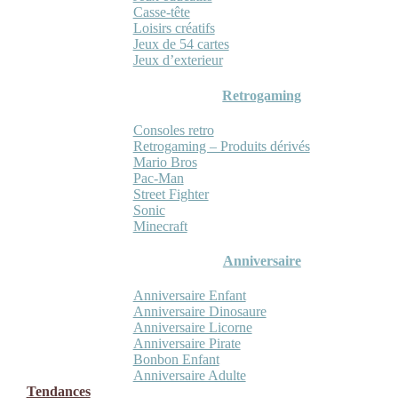
Casse-tête
Loisirs créatifs
Jeux de 54 cartes
Jeux d’exterieur
Retrogaming
Consoles retro
Retrogaming – Produits dérivés
Mario Bros
Pac-Man
Street Fighter
Sonic
Minecraft
Anniversaire
Anniversaire Enfant
Anniversaire Dinosaure
Anniversaire Licorne
Anniversaire Pirate
Bonbon Enfant
Anniversaire Adulte
Tendances