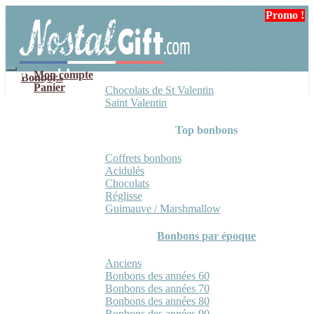
Aller
Aller
Promo !
à
au
la
contenu
navigation
Mon compte
Bonbons
Panier
Chocolats de St Valentin
Saint Valentin
Top bonbons
Coffrets bonbons
Acidulés
Chocolats
Réglisse
Guimauve / Marshmallow
Bonbons par époque
Anciens
Bonbons des années 60
Bonbons des années 70
Bonbons des années 80
Bonbons des années 90