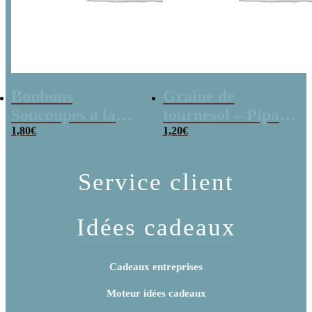
Bonbons
Graine de
Soucoupes à la
tournesol – Pipas
poudre (x20)
1,80
€
x 3
1,20
€
Service client
Idées cadeaux
Cadeaux entreprises
Moteur idées cadeaux