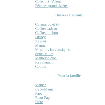
Cadeau St Valentin
Fête des grands Mères
Univers Cadeaux
Cinéma 80 et 90
Coffret cadeau
Coffret bonbon
Disney
Kawaii
Manga
Musique, les classiques
Series cultes
Maitresse Noël
Retrogaming
Coquin
Pour la famille
Maman
Belle-Maman
Papa
Beau-Papa
Frère