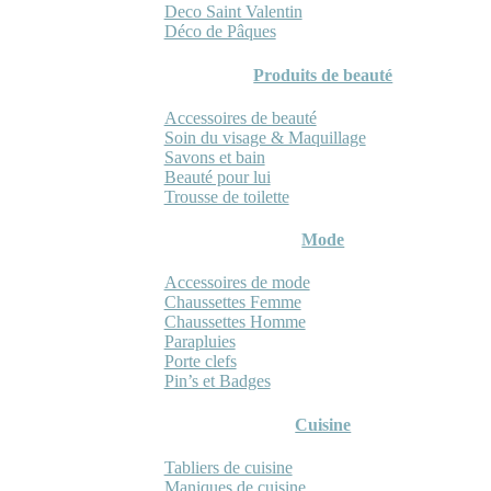
Deco Saint Valentin
Déco de Pâques
Produits de beauté
Accessoires de beauté
Soin du visage & Maquillage
Savons et bain
Beauté pour lui
Trousse de toilette
Mode
Accessoires de mode
Chaussettes Femme
Chaussettes Homme
Parapluies
Porte clefs
Pin’s et Badges
Cuisine
Tabliers de cuisine
Maniques de cuisine