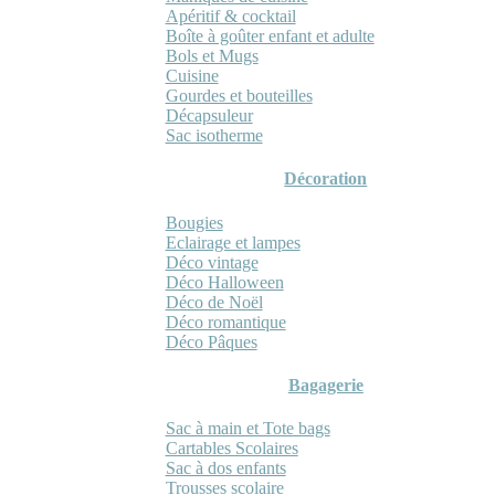
Apéritif & cocktail
Boîte à goûter enfant et adulte
Bols et Mugs
Cuisine
Gourdes et bouteilles
Décapsuleur
Sac isotherme
Décoration
Bougies
Eclairage et lampes
Déco vintage
Déco Halloween
Déco de Noël
Déco romantique
Déco Pâques
Bagagerie
Sac à main et Tote bags
Cartables Scolaires
Sac à dos enfants
Trousses scolaire