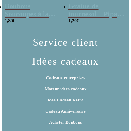
Bonbons
Graine de
Soucoupes à la
tournesol – Pipas
poudre (x20)
1,80
€
x 3
1,20
€
Service client
Idées cadeaux
Cadeaux entreprises
Moteur idées cadeaux
Idée Cadeau Rétro
Cadeau Anniversaire
Acheter Bonbons