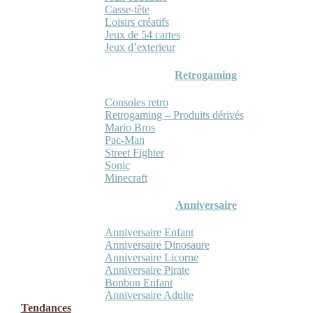
Casse-tête
Loisirs créatifs
Jeux de 54 cartes
Jeux d’exterieur
Retrogaming
Consoles retro
Retrogaming – Produits dérivés
Mario Bros
Pac-Man
Street Fighter
Sonic
Minecraft
Anniversaire
Anniversaire Enfant
Anniversaire Dinosaure
Anniversaire Licorne
Anniversaire Pirate
Bonbon Enfant
Anniversaire Adulte
Tendances