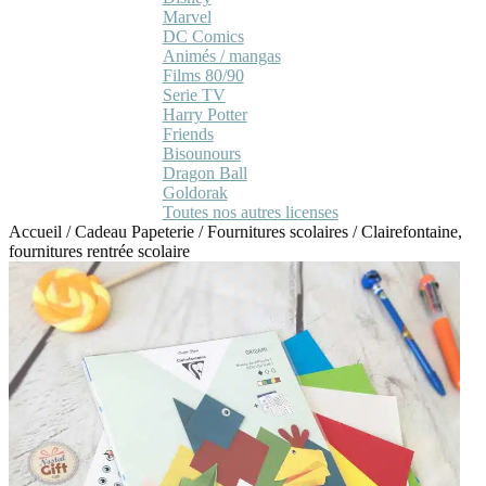
Marvel
DC Comics
Animés / mangas
Films 80/90
Serie TV
Harry Potter
Friends
Bisounours
Dragon Ball
Goldorak
Toutes nos autres licenses
Accueil
/
Cadeau Papeterie
/
Fournitures scolaires
/
Clairefontaine,
fournitures rentrée scolaire