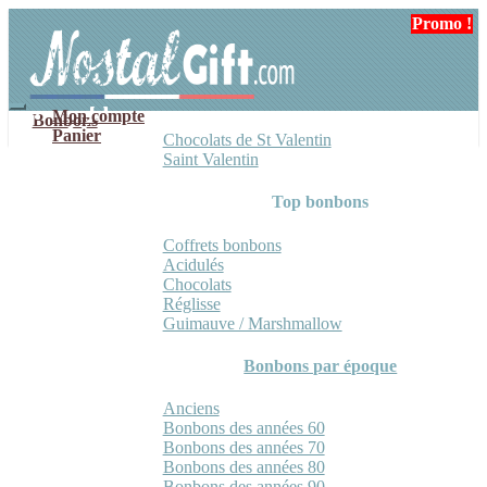
Aller
Aller
Promo !
à
au
la
contenu
navigation
Mon compte
Bonbons
Panier
Chocolats de St Valentin
Saint Valentin
Top bonbons
Coffrets bonbons
Acidulés
Chocolats
Réglisse
Guimauve / Marshmallow
Bonbons par époque
Anciens
Bonbons des années 60
Bonbons des années 70
Bonbons des années 80
Bonbons des années 90