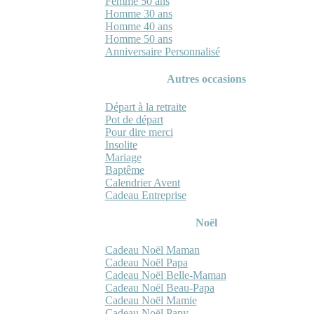
Femme 50 ans
Homme 30 ans
Homme 40 ans
Homme 50 ans
Anniversaire Personnalisé
Autres occasions
Départ à la retraite
Pot de départ
Pour dire merci
Insolite
Mariage
Baptême
Calendrier Avent
Cadeau Entreprise
Noël
Cadeau Noël Maman
Cadeau Noël Papa
Cadeau Noël Belle-Maman
Cadeau Noël Beau-Papa
Cadeau Noël Mamie
Cadeau Noël Papy