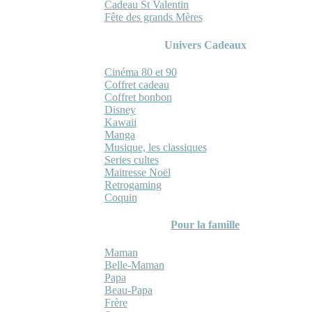
Cadeau St Valentin
Fête des grands Mères
Univers Cadeaux
Cinéma 80 et 90
Coffret cadeau
Coffret bonbon
Disney
Kawaii
Manga
Musique, les classiques
Series cultes
Maitresse Noël
Retrogaming
Coquin
Pour la famille
Maman
Belle-Maman
Papa
Beau-Papa
Frère