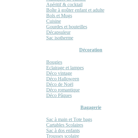
Apéritif & cocktail
Boîte à goûter enfant et adulte
Bols et Mugs
Cuisine
Gourdes et bouteilles
Décapsuleur
Sac isotherme
Décoration
Bougies
Eclairage et lampes
Déco vintage
Déco Halloween
Déco de Noël
Déco romantique
Déco Pâques
Bagagerie
Sac à main et Tote bags
Cartables Scolaires
Sac à dos enfants
Trousses scolaire