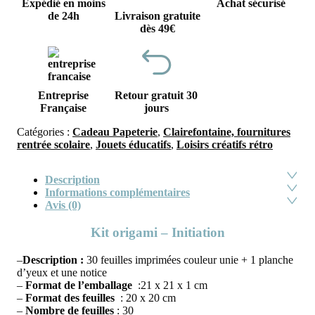
Expédié en moins
Achat sécurisé
de 24h
Livraison gratuite
dès 49€
Entreprise
Retour gratuit 30
Française
jours
Catégories :
Cadeau Papeterie
,
Clairefontaine, fournitures
rentrée scolaire
,
Jouets éducatifs
,
Loisirs créatifs rétro
Description
Informations complémentaires
Avis (0)
Kit origami – Initiation
–
Description :
30 feuilles imprimées couleur unie + 1 planche
d’yeux et une notice
–
Format de l’emballage
:21 x 21 x 1 cm
–
Format des feuilles
: 20 x 20 cm
–
Nombre de feuilles
: 30