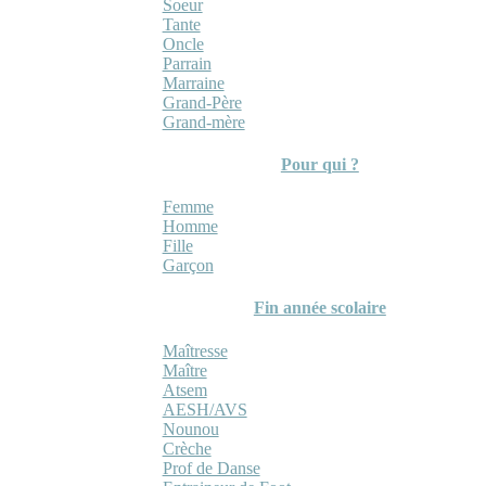
Soeur
Tante
Oncle
Parrain
Marraine
Grand-Père
Grand-mère
Pour qui ?
Femme
Homme
Fille
Garçon
Fin année scolaire
Maîtresse
Maître
Atsem
AESH/AVS
Nounou
Crèche
Prof de Danse