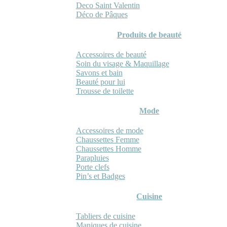
Deco Saint Valentin
Déco de Pâques
Produits de beauté
Accessoires de beauté
Soin du visage & Maquillage
Savons et bain
Beauté pour lui
Trousse de toilette
Mode
Accessoires de mode
Chaussettes Femme
Chaussettes Homme
Parapluies
Porte clefs
Pin’s et Badges
Cuisine
Tabliers de cuisine
Maniques de cuisine