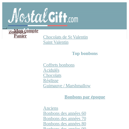
Aller
Aller
à
au
la
contenu
navigation
Mon compte
Bonbons
Panier
Chocolats de St Valentin
Saint Valentin
Top bonbons
Coffrets bonbons
Acidulés
Chocolats
Réglisse
Guimauve / Marshmallow
Bonbons par époque
Anciens
Bonbons des années 60
Bonbons des années 70
Bonbons des années 80
Bonbons des années 90