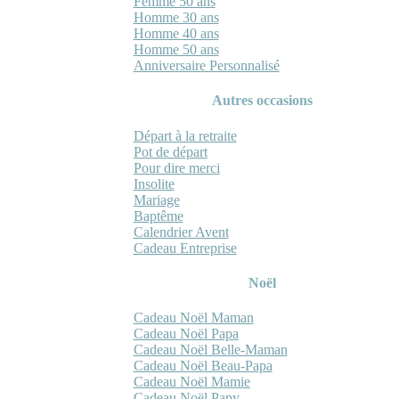
Femme 50 ans
Homme 30 ans
Homme 40 ans
Homme 50 ans
Anniversaire Personnalisé
Autres occasions
Départ à la retraite
Pot de départ
Pour dire merci
Insolite
Mariage
Baptême
Calendrier Avent
Cadeau Entreprise
Noël
Cadeau Noël Maman
Cadeau Noël Papa
Cadeau Noël Belle-Maman
Cadeau Noël Beau-Papa
Cadeau Noël Mamie
Cadeau Noël Papy