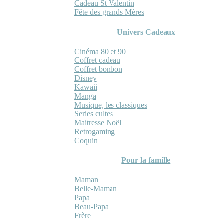
Cadeau St Valentin
Fête des grands Mères
Univers Cadeaux
Cinéma 80 et 90
Coffret cadeau
Coffret bonbon
Disney
Kawaii
Manga
Musique, les classiques
Series cultes
Maitresse Noël
Retrogaming
Coquin
Pour la famille
Maman
Belle-Maman
Papa
Beau-Papa
Frère