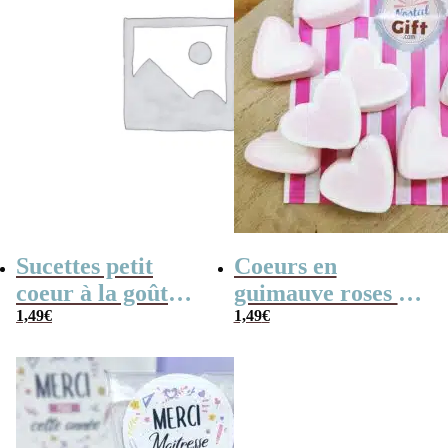
Sucettes petit
Coeurs en
coeur à la goût
guimauve roses et
cerise x5
1,49
€
blancs x 10
1,49
€