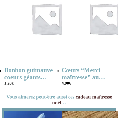
Bonbon guimauve
Cœurs “Merci
coeurs géants
maîtresse” au
(Bulgari) x 5
1,20
€
chocolat au lait
4,90
€
rouge et blanc x4
Vous aimerez peut-être aussi ces
cadeau maîtresse
noël
…