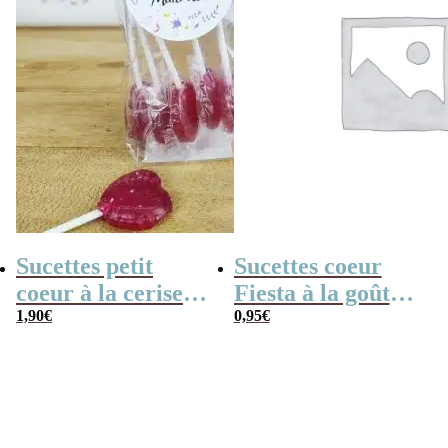
Sucettes petit
Sucettes coeur
coeur à la cerise
Fiesta à la goût
x5 – Merci
1,90
€
cerise x 3
0,95
€
Maîtresse