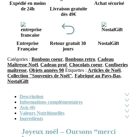
Expédié en moins
Achat sécurisé
de 24h
Livraison gratuite
dès 49€
Entreprise
Retour gratuit 30
NostalGift
Française
jours
Catégories :
Bonbons coeur
,
Bonbons retro
,
Cadeau
Maîtresse Noël
,
Cadeau prof
,
Chocolats coeur
,
Confiseries
maîtresse
,
Objets années 90
Étiquettes :
Articles de Noël
,
Collection "Souvenirs de Noël"
,
Fabriqué au Pays-Bas
,
NostalGift
Description
Informations complémentaires
Avis (0)
Valeurs Nutritionelles
Ingrédients
Joyeux noël – Oursons “merci