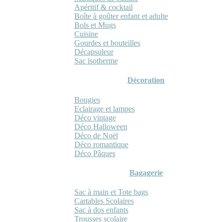
Apéritif & cocktail
Boîte à goûter enfant et adulte
Bols et Mugs
Cuisine
Gourdes et bouteilles
Décapsuleur
Sac isotherme
Décoration
Bougies
Eclairage et lampes
Déco vintage
Déco Halloween
Déco de Noël
Déco romantique
Déco Pâques
Bagagerie
Sac à main et Tote bags
Cartables Scolaires
Sac à dos enfants
Trousses scolaire