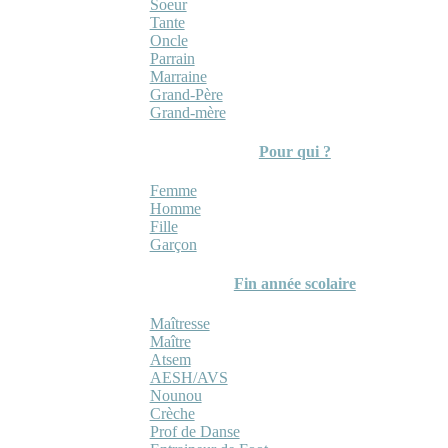
Soeur
Tante
Oncle
Parrain
Marraine
Grand-Père
Grand-mère
Pour qui ?
Femme
Homme
Fille
Garçon
Fin année scolaire
Maîtresse
Maître
Atsem
AESH/AVS
Nounou
Crèche
Prof de Danse