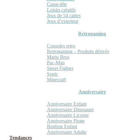
Casse-tête
Loisirs créatifs
Jeux de 54 cartes
Jeux d’exterieur
Retrogaming
Consoles retro
Retrogaming – Produits dérivés
Mario Bros
Pac-Man
Street Fighter
Sonic
Minecraft
Anniversaire
Anniversaire Enfant
Anniversaire Dinosaure
Anniversaire Licorne
Anniversaire Pirate
Bonbon Enfant
Anniversaire Adulte
Tendances