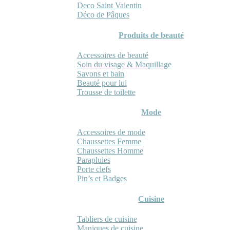
Deco Saint Valentin
Déco de Pâques
Produits de beauté
Accessoires de beauté
Soin du visage & Maquillage
Savons et bain
Beauté pour lui
Trousse de toilette
Mode
Accessoires de mode
Chaussettes Femme
Chaussettes Homme
Parapluies
Porte clefs
Pin’s et Badges
Cuisine
Tabliers de cuisine
Maniques de cuisine