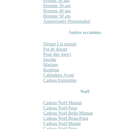
Femme 50 ans
Homme 30 ans
Homme 40 ans
Homme 50 ans
Anniversaire Personnalisé
Autres occasions
Départ à la retraite
Pot de départ
Pour dire merci
Insolite
Mariage
Baptême
Calendrier Avent
Cadeau Entreprise
Noël
Cadeau Noël Maman
Cadeau Noël Papa
Cadeau Noël Belle-Maman
Cadeau Noël Beau-Papa
Cadeau Noël Mamie
Cadeau Noël Papy