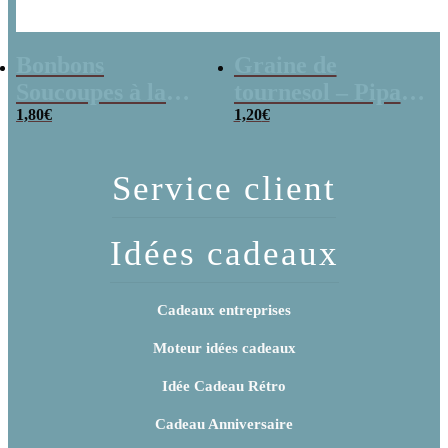
Bonbons
Graine de
Soucoupes à la
tournesol – Pipas
poudre (x20)
1,80
€
x 3
1,20
€
Service client
Idées cadeaux
Cadeaux entreprises
Moteur idées cadeaux
Idée Cadeau Rétro
Cadeau Anniversaire