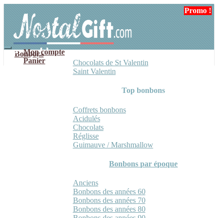
Aller
Aller
Promo !
à
au
la
contenu
navigation
Mon compte
Bonbons
Panier
Chocolats de St Valentin
Saint Valentin
Top bonbons
Coffrets bonbons
Acidulés
Chocolats
Réglisse
Guimauve / Marshmallow
Bonbons par époque
Anciens
Bonbons des années 60
Bonbons des années 70
Bonbons des années 80
Bonbons des années 90