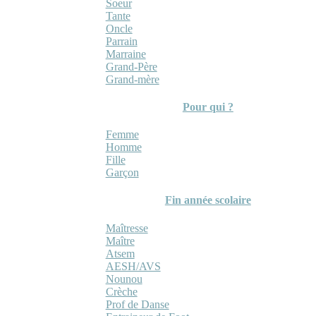
Soeur
Tante
Oncle
Parrain
Marraine
Grand-Père
Grand-mère
Pour qui ?
Femme
Homme
Fille
Garçon
Fin année scolaire
Maîtresse
Maître
Atsem
AESH/AVS
Nounou
Crèche
Prof de Danse