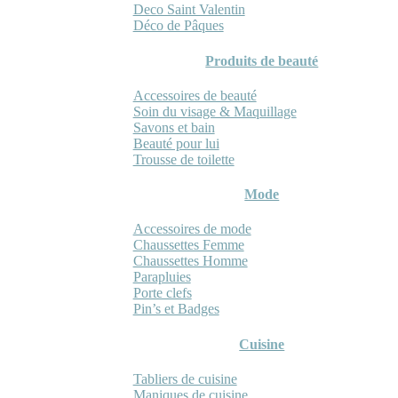
Deco Saint Valentin
Déco de Pâques
Produits de beauté
Accessoires de beauté
Soin du visage & Maquillage
Savons et bain
Beauté pour lui
Trousse de toilette
Mode
Accessoires de mode
Chaussettes Femme
Chaussettes Homme
Parapluies
Porte clefs
Pin’s et Badges
Cuisine
Tabliers de cuisine
Maniques de cuisine