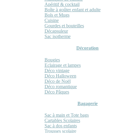
Apéritif & cocktail
Boîte à goûter enfant et adulte
Bols et Mugs
Cuisine
Gourdes et bouteilles
Décapsuleur
Sac isotherme
Décoration
Bougies
Eclairage et lampes
Déco vintage
Déco Halloween
Déco de Noël
Déco romantique
Déco Pâques
Bagagerie
Sac à main et Tote bags
Cartables Scolaires
Sac à dos enfants
Trousses scolaire