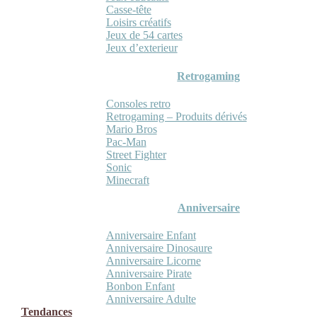
Casse-tête
Loisirs créatifs
Jeux de 54 cartes
Jeux d’exterieur
Retrogaming
Consoles retro
Retrogaming – Produits dérivés
Mario Bros
Pac-Man
Street Fighter
Sonic
Minecraft
Anniversaire
Anniversaire Enfant
Anniversaire Dinosaure
Anniversaire Licorne
Anniversaire Pirate
Bonbon Enfant
Anniversaire Adulte
Tendances