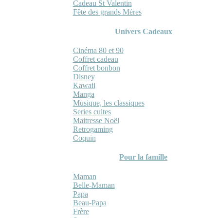
Cadeau St Valentin
Fête des grands Mères
Univers Cadeaux
Cinéma 80 et 90
Coffret cadeau
Coffret bonbon
Disney
Kawaii
Manga
Musique, les classiques
Series cultes
Maitresse Noël
Retrogaming
Coquin
Pour la famille
Maman
Belle-Maman
Papa
Beau-Papa
Frère