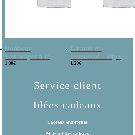
Bonbons
Graine de
Soucoupes à la
tournesol – Pipas
poudre (x20)
1,80
€
x 3
1,20
€
Service client
Idées cadeaux
Cadeaux entreprises
Moteur idées cadeaux