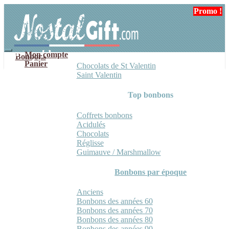
Aller
Aller
Promo !
Promo !
à
au
la
contenu
navigation
Mon compte
Bonbons
Panier
Chocolats de St Valentin
Saint Valentin
Top bonbons
Coffrets bonbons
Acidulés
Chocolats
Réglisse
Guimauve / Marshmallow
Bonbons par époque
Anciens
Bonbons des années 60
Bonbons des années 70
Bonbons des années 80
Bonbons des années 90