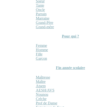
Soeur
Tante
Oncle
Parrain
Marraine
Grand-Père
Grand-mère
Pour qui ?
Femme
Homme
Fille
Garçon
Fin année scolaire
Maîtresse
Maître
Atsem
AESH/AVS
Nounou
Crèche
Prof de Danse