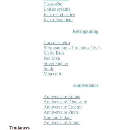
Casse-tête
Loisirs créatifs
Jeux de 54 cartes
Jeux d’exterieur
Retrogaming
Consoles retro
Retrogaming – Produits dérivés
Mario Bros
Pac-Man
Street Fighter
Sonic
Minecraft
Anniversaire
Anniversaire Enfant
Anniversaire Dinosaure
Anniversaire Licorne
Anniversaire Pirate
Bonbon Enfant
Anniversaire Adulte
Tendances