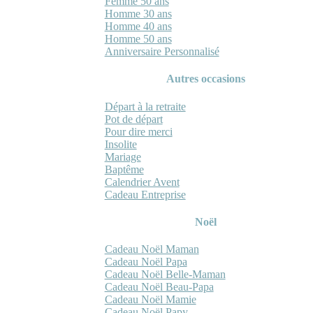
Femme 50 ans
Homme 30 ans
Homme 40 ans
Homme 50 ans
Anniversaire Personnalisé
Autres occasions
Départ à la retraite
Pot de départ
Pour dire merci
Insolite
Mariage
Baptême
Calendrier Avent
Cadeau Entreprise
Noël
Cadeau Noël Maman
Cadeau Noël Papa
Cadeau Noël Belle-Maman
Cadeau Noël Beau-Papa
Cadeau Noël Mamie
Cadeau Noël Papy