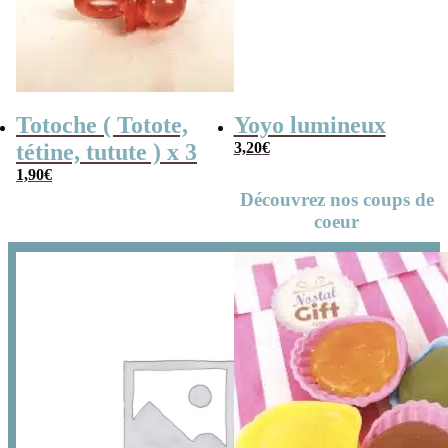
Totoche ( Totote,
Yoyo lumineux
tétine, tutute ) x 3
3,20
€
1,90
€
Découvrez nos coups de
coeur