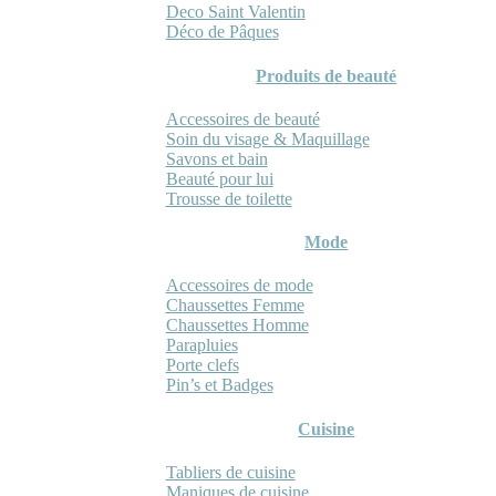
Deco Saint Valentin
Déco de Pâques
Produits de beauté
Accessoires de beauté
Soin du visage & Maquillage
Savons et bain
Beauté pour lui
Trousse de toilette
Mode
Accessoires de mode
Chaussettes Femme
Chaussettes Homme
Parapluies
Porte clefs
Pin’s et Badges
Cuisine
Tabliers de cuisine
Maniques de cuisine