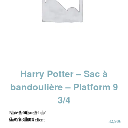
Harry Potter – Sac à
bandoulière – Platform 9
3/4
Noté
5.00
sur 5 basé
(
1
avis client)
sur
1
notation client
32,90
€