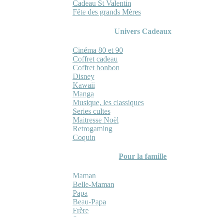
Cadeau St Valentin
Fête des grands Mères
Univers Cadeaux
Cinéma 80 et 90
Coffret cadeau
Coffret bonbon
Disney
Kawaii
Manga
Musique, les classiques
Series cultes
Maitresse Noël
Retrogaming
Coquin
Pour la famille
Maman
Belle-Maman
Papa
Beau-Papa
Frère