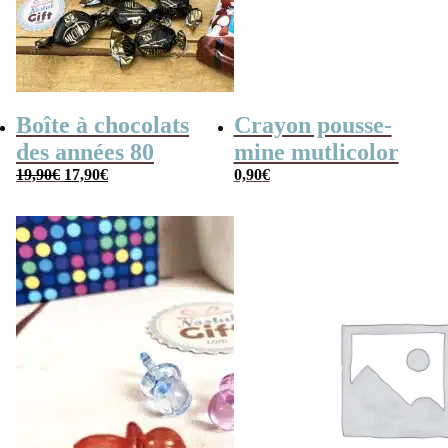
Boîte à chocolats
Crayon pousse-
des années 80
mine mutlicolor
Le
Le
19,90
€
17,90
€
0,90
€
prix
prix
initial
actuel
était :
est :
19,90€.
17,90€.