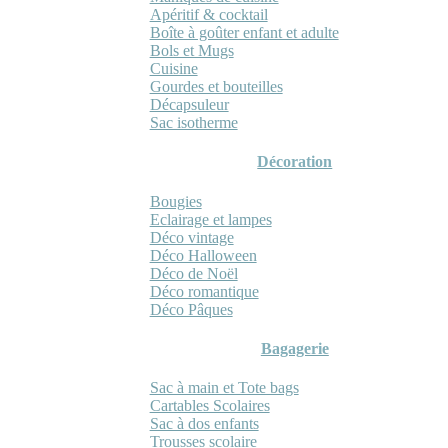
Apéritif & cocktail
Boîte à goûter enfant et adulte
Bols et Mugs
Cuisine
Gourdes et bouteilles
Décapsuleur
Sac isotherme
Décoration
Bougies
Eclairage et lampes
Déco vintage
Déco Halloween
Déco de Noël
Déco romantique
Déco Pâques
Bagagerie
Sac à main et Tote bags
Cartables Scolaires
Sac à dos enfants
Trousses scolaire