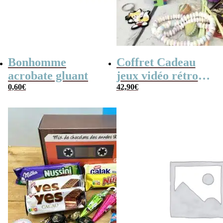
Bonhomme
Coffret Cadeau
acrobate gluant
jeux vidéo rétro
0,60
€
(avec sa console de
42,90
€
poche retro)