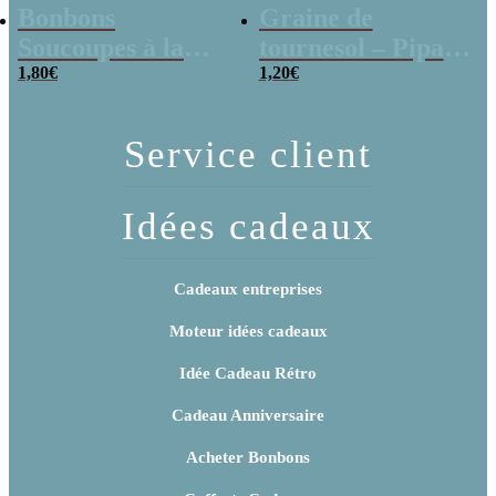
Bonbons
Graine de
Soucoupes à la
tournesol – Pipas
poudre (x20)
1,80
€
x 3
1,20
€
Service client
Idées cadeaux
Cadeaux entreprises
Moteur idées cadeaux
Idée Cadeau Rétro
Cadeau Anniversaire
Acheter Bonbons