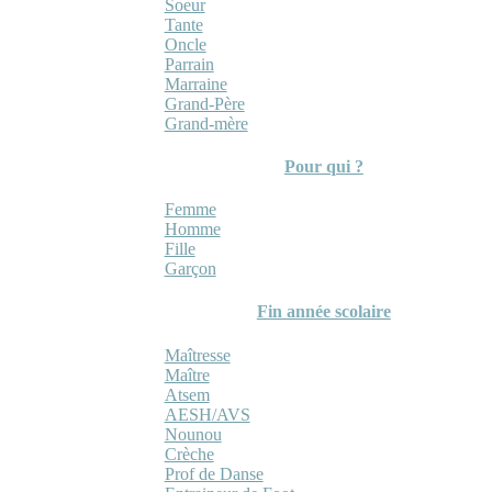
Soeur
Tante
Oncle
Parrain
Marraine
Grand-Père
Grand-mère
Pour qui ?
Femme
Homme
Fille
Garçon
Fin année scolaire
Maîtresse
Maître
Atsem
AESH/AVS
Nounou
Crèche
Prof de Danse