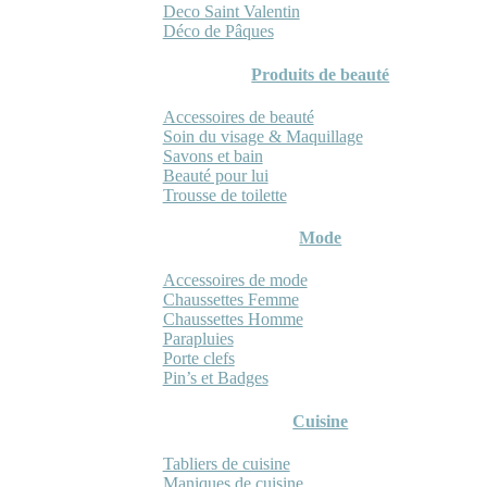
Deco Saint Valentin
Déco de Pâques
Produits de beauté
Accessoires de beauté
Soin du visage & Maquillage
Savons et bain
Beauté pour lui
Trousse de toilette
Mode
Accessoires de mode
Chaussettes Femme
Chaussettes Homme
Parapluies
Porte clefs
Pin’s et Badges
Cuisine
Tabliers de cuisine
Maniques de cuisine