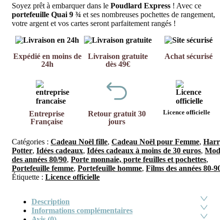
Soyez prêt à embarquer dans le
Poudlard Express
! Avec ce
portefeuille
Quai 9 ¾
et ses nombreuses pochettes de rangement,
votre argent et vos cartes seront parfaitement rangés !
Expédié en moins de
Livraison gratuite
Achat sécurisé
24h
dès 49€
Licence officielle
Entreprise
Retour gratuit 30
Française
jours
Catégories :
Cadeau Noël fille
,
Cadeau Noël pour Femme
,
Harr
Potter
,
Idées cadeaux
,
Idées cadeaux à moins de 30 euros
,
Mod
des années 80/90
,
Porte monnaie, porte feuilles et pochettes
,
Portefeuille femme
,
Portefeuille homme
,
Films des années 80-9
Étiquette :
Licence officielle
Description
Informations complémentaires
Avis (0)