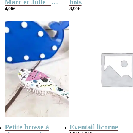
Marc et Julie –
bois
Les meilleures
4,90
€
8,90
€
aventures
Petite brosse à
Éventail licorne
Le
Le