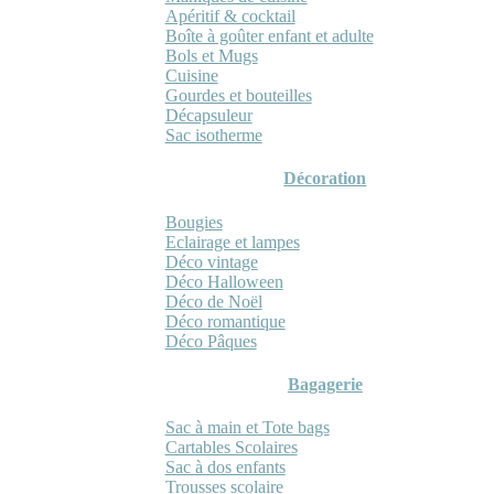
Apéritif & cocktail
Boîte à goûter enfant et adulte
Bols et Mugs
Cuisine
Gourdes et bouteilles
Décapsuleur
Sac isotherme
Décoration
Bougies
Eclairage et lampes
Déco vintage
Déco Halloween
Déco de Noël
Déco romantique
Déco Pâques
Bagagerie
Sac à main et Tote bags
Cartables Scolaires
Sac à dos enfants
Trousses scolaire