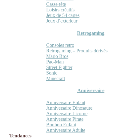
Casse-tête
Loisirs créatifs
Jeux de 54 cartes
Jeux d’exterieur
Retrogaming
Consoles retro
Retrogaming – Produits dérivés
Mario Bros
Pac-Man
Street Fighter
Sonic
Minecraft
Anniversaire
Anniversaire Enfant
Anniversaire Dinosaure
Anniversaire Licorne
Anniversaire Pirate
Bonbon Enfant
Anniversaire Adulte
Tendances