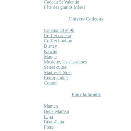
Cadeau St Valentin
Fête des grands Mères
Univers Cadeaux
Cinéma 80 et 90
Coffret cadeau
Coffret bonbon
Disney
Kawaii
Manga
Musique, les classiques
Series cultes
Maitresse Noël
Retrogaming
Coquin
Pour la famille
Maman
Belle-Maman
Papa
Beau-Papa
Frère