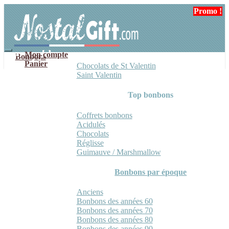
Aller
Aller
Promo !
Promo !
Promo !
à
au
la
contenu
navigation
Mon compte
Bonbons
Panier
Chocolats de St Valentin
Saint Valentin
Top bonbons
Coffrets bonbons
Acidulés
Chocolats
Réglisse
Guimauve / Marshmallow
Bonbons par époque
Anciens
Bonbons des années 60
Bonbons des années 70
Bonbons des années 80
Bonbons des années 90