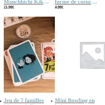
Monchhichi Kiki
forme de coeur
l’original (20 cm)
21,90
€
x10
4,90
€
Jeu de 7 familles
Mini Bowling en