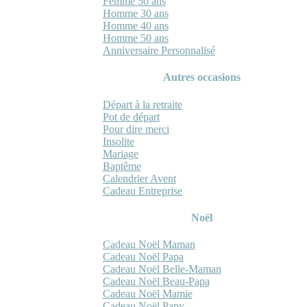
Femme 50 ans
Homme 30 ans
Homme 40 ans
Homme 50 ans
Anniversaire Personnalisé
Autres occasions
Départ à la retraite
Pot de départ
Pour dire merci
Insolite
Mariage
Baptême
Calendrier Avent
Cadeau Entreprise
Noël
Cadeau Noël Maman
Cadeau Noël Papa
Cadeau Noël Belle-Maman
Cadeau Noël Beau-Papa
Cadeau Noël Mamie
Cadeau Noël Papy