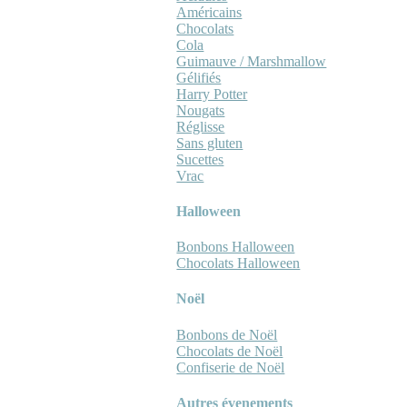
Américains
Chocolats
Cola
Guimauve / Marshmallow
Gélifiés
Harry Potter
Nougats
Réglisse
Sans gluten
Sucettes
Vrac
Halloween
Bonbons Halloween
Chocolats Halloween
Noël
Bonbons de Noël
Chocolats de Noël
Confiserie de Noël
Autres évenements