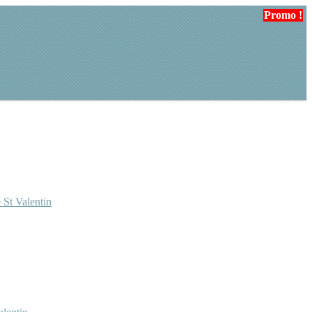
Promo !
Promo !
 St Valentin