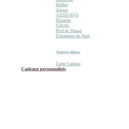
Maître
Atsem
AESH/AVS
Nounou
Crèche
Prof de Danse
Entraineur de Foot
Autres idées
Carte Cadeau
Cadeaux personnalisés