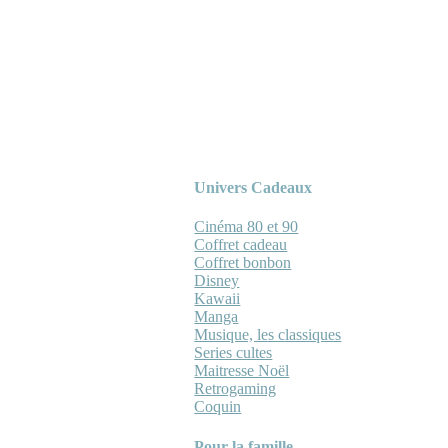
Univers Cadeaux
Cinéma 80 et 90
Coffret cadeau
Coffret bonbon
Disney
Kawaii
Manga
Musique, les classiques
Series cultes
Maitresse Noël
Retrogaming
Coquin
Pour la famille