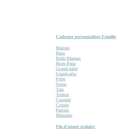
Cadeaux personnalisés Famille
Maman
Papa
Belle-Maman
Beau-Papa
Grand-mère
Grand-père
Frère
Soeur
Tata
Tonton
Cousine
Cousin
Parrain
Marraine
Fin d’année scolaire