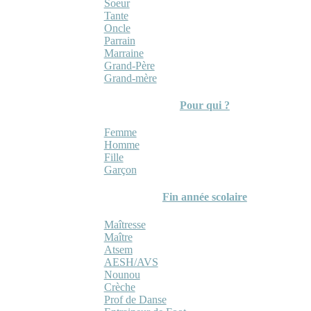
Soeur
Tante
Oncle
Parrain
Marraine
Grand-Père
Grand-mère
Pour qui ?
Femme
Homme
Fille
Garçon
Fin année scolaire
Maîtresse
Maître
Atsem
AESH/AVS
Nounou
Crèche
Prof de Danse