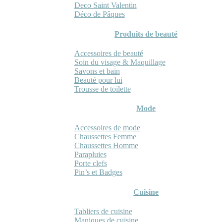
Deco Saint Valentin
Déco de Pâques
Produits de beauté
Accessoires de beauté
Soin du visage & Maquillage
Savons et bain
Beauté pour lui
Trousse de toilette
Mode
Accessoires de mode
Chaussettes Femme
Chaussettes Homme
Parapluies
Porte clefs
Pin’s et Badges
Cuisine
Tabliers de cuisine
Maniques de cuisine