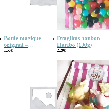
Boule magique
Dragibus bonbon
original –
Haribo (100g)
Jawbreaker 2×3
1,50
€
2,20
€