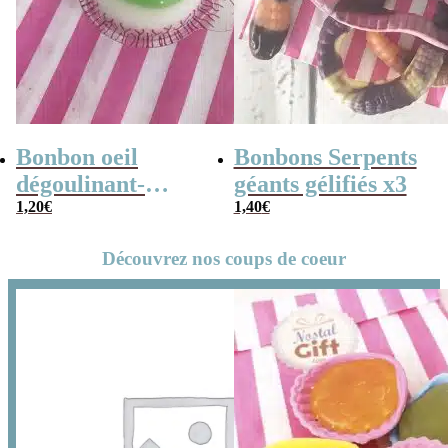
Bonbon oeil
Bonbons Serpents
dégoulinant-
géants gélifiés x3
Bonbons
1,20
€
1,40
€
Halloween
Découvrez nos coups de coeur