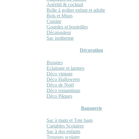
Apéritif & cocktail
Boîte à goûter enfant et adulte
Bols et Mugs
Cuisine
Gourdes et bouteilles
Décapsuleur
Sac isotherme
Décoration
Bougies
Eclairage et lampes
Déco vintage
Déco Halloween
Déco de Noël
Déco romantique
Déco Pâques
Bagagerie
Sac à main et Tote bags
Cartables Scolaires
Sac à dos enfants
Trousses scolaire