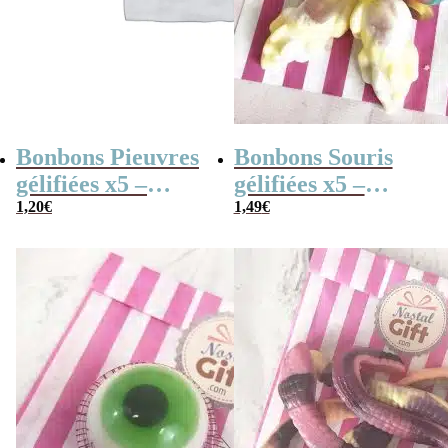
Bonbons Pieuvres
Bonbons Souris
gélifiées x5 –
gélifiées x5 –
Ursula – bonbon
1,20
€
Mimi la souris –
1,49
€
halloween
Trolli