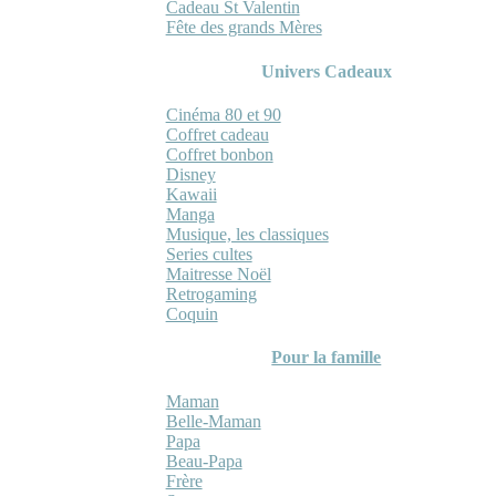
Cadeau St Valentin
Fête des grands Mères
Univers Cadeaux
Cinéma 80 et 90
Coffret cadeau
Coffret bonbon
Disney
Kawaii
Manga
Musique, les classiques
Series cultes
Maitresse Noël
Retrogaming
Coquin
Pour la famille
Maman
Belle-Maman
Papa
Beau-Papa
Frère