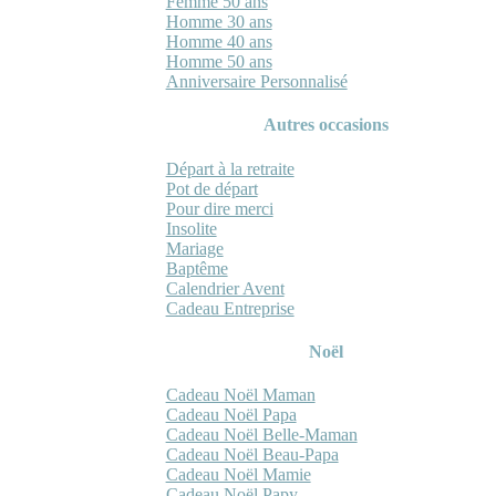
Femme 50 ans
Homme 30 ans
Homme 40 ans
Homme 50 ans
Anniversaire Personnalisé
Autres occasions
Départ à la retraite
Pot de départ
Pour dire merci
Insolite
Mariage
Baptême
Calendrier Avent
Cadeau Entreprise
Noël
Cadeau Noël Maman
Cadeau Noël Papa
Cadeau Noël Belle-Maman
Cadeau Noël Beau-Papa
Cadeau Noël Mamie
Cadeau Noël Papy