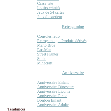
Casse-tête
Loisirs créatifs
Jeux de 54 cartes
Jeux d’exterieur
Retrogaming
Consoles retro
Retrogaming – Produits dérivés
Mario Bros
Pac-Man
Street Fighter
Sonic
Minecraft
Anniversaire
Anniversaire Enfant
Anniversaire Dinosaure
Anniversaire Licorne
Anniversaire Pirate
Bonbon Enfant
Anniversaire Adulte
Tendances