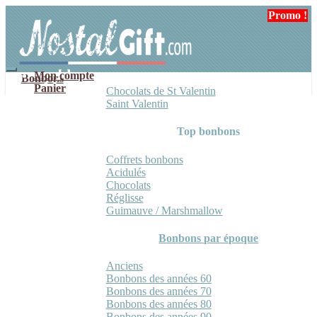
Aller
Aller
Promo !
à
au
la
contenu
navigation
Mon compte
Bonbons
Panier
Chocolats de St Valentin
Saint Valentin
Top bonbons
Coffrets bonbons
Acidulés
Chocolats
Réglisse
Guimauve / Marshmallow
Bonbons par époque
Anciens
Bonbons des années 60
Bonbons des années 70
Bonbons des années 80
Bonbons des années 90