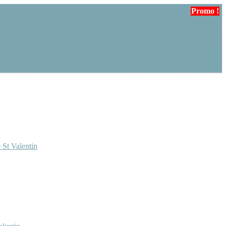
Promo !
Promo !
 St Valentin