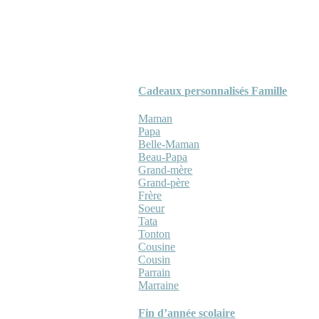
Cadeaux personnalisés Famille
Maman
Papa
Belle-Maman
Beau-Papa
Grand-mère
Grand-père
Frère
Soeur
Tata
Tonton
Cousine
Cousin
Parrain
Marraine
Fin d’année scolaire