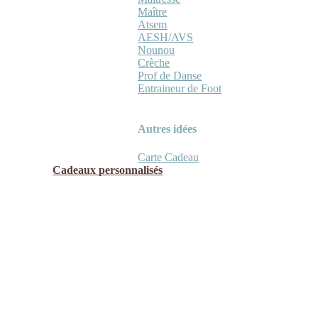
Maître
Atsem
AESH/AVS
Nounou
Crèche
Prof de Danse
Entraineur de Foot
Autres idées
Carte Cadeau
Cadeaux personnalisés