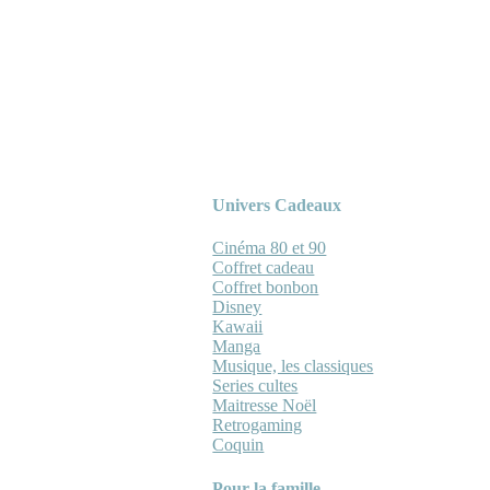
Univers Cadeaux
Cinéma 80 et 90
Coffret cadeau
Coffret bonbon
Disney
Kawaii
Manga
Musique, les classiques
Series cultes
Maitresse Noël
Retrogaming
Coquin
Pour la famille