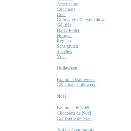
Américains
Chocolats
Cola
Guimauve / Marshmallow
Gélifiés
Harry Potter
Nougats
Réglisse
Sans gluten
Sucettes
Vrac
Halloween
Bonbons Halloween
Chocolats Halloween
Noël
Bonbons de Noël
Chocolats de Noël
Confiserie de Noël
Autres évenements