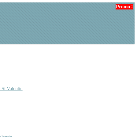
Promo !
Promo !
 St Valentin