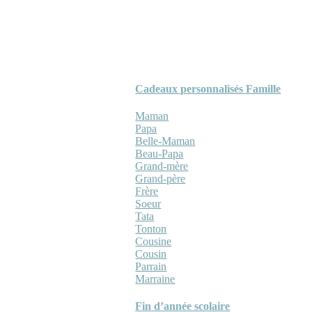
Cadeaux personnalisés Famille
Maman
Papa
Belle-Maman
Beau-Papa
Grand-mère
Grand-père
Frère
Soeur
Tata
Tonton
Cousine
Cousin
Parrain
Marraine
Fin d’année scolaire