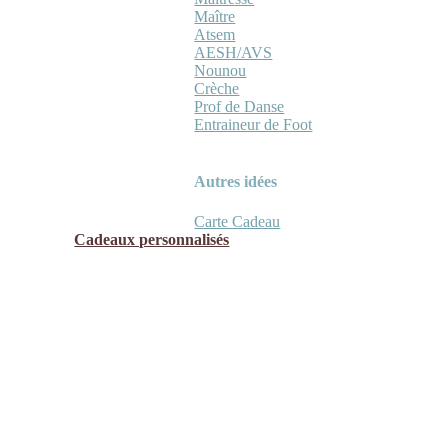
Maître
Atsem
AESH/AVS
Nounou
Crèche
Prof de Danse
Entraineur de Foot
Autres idées
Carte Cadeau
Cadeaux personnalisés