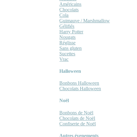
Américains
Chocolats
Cola
Guimauve / Marshmallow
Gélifiés
Harry Potter
Nougats
Réglisse
Sans gluten
Sucettes
Vrac
Halloween
Bonbons Halloween
Chocolats Halloween
Noël
Bonbons de Noël
Chocolats de Noël
Confiserie de Noël
Autres évenements