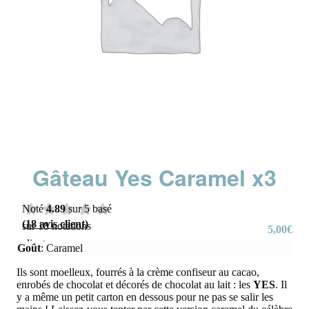
Gâteau Yes Caramel x3
Noté
4.89
sur 5 basé
(
18
avis client)
sur
18
notations
5,00
€
client
Goût
:
Caramel
Ils sont moelleux, fourrés à la crème confiseur au cacao,
enrobés de chocolat et décorés de chocolat au lait : les
YES
. Il
y a même un petit carton en dessous pour ne pas se salir les