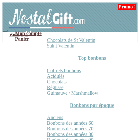
Aller
Aller
Promo !
à
au
la
contenu
navigation
Mon compte
Bonbons
Panier
Chocolats de St Valentin
Saint Valentin
Top bonbons
Coffrets bonbons
Acidulés
Chocolats
Réglisse
Guimauve / Marshmallow
Bonbons par époque
Anciens
Bonbons des années 60
Bonbons des années 70
Bonbons des années 80
Bonbons des années 90