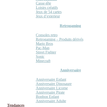
Casse-tête
Loisirs créatifs
Jeux de 54 cartes
Jeux d’exterieur
Retrogaming
Consoles retro
Retrogaming – Produits dérivés
Mario Bros
Pac-Man
Street Fighter
Sonic
Minecraft
Anniversaire
Anniversaire Enfant
Anniversaire Dinosaure
Anniversaire Licorne
Anniversaire Pirate
Bonbon Enfant
Anniversaire Adulte
Tendances