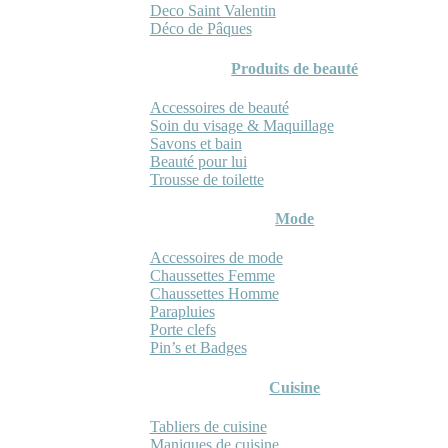
Deco Saint Valentin
Déco de Pâques
Produits de beauté
Accessoires de beauté
Soin du visage & Maquillage
Savons et bain
Beauté pour lui
Trousse de toilette
Mode
Accessoires de mode
Chaussettes Femme
Chaussettes Homme
Parapluies
Porte clefs
Pin’s et Badges
Cuisine
Tabliers de cuisine
Maniques de cuisine