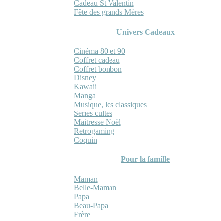
Cadeau St Valentin
Fête des grands Mères
Univers Cadeaux
Cinéma 80 et 90
Coffret cadeau
Coffret bonbon
Disney
Kawaii
Manga
Musique, les classiques
Series cultes
Maitresse Noël
Retrogaming
Coquin
Pour la famille
Maman
Belle-Maman
Papa
Beau-Papa
Frère