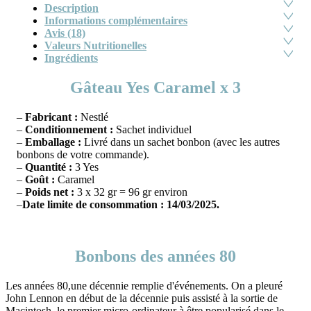
Description
Informations complémentaires
Avis (18)
Valeurs Nutritionelles
Ingrédients
Gâteau Yes Caramel x 3
–
Fabricant :
Nestlé
–
Conditionnement :
Sachet individuel
–
Emballage :
Livré dans un sachet bonbon (avec les autres
bonbons de votre commande).
–
Quantité :
3 Yes
–
Goût :
Caramel
–
Poids net :
3 x 32 gr = 96 gr environ
–
Date limite de consommation : 14/03/2025.
Bonbons des années 80
Les années 80,une décennie remplie d'événements. On a pleuré
John Lennon en début de la décennie puis assisté à la sortie de
Macintosh, le premier micro-ordinateur à être popularisé dans le