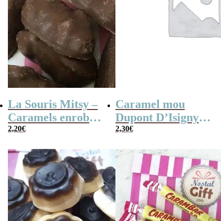
La Souris Mitsy –
Caramel mou
Caramels enrobés
Dupont D’Isigny
de chocolat au lait
2,20
€
saveur noisette
2,30
€
x 10
x10