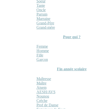
Soeur
Tante
Oncle
Parrain
Marraine
Grand-Père
Grand-mère
Pour qui ?
Femme
Homme
Fille
Garçon
Fin année scolaire
Maîtresse
Maître
Atsem
AESH/AVS
Nounou
Crèche
Prof de Danse