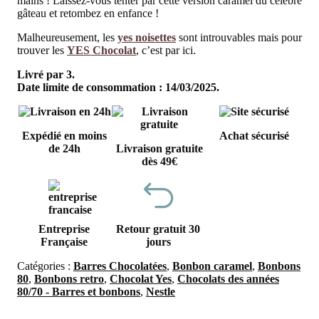
mains ! Laissez-vous tenter par cette version caramel du célèbre
gâteau et retombez en enfance !
Malheureusement, les
yes noisettes
sont introuvables mais pour
trouver les
YES Chocolat
, c’est par ici.
Livré par 3.
Date limite de consommation : 14/03/2025.
Expédié en moins
Achat sécurisé
de 24h
Livraison gratuite
dès 49€
Entreprise
Retour gratuit 30
Française
jours
Catégories :
Barres Chocolatées
,
Bonbon caramel
,
Bonbons
80
,
Bonbons retro
,
Chocolat Yes
,
Chocolats des années
80/70 - Barres et bonbons
,
Nestle