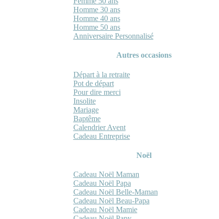
Femme 50 ans
Homme 30 ans
Homme 40 ans
Homme 50 ans
Anniversaire Personnalisé
Autres occasions
Départ à la retraite
Pot de départ
Pour dire merci
Insolite
Mariage
Baptême
Calendrier Avent
Cadeau Entreprise
Noël
Cadeau Noël Maman
Cadeau Noël Papa
Cadeau Noël Belle-Maman
Cadeau Noël Beau-Papa
Cadeau Noël Mamie
Cadeau Noël Papy