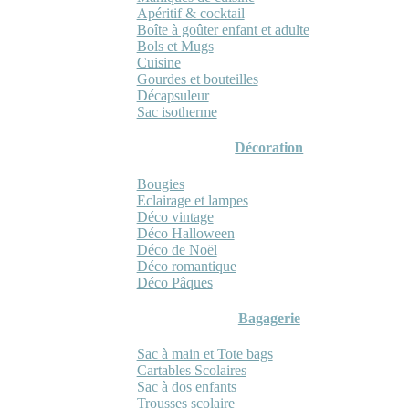
Apéritif & cocktail
Boîte à goûter enfant et adulte
Bols et Mugs
Cuisine
Gourdes et bouteilles
Décapsuleur
Sac isotherme
Décoration
Bougies
Eclairage et lampes
Déco vintage
Déco Halloween
Déco de Noël
Déco romantique
Déco Pâques
Bagagerie
Sac à main et Tote bags
Cartables Scolaires
Sac à dos enfants
Trousses scolaire