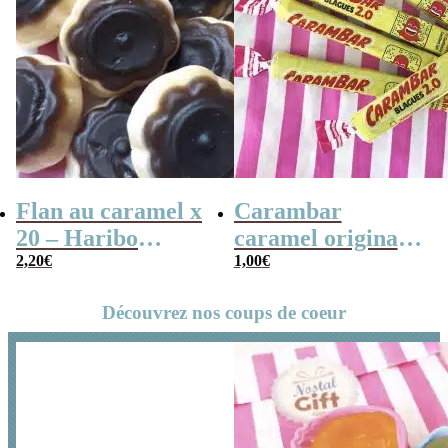
Flan au caramel x
Carambar
20 – Haribo
caramel original
2,20
€
Flanbotti – 100g
x5
1,00
€
Découvrez nos coups de coeur