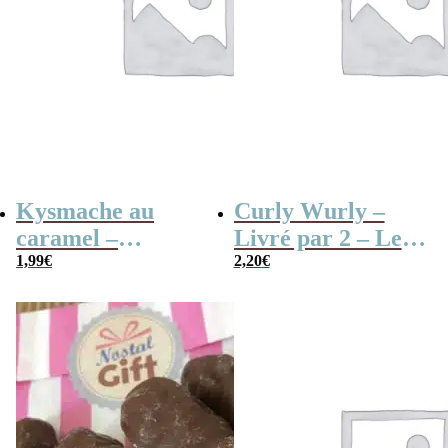
Kysmache au
Curly Wurly –
caramel –
Livré par 2 – Les
1,99
€
Karaneige x 20
3 mousquetaires –
2,20
€
Barre Fourré de
Caramel