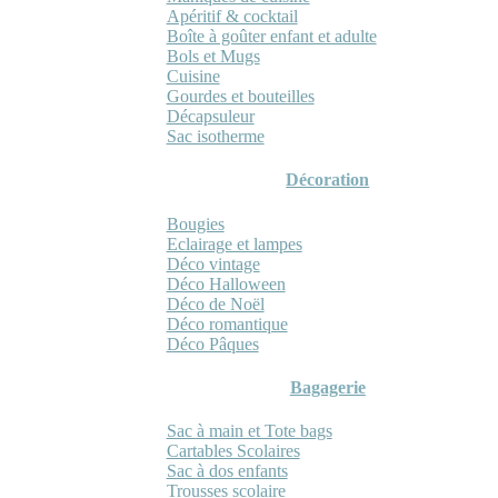
Apéritif & cocktail
Boîte à goûter enfant et adulte
Bols et Mugs
Cuisine
Gourdes et bouteilles
Décapsuleur
Sac isotherme
Décoration
Bougies
Eclairage et lampes
Déco vintage
Déco Halloween
Déco de Noël
Déco romantique
Déco Pâques
Bagagerie
Sac à main et Tote bags
Cartables Scolaires
Sac à dos enfants
Trousses scolaire