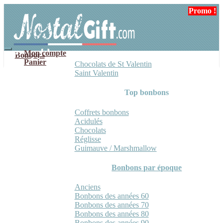
Aller
Aller
Promo !
Promo !
Promo !
Promo !
à
au
la
contenu
navigation
Mon compte
Bonbons
Panier
Chocolats de St Valentin
Saint Valentin
Top bonbons
Coffrets bonbons
Acidulés
Chocolats
Réglisse
Guimauve / Marshmallow
Bonbons par époque
Anciens
Bonbons des années 60
Bonbons des années 70
Bonbons des années 80
Bonbons des années 90