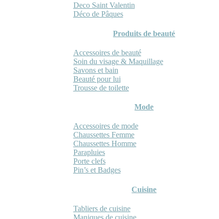
Deco Saint Valentin
Déco de Pâques
Produits de beauté
Accessoires de beauté
Soin du visage & Maquillage
Savons et bain
Beauté pour lui
Trousse de toilette
Mode
Accessoires de mode
Chaussettes Femme
Chaussettes Homme
Parapluies
Porte clefs
Pin’s et Badges
Cuisine
Tabliers de cuisine
Maniques de cuisine