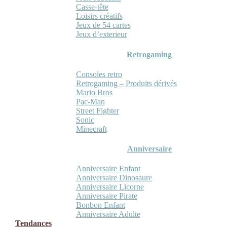
Casse-tête
Loisirs créatifs
Jeux de 54 cartes
Jeux d’exterieur
Retrogaming
Consoles retro
Retrogaming – Produits dérivés
Mario Bros
Pac-Man
Street Fighter
Sonic
Minecraft
Anniversaire
Anniversaire Enfant
Anniversaire Dinosaure
Anniversaire Licorne
Anniversaire Pirate
Bonbon Enfant
Anniversaire Adulte
Tendances