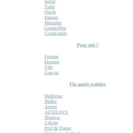
Soeur
Tante
Oncle
Parrain
Marraine
Grand-Père
Grand-mère
Pour qui ?
Femme
Homme
Fille
Garçon
Fin année scolaire
Maîtresse
Maître
Atsem
AESH/AVS
Nounou
Crèche
Prof de Danse