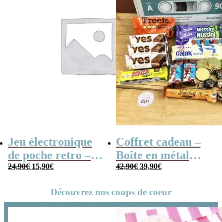
Jeu électronique
Coffret cadeau –
de poche retro –
Boîte en métal
Le
Le
Le
Le
Console vintage
24,90
€
15,90
€
cassette –
42,90
€
39,90
€
prix
prix
prix
prix
Chocolats des
initial
actuel
initial
actuel
Découvrez nos coups de coeur
était :
est :
était :
est :
années 80 – grand
24,90€.
15,90€.
42,90€.
39,90€.
coffret chocolat