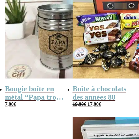
Bougie boîte en
Boîte à chocolats
métal “Papa trop
des années 80
Le
Le
cool” (gris)
7,90
€
19,90
€
17,90
€
prix
prix
initial
actuel
était :
est :
19,90€.
17,90€.