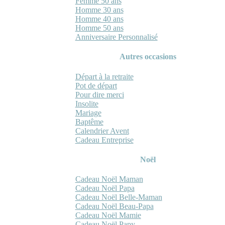
Femme 50 ans
Homme 30 ans
Homme 40 ans
Homme 50 ans
Anniversaire Personnalisé
Autres occasions
Départ à la retraite
Pot de départ
Pour dire merci
Insolite
Mariage
Baptême
Calendrier Avent
Cadeau Entreprise
Noël
Cadeau Noël Maman
Cadeau Noël Papa
Cadeau Noël Belle-Maman
Cadeau Noël Beau-Papa
Cadeau Noël Mamie
Cadeau Noël Papy