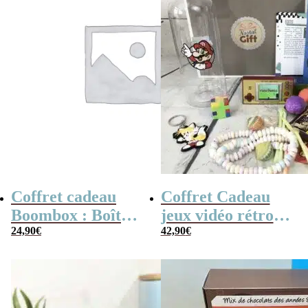
Coffret cadeau
Coffret Cadeau
Boombox : Boîte
jeux vidéo rétro
bonbons des
24,90
€
(avec sa console de
42,90
€
années 80 –
poche retro)
Coffret bonbon