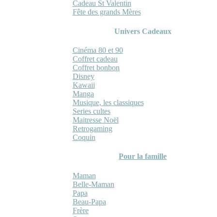
Cadeau St Valentin
Fête des grands Mères
Univers Cadeaux
Cinéma 80 et 90
Coffret cadeau
Coffret bonbon
Disney
Kawaii
Manga
Musique, les classiques
Series cultes
Maitresse Noël
Retrogaming
Coquin
Pour la famille
Maman
Belle-Maman
Papa
Beau-Papa
Frère