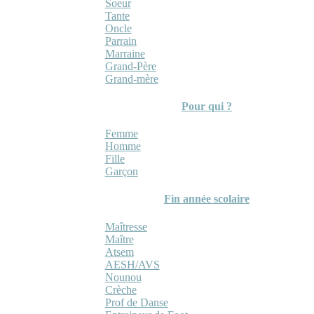
Soeur
Tante
Oncle
Parrain
Marraine
Grand-Père
Grand-mère
Pour qui ?
Femme
Homme
Fille
Garçon
Fin année scolaire
Maîtresse
Maître
Atsem
AESH/AVS
Nounou
Crèche
Prof de Danse