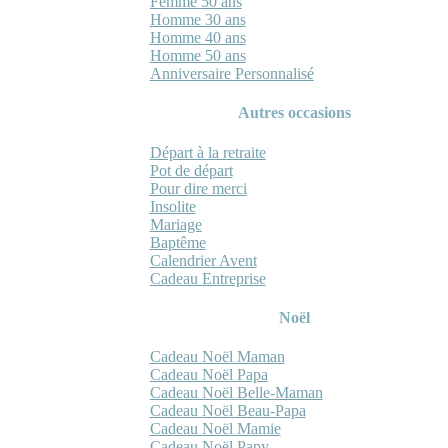
Femme 50 ans
Homme 30 ans
Homme 40 ans
Homme 50 ans
Anniversaire Personnalisé
Autres occasions
Départ à la retraite
Pot de départ
Pour dire merci
Insolite
Mariage
Baptême
Calendrier Avent
Cadeau Entreprise
Noël
Cadeau Noël Maman
Cadeau Noël Papa
Cadeau Noël Belle-Maman
Cadeau Noël Beau-Papa
Cadeau Noël Mamie
Cadeau Noël Papy