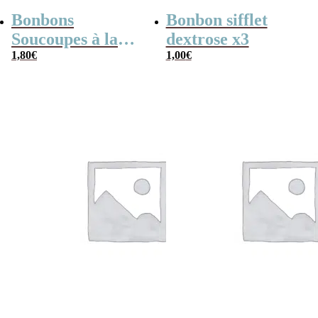
Bonbons
Bonbon sifflet
Soucoupes à la
dextrose x3
poudre (x20)
1,80
€
1,00
€