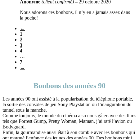
Anonyme
(client confirmé)
–
29 octobre 2020
Nous adorons ces bonbons, il n’y en a jamais assez dans
la poche!
←
1
2
3
4
…
7
→
Bonbons des années 90
Les années 90 ont assisté à la popularisation du téléphone portable,
la sortie des consoles de jeu Sony Playstation ou l’inauguration du
tunnel sous la manche.
Comme toujours, le monde du cinéma a su nous gâter avec des films
tels que Forrest Gump, Pretty Woman, Maman, j’ai raté l’avion ou
Bodyguard.
Enfin, la gourmandise aussi était à son comble avec les bonbons qui
ont marqué l’enfance des jeunes des années 90. Des bonbons mini