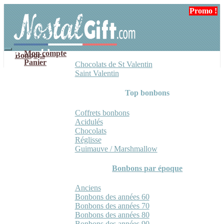
Aller
Aller
Promo !
Promo !
à
au
la
contenu
navigation
Mon compte
Bonbons
Panier
Chocolats de St Valentin
Saint Valentin
Top bonbons
Coffrets bonbons
Acidulés
Chocolats
Réglisse
Guimauve / Marshmallow
Bonbons par époque
Anciens
Bonbons des années 60
Bonbons des années 70
Bonbons des années 80
Bonbons des années 90