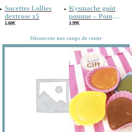
Sucettes Lollies
Kysmache goût
dextrose x5
pomme – Pom
1,60
€
Pom x 20
1,99
€
Découvrez nos coups de coeur