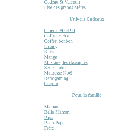
Cadeau St Valentin
Fête des grands Mères
Univers Cadeaux
Cinéma 80 et 90
Coffret cadeau
Coffret bonbon
Disney
Kawaii
Manga
Musique, les classiques
Series cultes
Maitresse Noël
Retrogaming
Coquin
Pour la famille
Maman
Belle-Maman
Papa
Beau-Papa
Frère