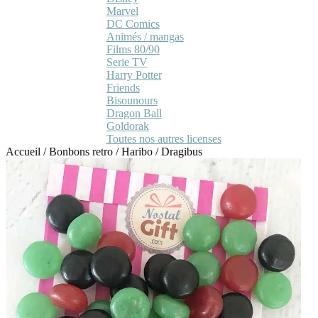
Marvel
DC Comics
Animés / mangas
Films 80/90
Serie TV
Harry Potter
Friends
Bisounours
Dragon Ball
Goldorak
Toutes nos autres licenses
Accueil
/
Bonbons retro
/
Haribo
/
Dragibus