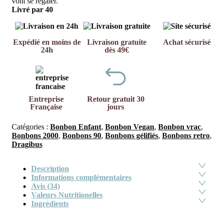
vont se régaler.
Livré par 40
Expédié en moins de
Livraison gratuite
Achat sécurisé
24h
dès 49€
Entreprise
Retour gratuit 30
Française
jours
Catégories :
Bonbon Enfant
,
Bonbon Vegan
,
Bonbon vrac
,
Bonbons 2000
,
Bonbons 90
,
Bonbons gélifiés
,
Bonbons retro
,
Dragibus
Description
Informations complémentaires
Avis (34)
Valeurs Nutritionelles
Ingrédients