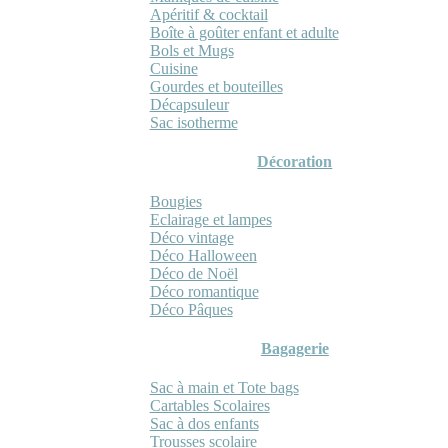
Apéritif & cocktail
Boîte à goûter enfant et adulte
Bols et Mugs
Cuisine
Gourdes et bouteilles
Décapsuleur
Sac isotherme
Décoration
Bougies
Eclairage et lampes
Déco vintage
Déco Halloween
Déco de Noël
Déco romantique
Déco Pâques
Bagagerie
Sac à main et Tote bags
Cartables Scolaires
Sac à dos enfants
Trousses scolaire