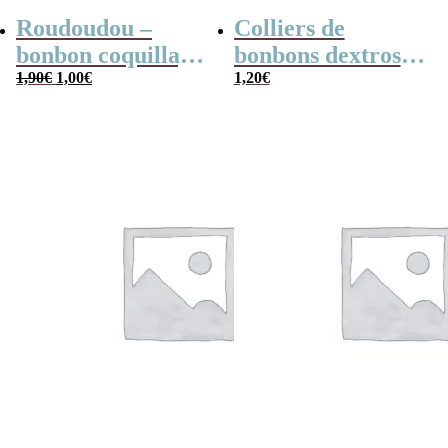
Roudoudou –
Colliers de
bonbon coquillage
bonbons dextrose
Le
Le
x 5
1,90
€
1,00
€
x2
1,20
€
prix
prix
initial
actuel
était :
est :
1,90€.
1,00€.