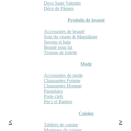
Deco Saint Valentin
Déco de Pâques
Produits de beauté
Accessoires de beauté
Soin du visage & Maquillage
Savons et bain
Beauté pour lui
Trousse de toilette
Mode
Accessoires de mode
Chaussettes Femme
Chaussettes Homme
Parapluies
Porte clefs
Pin’s et Badges
Cuisine
Tabliers de cuisine
Maniques de cuisine