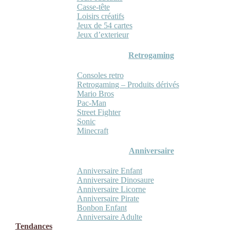
Casse-tête
Loisirs créatifs
Jeux de 54 cartes
Jeux d’exterieur
Retrogaming
Consoles retro
Retrogaming – Produits dérivés
Mario Bros
Pac-Man
Street Fighter
Sonic
Minecraft
Anniversaire
Anniversaire Enfant
Anniversaire Dinosaure
Anniversaire Licorne
Anniversaire Pirate
Bonbon Enfant
Anniversaire Adulte
Tendances