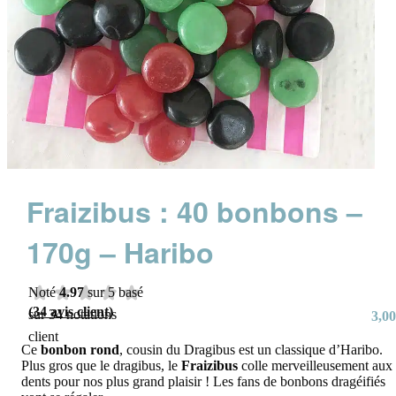
Fraizibus : 40 bonbons –
170g – Haribo
Noté
4.97
sur 5 basé
(
34
avis client)
sur
34
notations
3,00
client
Ce
bonbon rond
, cousin du Dragibus est un classique d’Haribo.
Plus gros que le dragibus, le
Fraizibus
colle merveilleusement aux
dents pour nos plus grand plaisir ! Les fans de bonbons dragéifiés