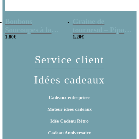
Bonbons
Graine de
Soucoupes à la
tournesol – Pipas
poudre (x20)
1,80
€
x 3
1,20
€
Service client
Idées cadeaux
Cadeaux entreprises
Moteur idées cadeaux
Idée Cadeau Rétro
Cadeau Anniversaire