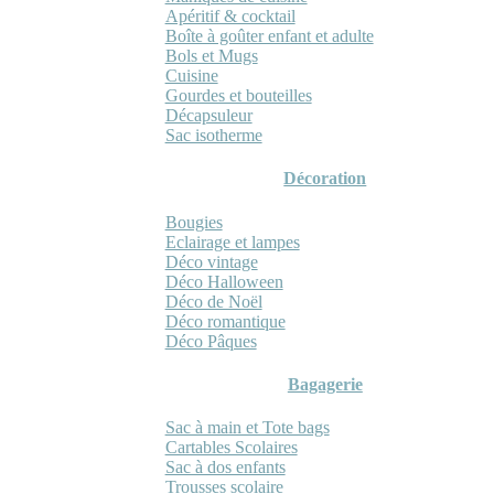
Apéritif & cocktail
Boîte à goûter enfant et adulte
Bols et Mugs
Cuisine
Gourdes et bouteilles
Décapsuleur
Sac isotherme
Décoration
Bougies
Eclairage et lampes
Déco vintage
Déco Halloween
Déco de Noël
Déco romantique
Déco Pâques
Bagagerie
Sac à main et Tote bags
Cartables Scolaires
Sac à dos enfants
Trousses scolaire