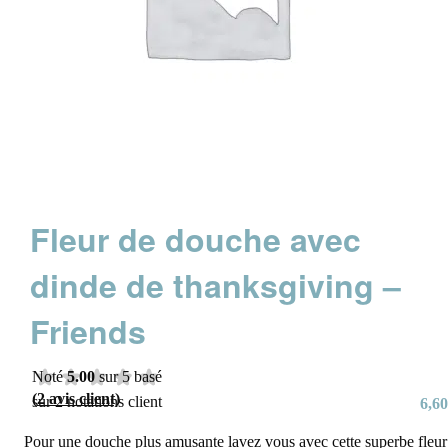
Fleur de douche avec
dinde de thanksgiving –
Friends
Noté
5.00
sur 5 basé
(
2
avis client)
sur
2
notations client
6,60
Pour une douche plus amusante lavez vous avec cette superbe fleur