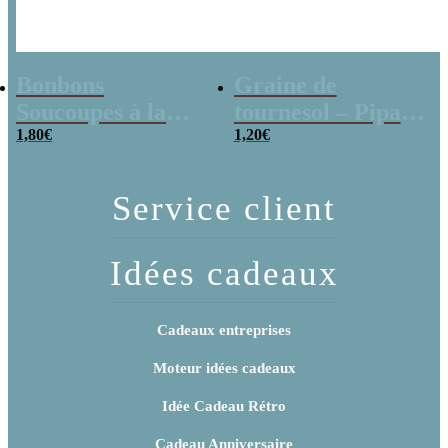
Bonbons
Graine de
Soucoupes à la
tournesol – Pipas
poudre (x20)
1,80
€
x 3
1,20
€
Service client
Idées cadeaux
Cadeaux entreprises
Moteur idées cadeaux
Idée Cadeau Rétro
Cadeau Anniversaire