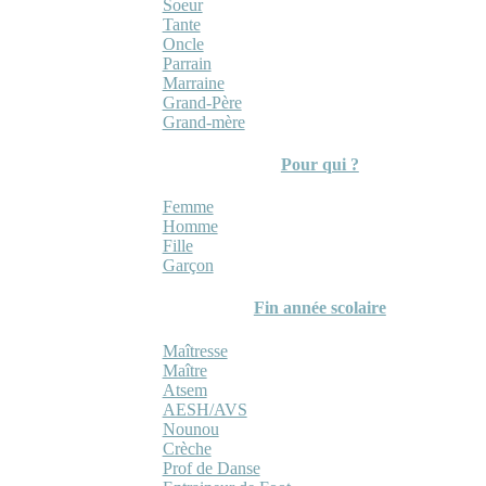
Soeur
Tante
Oncle
Parrain
Marraine
Grand-Père
Grand-mère
Pour qui ?
Femme
Homme
Fille
Garçon
Fin année scolaire
Maîtresse
Maître
Atsem
AESH/AVS
Nounou
Crèche
Prof de Danse