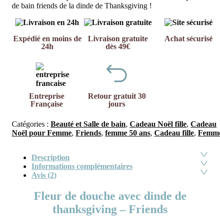
de bain friends de la dinde de Thanksgiving !
Expédié en moins de
Livraison gratuite
Achat sécurisé
24h
dès 49€
Entreprise
Retour gratuit 30
Française
jours
Catégories :
Beauté et Salle de bain
,
Cadeau Noël fille
,
Cadeau
Noël pour Femme
,
Friends
,
femme 50 ans
,
Cadeau fille
,
Femm
Description
Informations complémentaires
Avis (2)
Fleur de douche avec dinde de
thanksgiving – Friends