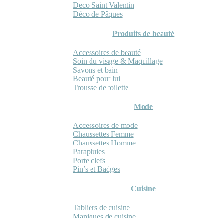
Deco Saint Valentin
Déco de Pâques
Produits de beauté
Accessoires de beauté
Soin du visage & Maquillage
Savons et bain
Beauté pour lui
Trousse de toilette
Mode
Accessoires de mode
Chaussettes Femme
Chaussettes Homme
Parapluies
Porte clefs
Pin’s et Badges
Cuisine
Tabliers de cuisine
Maniques de cuisine