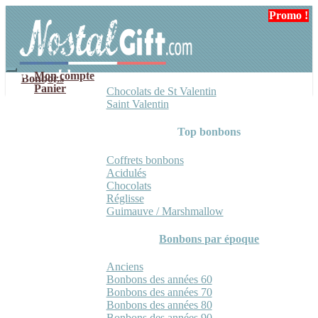
Aller
Aller
Promo !
Promo !
Promo !
à
au
la
contenu
navigation
Mon compte
Bonbons
Panier
Chocolats de St Valentin
Saint Valentin
Top bonbons
Coffrets bonbons
Acidulés
Chocolats
Réglisse
Guimauve / Marshmallow
Bonbons par époque
Anciens
Bonbons des années 60
Bonbons des années 70
Bonbons des années 80
Bonbons des années 90