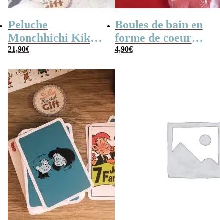
Peluche
Boules de bain en
Monchhichi Kiki
forme de coeur
l’original (20 cm)
21,90
€
x10
4,90
€