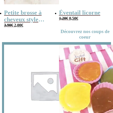
Petite brosse à
Éventail licorne
Le
Le
cheveux style
1,20
€
0,50
€
prix
prix
initial
actuel
Le
Le
années 80
3,90
€
2,00
€
était :
est :
prix
prix
1,20€.
0,50€.
initial
actuel
Découvrez nos coups de
était :
est :
3,90€.
2,00€.
coeur