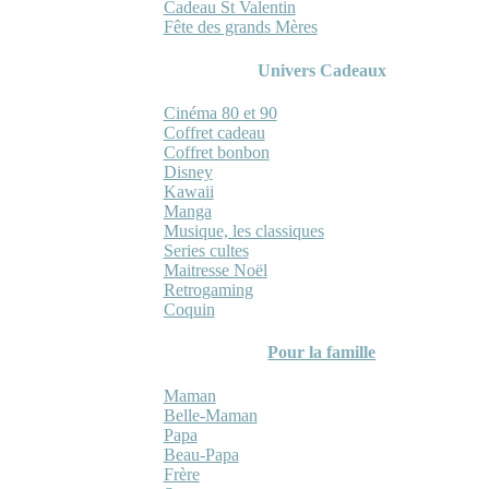
Cadeau St Valentin
Fête des grands Mères
Univers Cadeaux
Cinéma 80 et 90
Coffret cadeau
Coffret bonbon
Disney
Kawaii
Manga
Musique, les classiques
Series cultes
Maitresse Noël
Retrogaming
Coquin
Pour la famille
Maman
Belle-Maman
Papa
Beau-Papa
Frère