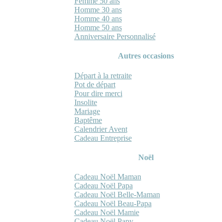
Femme 50 ans
Homme 30 ans
Homme 40 ans
Homme 50 ans
Anniversaire Personnalisé
Autres occasions
Départ à la retraite
Pot de départ
Pour dire merci
Insolite
Mariage
Baptême
Calendrier Avent
Cadeau Entreprise
Noël
Cadeau Noël Maman
Cadeau Noël Papa
Cadeau Noël Belle-Maman
Cadeau Noël Beau-Papa
Cadeau Noël Mamie
Cadeau Noël Papy