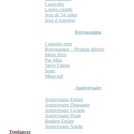
Casse-tête
Loisirs créatifs
Jeux de 54 cartes
Jeux d’exterieur
Retrogaming
Consoles retro
Retrogaming – Produits dérivés
Mario Bros
Pac-Man
Street Fighter
Sonic
Minecraft
Anniversaire
Anniversaire Enfant
Anniversaire Dinosaure
Anniversaire Licorne
Anniversaire Pirate
Bonbon Enfant
Anniversaire Adulte
Tendances