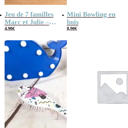
Jeu de 7 familles
Mini Bowling en
Marc et Julie –
bois
Les meilleures
4,90
€
8,90
€
aventures