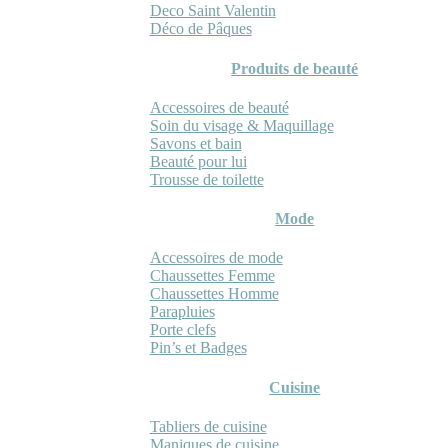
Deco Saint Valentin
Déco de Pâques
Produits de beauté
Accessoires de beauté
Soin du visage & Maquillage
Savons et bain
Beauté pour lui
Trousse de toilette
Mode
Accessoires de mode
Chaussettes Femme
Chaussettes Homme
Parapluies
Porte clefs
Pin’s et Badges
Cuisine
Tabliers de cuisine
Maniques de cuisine