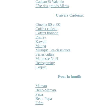
Cadeau St Valentin
Fête des grands Mères
Univers Cadeaux
Cinéma 80 et 90
Coffret cadeau
Coffret bonbon
Disney
Kawaii
Manga
Musique, les classiques
Series cultes
Maitresse Noël
Retrogaming
Coquin
Pour la famille
Maman
Belle-Maman
Papa
Beau-Papa
Frère