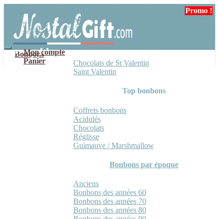
Aller
Aller
Promo !
Promo !
à
au
la
contenu
navigation
Mon compte
Bonbons
Panier
Chocolats de St Valentin
Saint Valentin
Top bonbons
Coffrets bonbons
Acidulés
Chocolats
Réglisse
Guimauve / Marshmallow
Bonbons par époque
Anciens
Bonbons des années 60
Bonbons des années 70
Bonbons des années 80
Bonbons des années 90