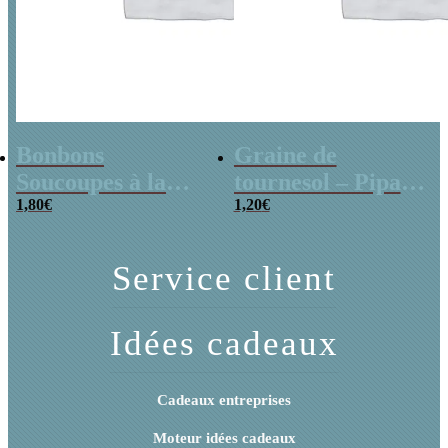
Bonbons
Graine de
Soucoupes à la
tournesol – Pipas
poudre (x20)
1,80
€
x 3
1,20
€
Service client
Idées cadeaux
Cadeaux entreprises
Moteur idées cadeaux