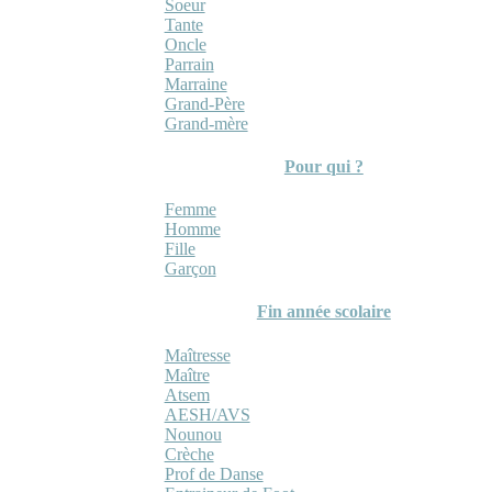
Soeur
Tante
Oncle
Parrain
Marraine
Grand-Père
Grand-mère
Pour qui ?
Femme
Homme
Fille
Garçon
Fin année scolaire
Maîtresse
Maître
Atsem
AESH/AVS
Nounou
Crèche
Prof de Danse