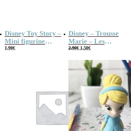
Disney Toy Story –
Disney – Trousse
Mini figurine
Marie – Les
Le
Le
mystère série B
1,90
€
Aristochats
2,90
€
1,50
€
prix
prix
initial
actuel
était :
est :
2,90€.
1,50€.