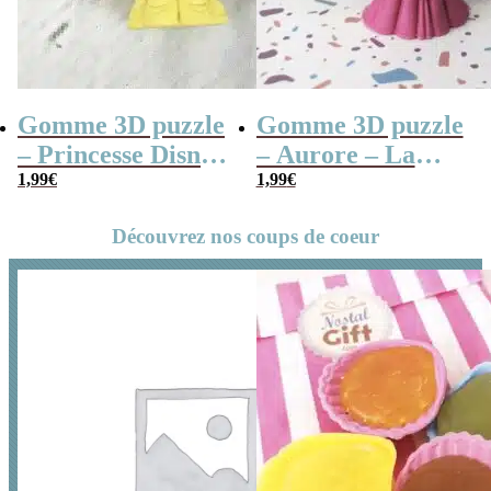
Gomme 3D puzzle
Gomme 3D puzzle
– Princesse Disney
– Aurore – La
– La belle et la
1,99
€
belle au bois
1,99
€
bête
dormant
Découvrez nos coups de coeur