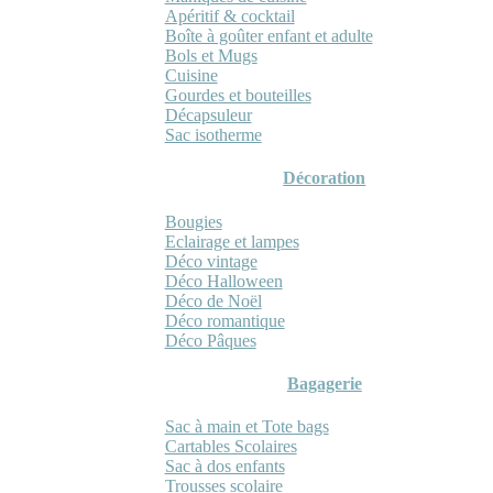
Apéritif & cocktail
Boîte à goûter enfant et adulte
Bols et Mugs
Cuisine
Gourdes et bouteilles
Décapsuleur
Sac isotherme
Décoration
Bougies
Eclairage et lampes
Déco vintage
Déco Halloween
Déco de Noël
Déco romantique
Déco Pâques
Bagagerie
Sac à main et Tote bags
Cartables Scolaires
Sac à dos enfants
Trousses scolaire