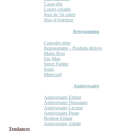
Casse-tête
Loisirs créatifs
Jeux de 54 cartes
Jeux d’exterieur
Retrogaming
Consoles retro
Retrogaming – Produits dérivés
Mario Bros
Pac-Man
Street Fighter
Sonic
Minecraft
Anniversaire
Anniversaire Enfant
Anniversaire Dinosaure
Anniversaire Licorne
Anniversaire Pirate
Bonbon Enfant
Anniversaire Adulte
Tendances