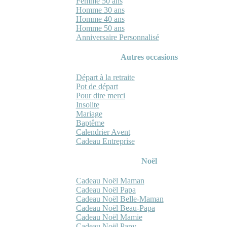
Femme 50 ans
Homme 30 ans
Homme 40 ans
Homme 50 ans
Anniversaire Personnalisé
Autres occasions
Départ à la retraite
Pot de départ
Pour dire merci
Insolite
Mariage
Baptême
Calendrier Avent
Cadeau Entreprise
Noël
Cadeau Noël Maman
Cadeau Noël Papa
Cadeau Noël Belle-Maman
Cadeau Noël Beau-Papa
Cadeau Noël Mamie
Cadeau Noël Papy